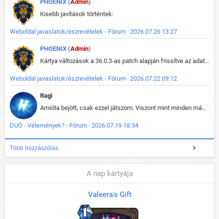
PHOENIX (
Admin
)
Kisebb javítások történtek:
Weboldal javaslatok/észrevételek - Fórum · 2026.07.26 13:27
PHOENIX (
Admin
)
Kártya változások a 36.0.3-as patch alapján frissítve az adatbázisban (képek is cserélve).
Weboldal javaslatok/észrevételek - Fórum · 2026.07.22 09:12
Ragi
Amióta bejött, csak ezzel játszom. Viszont mint minden más - akár az alapjáték is, ez is baromira összetett lett. Néha már pár kör után is esélytelen az egész. Vagy irreállisan túltápol valaki, vagy lelép a partner, vagy csak hülye mint a segg. És amikor eljönne az én időm, na akkor jön el mindenki másé is. Engem jobban érdekelne, hogy ki milyen ratingen szokott játszani. Na ez lenne egy érdekes adat.
DUÓ - Vélemények? - Fórum · 2026.07.19 18:34
Több hozzászólás
A nap kártyája
Valeera's Gift