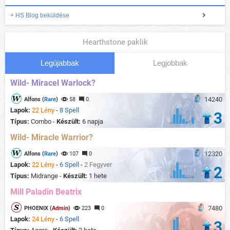
+ HS Blog beküldése
Hearthstone paklik
Legújabbak
Legjobbak
Wild- Miracel Warlock?
14240
Alfons (
Rare
)
58
0
Lapok:
22 Lény
-
8 Spell
3
Típus:
Combo -
Készült:
6 napja
Wild- Miracle Warrior?
12320
Alfons (
Rare
)
107
0
Lapok:
22 Lény
-
6 Spell
-
2 Fegyver
2
Típus:
Midrange -
Készült:
1 hete
Mill Paladin Beatrix
7480
PHOENIX (
Admin
)
223
0
Lapok:
24 Lény
-
6 Spell
3