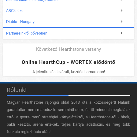
ABCkitüző
Diablo - Hungary
Partnereinkről bővebben
Következő Hearthstone verseny
Online HearthCup - WORTEX elődöntő
A jelentkezés lezárult, kezdés hamarosan!
Rólunk!
Magyar Hearthstone​ rajongói oldal 2013 óta a közösségért! Nálunk
garantáltan nem maradsz le semmiről sem, és itt mindent megtalálsz
erről a gyors-iramú stratégiai kártyajátékról, a Hearthstone-ról - hírek,
pakli készítő, aréna értékek, teljes kártya adatbázis, és még több
funkció regisztráció után!