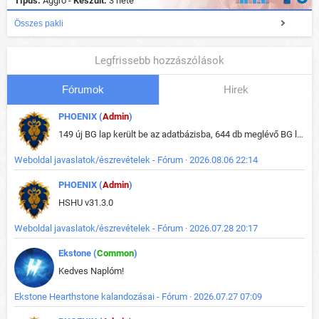
Típus:
Aggro -
Készült:
3 hete
Összes pakli
Legfrissebb hozzászólások
Fórumok
Hirek
PHOENIX (
Admin
)
149 új BG lap került be az adatbázisba, 644 db meglévő BG lap módosult, bekerültek az új képek a megváltozott lapokhoz is.
Weboldal javaslatok/észrevételek - Fórum · 2026.08.06 22:14
PHOENIX (
Admin
)
HSHU v31.3.0
Weboldal javaslatok/észrevételek - Fórum · 2026.07.28 20:17
Ekstone (
Common
)
Kedves Naplóm!
Ekstone Hearthstone kalandozásai - Fórum · 2026.07.27 07:09