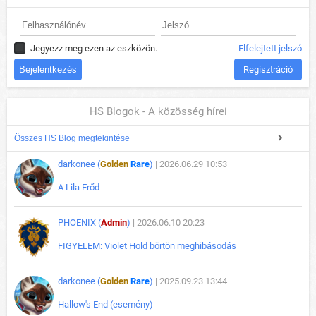
Jegyezz meg ezen az eszközön.
Elfelejtett jelszó
Regisztráció
HS Blogok - A közösség hírei
Összes HS Blog megtekintése
darkonee (
Golden
Rare
)
| 2026.06.29 10:53
A Lila Erőd
PHOENIX (
Admin
)
| 2026.06.10 20:23
FIGYELEM: Violet Hold börtön meghibásodás
darkonee (
Golden
Rare
)
| 2025.09.23 13:44
Hallow's End (esemény)