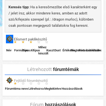
Keresés tipp:
Ha a keresőmezőbe első karakterként egy
/ jelet írsz, akkor mindenre keres, amiben az adott
szó/kifejezés szerepel (pl.: /dragon murloc), különben
csak pontosan megegyező találatokra fog keresni.
Mihez
Név
Formátum
Típus
Altípus
Kaszt
Dust
Értékelés
Megtekintve
Hozzászólások
Létrehozva
Létreho
készült
Létrehozott
fórumtémák
Fórumtéma neve
Létrehozva
Megtekintve
Hozzászólások
Fórum
hozzászólások