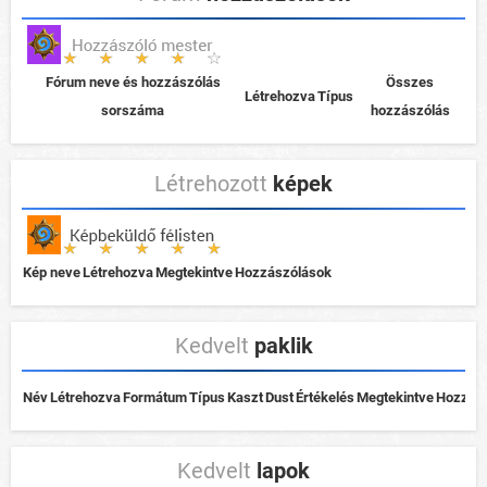
Fórum neve és hozzászólás
Összes
Létrehozva
Típus
sorszáma
hozzászólás
Létrehozott
képek
Kép neve
Létrehozva
Megtekintve
Hozzászólások
Kedvelt
paklik
Név
Létrehozva
Formátum
Típus
Kaszt
Dust
Értékelés
Megtekintve
Hozzás
Kedvelt
lapok