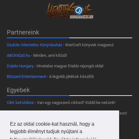
Partnereink
Szukits Internetes Könyváruház
- WarCraft könyvek magyarul
ABCkitűző.hu
- Minden, ami kitűző!
Diablo Hungary
- Hivatalos magyar Diablo rajongói oldal
Blizzard Entertainment
- A legjobb játékok készítői
Egyebek
Cikk beküldése
- Van egy nagyszerű cikked? Küldd be nekünk!
Támogass minket
- Tetszik az oldal? Segíts, hogy fennmaradhasson!
Kapcsolat, médiaajánlat
- Lépj velünk kapcsolatba!
Ez az oldal cookie-kat használ, hogy a
legjobb élményt tudjuk nyújtani a
Használd a tooltipünket
- A saját oldaladon is!