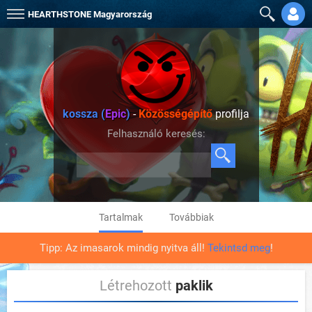
HEARTHSTONE
Magyarország
kossza (
Epic
)
-
Közösségépítő
profilja
Felhasználó keresés:
Tartalmak
Továbbiak
Tipp: Az imasarok mindig nyitva áll!
Tekintsd meg
!
Létrehozott
paklik