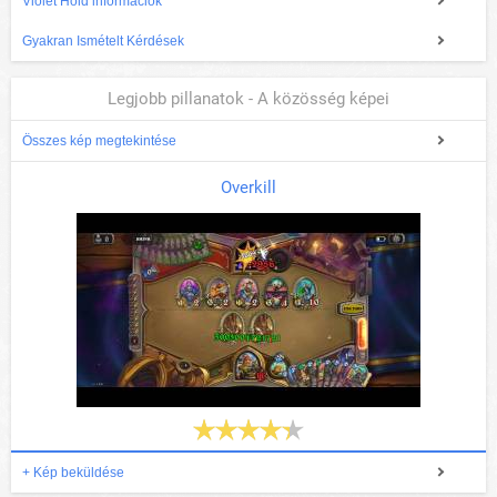
Violet Hold információk
Gyakran Ismételt Kérdések
Legjobb pillanatok - A közösség képei
Összes kép megtekintése
Overkill
+ Kép beküldése