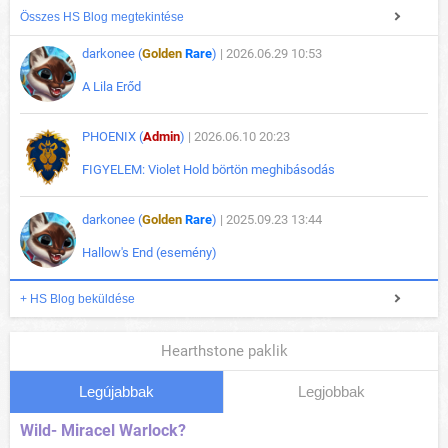
Összes HS Blog megtekintése
darkonee (
Golden
Rare
)
| 2026.06.29 10:53
A Lila Erőd
PHOENIX (
Admin
)
| 2026.06.10 20:23
FIGYELEM: Violet Hold börtön meghibásodás
darkonee (
Golden
Rare
)
| 2025.09.23 13:44
Hallow's End (esemény)
+ HS Blog beküldése
Hearthstone paklik
Legújabbak
Legjobbak
Wild- Miracel Warlock?