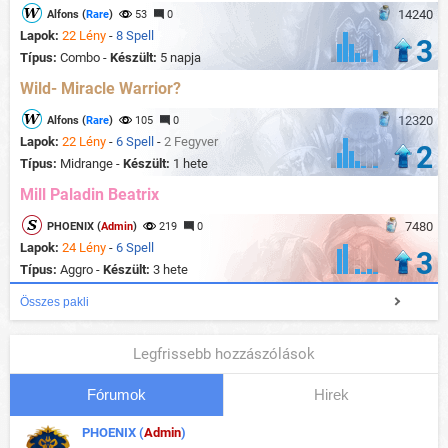
14240
Alfons (
Rare
)
53
0
Lapok:
22 Lény
-
8 Spell
3
Típus:
Combo -
Készült:
5 napja
Wild- Miracle Warrior?
12320
Alfons (
Rare
)
105
0
Lapok:
22 Lény
-
6 Spell
-
2 Fegyver
2
Típus:
Midrange -
Készült:
1 hete
Mill Paladin Beatrix
7480
PHOENIX (
Admin
)
219
0
Lapok:
24 Lény
-
6 Spell
3
Típus:
Aggro -
Készült:
3 hete
Összes pakli
Legfrissebb hozzászólások
Fórumok
Hirek
PHOENIX (
Admin
)