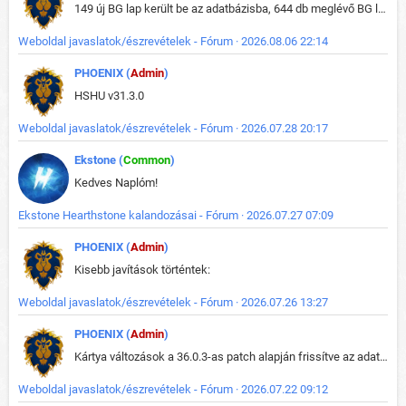
149 új BG lap került be az adatbázisba, 644 db meglévő BG lap módosult, bekerültek az új képek a megváltozott lapokhoz is.
Weboldal javaslatok/észrevételek - Fórum · 2026.08.06 22:14
PHOENIX (
Admin
)
HSHU v31.3.0
Weboldal javaslatok/észrevételek - Fórum · 2026.07.28 20:17
Ekstone (
Common
)
Kedves Naplóm!
Ekstone Hearthstone kalandozásai - Fórum · 2026.07.27 07:09
PHOENIX (
Admin
)
Kisebb javítások történtek:
Weboldal javaslatok/észrevételek - Fórum · 2026.07.26 13:27
PHOENIX (
Admin
)
Kártya változások a 36.0.3-as patch alapján frissítve az adatbázisban (képek is cserélve).
Weboldal javaslatok/észrevételek - Fórum · 2026.07.22 09:12