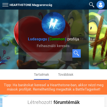
HEARTHSTONE
Magyarország
Ludasgugu (
Common
)
profilja
Felhasználó keresés:
Tartalmak
Továbbiak
Tipp: Ha barátokat keresel a Hearthstone-ban, akkor nézd meg
mások profilját. Remélhetőleg megadták a BattleTagjeiket!
Létrehozott
fórumtémák