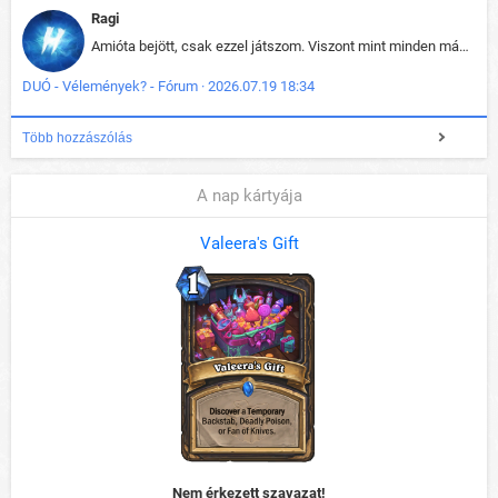
Ragi
Amióta bejött, csak ezzel játszom. Viszont mint minden más - akár az alapjáték is, ez is baromira összetett lett. Néha már pár kör után is esélytelen az egész. Vagy irreállisan túltápol valaki, vagy lelép a partner, vagy csak hülye mint a segg. És amikor eljönne az én időm, na akkor jön el mindenki másé is. Engem jobban érdekelne, hogy ki milyen ratingen szokott játszani. Na ez lenne egy érdekes adat.
DUÓ - Vélemények? - Fórum · 2026.07.19 18:34
Több hozzászólás
A nap kártyája
Valeera's Gift
Nem érkezett szavazat!