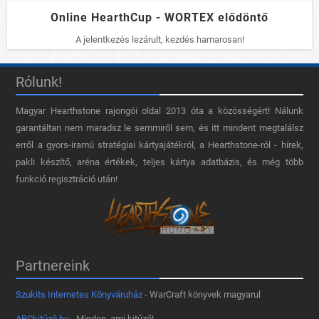
Online HearthCup - WORTEX elődöntő
A jelentkezés lezárult, kezdés hamarosan!
Rólunk!
Magyar Hearthstone​ rajongói oldal 2013 óta a közösségért! Nálunk
garantáltan nem maradsz le semmiről sem, és itt mindent megtalálsz
erről a gyors-iramú stratégiai kártyajátékról, a Hearthstone-ról - hírek,
pakli készítő, aréna értékek, teljes kártya adatbázis, és még több
funkció regisztráció után!
Partnereink
Szukits Internetes Könyváruház
- WarCraft könyvek magyarul
ABCkitűző.hu
- Minden, ami kitűző!