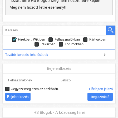
hozott létre HS Blogot! Még nem hozott létre képet!
Még nem hozott létre eseményt!
Hírekben, Wikiben
Felhasználókban
Kártyákban
Paklikban
Fórumokban
További keresési lehetőségek
Bejelentkezés
Jegyezz meg ezen az eszközön.
Elfelejtett jelszó
Regisztráció
HS Blogok - A közösség hírei