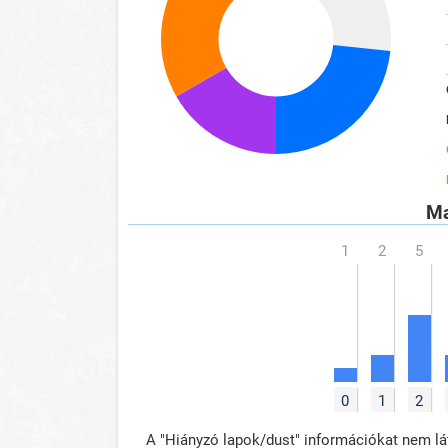
Ma
0
1
2
A "Hiányzó lapok/dust" információkat nem lát