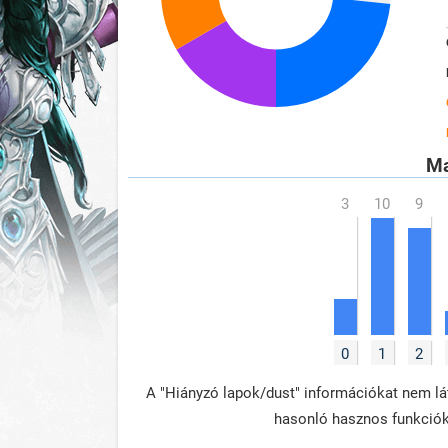
Ma
0
1
2
A "Hiányzó lapok/dust" információkat nem lát
hasonló hasznos funkció