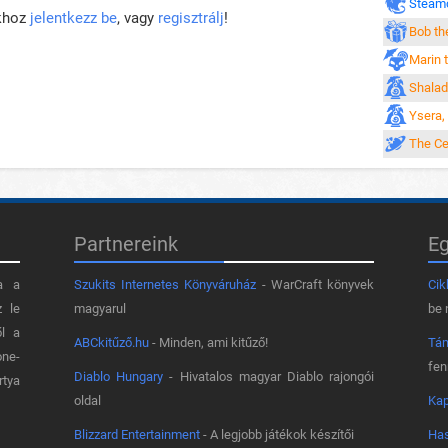
Steam
khoz
jelentkezz be
, vagy
regisztrálj
!
Bob th
Marin 
Shalad
Ysera,
The Ce
Partnereink
E
a a
Szukits Internetes Könyváruház
- WarCraft könyvek
Cik
z le
magyarul
be 
ől a
ABCkitűző.hu
- Minden, ami kitűző!
Tá
one-
fe
Diablo Hungary
- Hivatalos magyar Diablo rajongói
rtya
oldal
Kap
Blizzard Entertainment
- A legjobb játékok készítői
Has