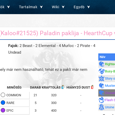
zök
Tartalmak
Wiki
Egyéb
 (Kaloo#21525) Paladin paklija - HearthCup 
Fajok:
2 Beast - 2 Elemental - 4 Murloc - 2 Pirate - 4
Undead
Név
Righte
amely már nem használható, tehát ez a pakli már nem
Busy-B
Story 
Muster
MINŐSÉG
DARAB
KRAFTOLÁS
HIÁNYZÓ DUST
Crusad
COMMON
21
320
-
Flash 
RARE
5
300
-
Ursine
EPIC
3
400
-