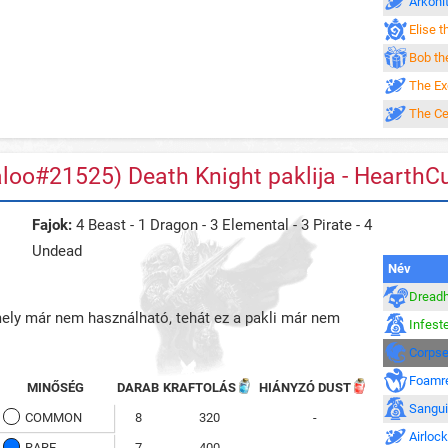
Arkoni
Elise t
Bob th
The Ex
The Ce
aloo#21525) Death Knight paklija - HearthC
Fajok:
4 Beast - 1 Dragon - 3 Elemental - 3 Pirate - 4
Undead
Név
Dreadh
amely már nem használható, tehát ez a pakli már nem
Infest
Corpse
Foamr
MINŐSÉG
DARAB
KRAFTOLÁS
HIÁNYZÓ DUST
Sangui
COMMON
8
320
-
Airloc
RARE
7
400
-