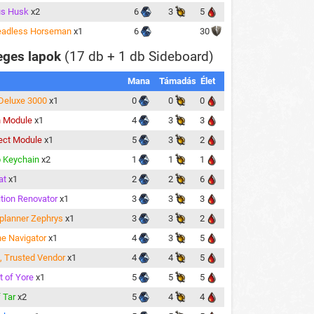
us Husk
x2
6
3
5
eadless Horseman
x1
6
30
eges lapok
(17 db + 1 db Sideboard)
Mana
Támadás
Élet
x Deluxe 3000
x1
0
0
0
 Module
x1
4
3
3
ect Module
x1
5
3
2
 Keychain
x2
1
1
1
at
x1
2
2
6
tion Renovator
x1
3
3
3
lanner Zephrys
x1
3
3
2
he Navigator
x1
4
3
5
h, Trusted Vendor
x1
4
4
5
t of Yore
x1
5
5
5
 Tar
x2
5
4
4