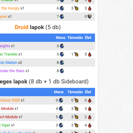
 the Hungry
x1
6
3
3
ynor
x1
7
0
Druid
lapok
(5 db)
Mana
Támadás
Élet
eights
x1
3
an Traveler
x1
3
1
5
ion Station
x2
8
Under the Stars
x1
8
eges lapok
(8 db + 1 db Sideboard)
Mana
Támadás
Élet
x Deluxe 3000
x1
0
0
0
 Module
x1
4
3
3
ect Module
x1
5
3
2
t Viper
x1
3
3
4