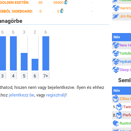
GOLDEN ESETÉN:
30
38400
-
Hamm,
EBBŐL SIDEBOARD:
0
0
-
Jim Ra
nagörbe
Név
New H
Tortoll
Hydrat
Sleep 
3
4
5
6
7+
Seml
hatod, hiszen nem vagy bejelentkezve. Ilyen és ehhez
Név
khoz
jelentkezz be
, vagy
regisztrálj
!
Zillia
1.
Twin
2.
Perf
Rustro