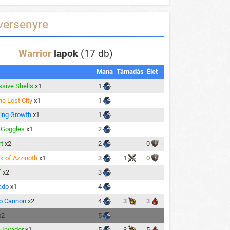
versenyre
Warrior
lapok
(17 db)
Mana
Támadás
Élet
sive Shells
x1
1
he Lost City
x1
1
ing Growth
x1
1
 Goggles
x1
2
rt
x2
2
0
k of Azzinoth
x1
3
1
0
f
x2
3
ado
x1
4
o Cannon
x2
4
3
3
x2
5
e Invader
x1
5
3
5