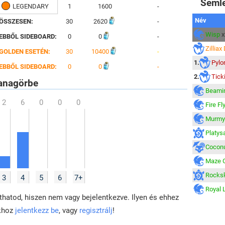
Seml
LEGENDARY
1
1600
-
Név
ÖSSZESEN:
30
2620
-
Wisp
x
EBBŐL SIDEBOARD:
0
0
-
Zillia
GOLDEN ESETÉN:
30
10400
-
1.
Pylo
EBBŐL SIDEBOARD:
0
0
-
2.
Tick
nagörbe
Beamin
Fire Fl
Murmy
Platys
Cocon
Maze 
Rocksk
3
4
5
6
7+
Royal L
hatod, hiszen nem vagy bejelentkezve. Ilyen és ehhez
khoz
jelentkezz be
, vagy
regisztrálj
!