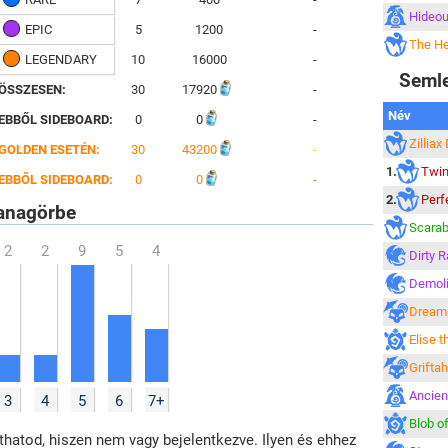
Hideo
EPIC
5
1200
-
The H
LEGENDARY
10
16000
-
Seml
ÖSSZESEN:
30
17920
-
Név
EBBŐL SIDEBOARD:
0
0
-
Zillia
GOLDEN ESETÉN:
30
43200
-
1.
Twin
EBBŐL SIDEBOARD:
0
0
-
2.
Perf
nagörbe
Scarab
Dirty R
Demoli
Dreamp
Elise t
Grifta
Ancien
3
4
5
6
7+
Blob of
hatod, hiszen nem vagy bejelentkezve. Ilyen és ehhez