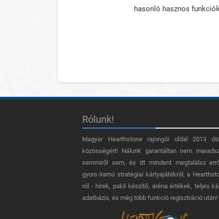
hasonló hasznos funkció
Rólunk!
Magyar Hearthstone​ rajongói oldal 2013 ót
közösségért! Nálunk garantáltan nem marads
semmiről sem, és itt mindent megtalálsz err
gyors-iramú stratégiai kártyajátékról, a Hearthst
ról - hírek, pakli készítő, aréna értékek, teljes ká
adatbázis, és még több funkció regisztráció után!