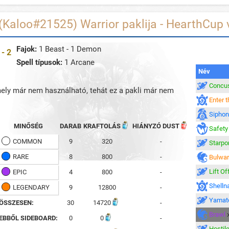
 (Kaloo#21525) Warrior paklija - HearthCup 
Fajok:
1 Beast - 1 Demon
- 2
Spell típusok:
1 Arcane
Név
Concus
amely már nem használható, tehát ez a pakli már nem
Enter t
Siphon
MINŐSÉG
DARAB
KRAFTOLÁS
HIÁNYZÓ DUST
Safety
COMMON
9
320
-
Starpo
RARE
8
800
-
Bulwar
Lift Of
EPIC
4
800
-
Shelln
LEGENDARY
9
12800
-
Yamat
ÖSSZESEN:
30
14720
-
Brawl
EBBŐL SIDEBOARD:
0
0
-
Hostil