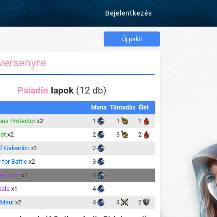
Bejelentkezés
Új pakli
versenyre
Paladin
lapok
(12 db)
Mana
Támadás
Élet
ous Protector
x2
1
1
1
ot
x2
2
3
2
of Galvadon
x1
2
 for Battle
x2
3
er Aura
x2
4
Sale
x1
4
 Maul
x2
4
4
2