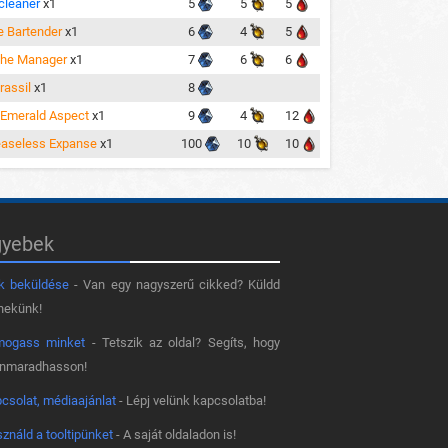
cleaner
x1
5
5
5
e Bartender
x1
6
4
5
the Manager
x1
7
6
6
rassil
x1
8
 Emerald Aspect
x1
9
4
12
aseless Expanse
x1
100
10
10
gyebek
k beküldése
- Van egy nagyszerű cikked? Küldd
nekünk!
mogass minket
- Tetszik az oldal? Segíts, hogy
nnmaradhasson!
csolat, médiaajánlat
- Lépj velünk kapcsolatba!
ználd a tooltipünket
- A saját oldaladon is!