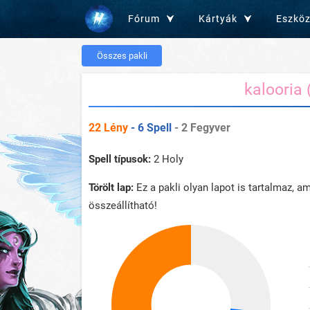
Fórum
Kártyák
Eszkö
Összes pakli
kalooria
22 Lény
- 6 Spell
- 2 Fegyver
Spell típusok:
2 Holy
Törölt lap:
Ez a pakli olyan lapot is tartalmaz, 
összeállítható!