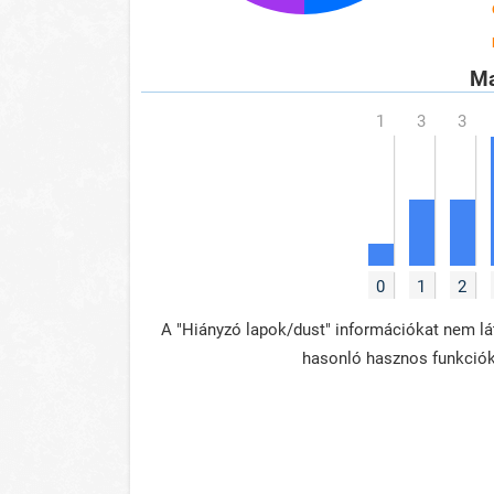
Ma
0
1
2
A "Hiányzó lapok/dust" információkat nem lát
hasonló hasznos funkció