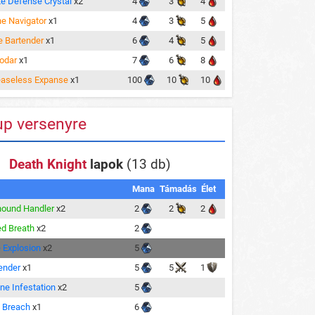
te Defense Crystal
x2
4
3
4
he Navigator
x1
4
3
5
e Bartender
x1
6
4
5
odar
x1
7
6
8
aseless Expanse
x1
100
10
10
up versenyre
Death Knight
lapok
(13 db)
Mana
Támadás
Élet
ound Handler
x2
2
2
2
ed Breath
x2
2
 Explosion
x2
5
ender
x1
5
5
1
ne Infestation
x2
5
k Breach
x1
6