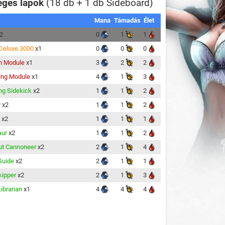
eges lapok
(18 db + 1 db Sideboard)
Mana
Támadás
Élet
2
0
1
1
x Deluxe 3000
x1
0
0
0
n Module
x1
3
2
2
ing Module
x1
4
1
3
g Sidekick
x2
1
1
2
y
x2
1
1
2
x2
1
1
1
aur
x2
1
1
2
ut Cannoneer
x2
2
1
4
Guide
x2
2
1
1
ipper
x2
2
1
3
ibrarian
x1
4
4
4