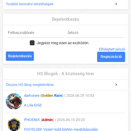
További keresési lehetőségek
Bejelentkezés
Jegyezz meg ezen az eszközön.
Elfelejtett jelszó
Regisztráció
HS Blogok - A közösség hírei
Összes HS Blog megtekintése
darkonee (
Golden
Rare
)
| 2026.06.29 10:53
A Lila Erőd
PHOENIX (
Admin
)
| 2026.06.10 20:23
FIGYELEM: Violet Hold börtön meghibásodás