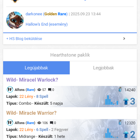
darkonee (
Golden
Rare
)
| 2025.09.23 13:44
Hallow's End (esemény)
+ HS Blog beküldése
Hearthstone paklik
Legújabbak
Legjobbak
Wild- Miracel Warlock?
14240
Alfons (
Rare
)
57
0
Lapok:
22 Lény
-
8 Spell
3
Típus:
Combo -
Készült:
5 napja
Wild- Miracle Warrior?
12320
Alfons (
Rare
)
106
0
Lapok:
22 Lény
-
6 Spell
-
2 Fegyver
2
Típus:
Midrange -
Készült:
1 hete