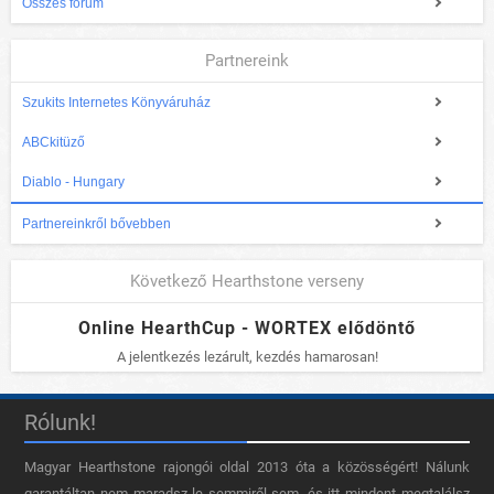
Összes fórum
Partnereink
Szukits Internetes Könyváruház
ABCkitüző
Diablo - Hungary
Partnereinkről bővebben
Következő Hearthstone verseny
Online HearthCup - WORTEX elődöntő
A jelentkezés lezárult, kezdés hamarosan!
Rólunk!
Magyar Hearthstone​ rajongói oldal 2013 óta a közösségért! Nálunk
garantáltan nem maradsz le semmiről sem, és itt mindent megtalálsz