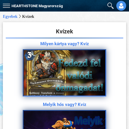
HEARTHSTONE
Magyarország
Egyebek
Kvízek
Kvízek
Milyen kártya vagy? Kvíz
Melyik hős vagy? Kvíz