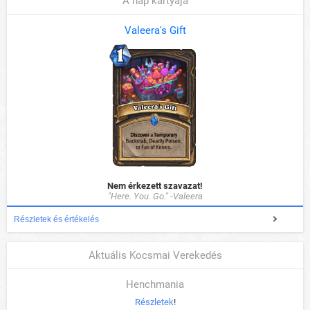
A nap kártyája
Valeera's Gift
Nem érkezett szavazat!
"Here. You. Go." -Valeera
Részletek és értékelés
Aktuális Kocsmai Verekedés
Henchmania
Részletek
!