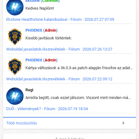
Ekstone (
Common
)
Kedves Naplóm!
Ekstone Hearthstone kalandozásai - Fórum · 2026.07.27 07:09
PHOENIX (
Admin
)
Kisebb javítások történtek:
Weboldal javaslatok/észrevételek - Fórum · 2026.07.26 13:27
PHOENIX (
Admin
)
Kártya változások a 36.0.3-as patch alapján frissítve az adatbázisban (képek is cserélve).
Weboldal javaslatok/észrevételek - Fórum · 2026.07.22 09:12
Ragi
Amióta bejött, csak ezzel játszom. Viszont mint minden más - akár az alapjáték is, ez is baromira összetett lett. Néha már pár kör után is esélytelen az egész. Vagy irreállisan túltápol valaki, vagy lelép a partner, vagy csak hülye mint a segg. És amikor eljönne az én időm, na akkor jön el mindenki másé is. Engem jobban érdekelne, hogy ki milyen ratingen szokott játszani. Na ez lenne egy érdekes adat.
DUÓ - Vélemények? - Fórum · 2026.07.19 18:34
Több hozzászólás