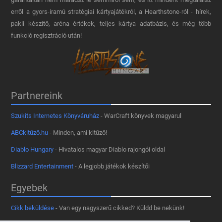
erről a gyors-iramú stratégiai kártyajátékról, a Hearthstone-ról - hírek,
pakli készítő, aréna értékek, teljes kártya adatbázis, és még több
funkció regisztráció után!
Partnereink
Szukits Internetes Könyváruház
- WarCraft könyvek magyarul
ABCkitűző.hu
- Minden, ami kitűző!
Diablo Hungary
- Hivatalos magyar Diablo rajongói oldal
Blizzard Entertainment
- A legjobb játékok készítői
Egyebek
Cikk beküldése
- Van egy nagyszerű cikked? Küldd be nekünk!