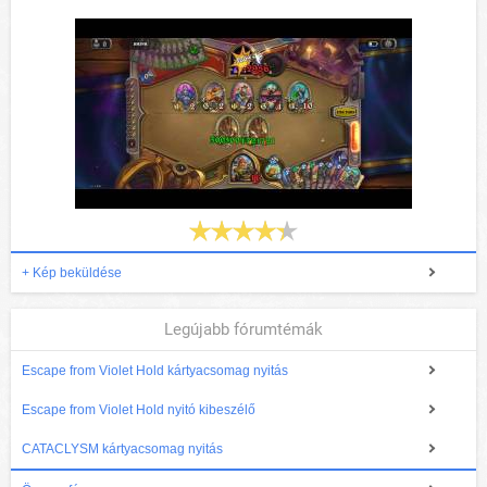
+ Kép beküldése
Legújabb fórumtémák
Escape from Violet Hold kártyacsomag nyitás
Escape from Violet Hold nyitó kibeszélő
CATACLYSM kártyacsomag nyitás