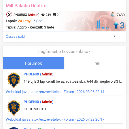
Mill Paladin Beatrix
7480
PHOENIX (
Admin
)
219
0
Lapok:
24 Lény
-
6 Spell
3
Típus:
Aggro -
Készült:
3 hete
Összes pakli
Legfrissebb hozzászólások
Fórumok
Hirek
PHOENIX (
Admin
)
149 új BG lap került be az adatbázisba, 644 db meglévő BG lap módosult, bekerültek az új képek a megváltozott lapokhoz is.
Weboldal javaslatok/észrevételek - Fórum · 2026.08.06 22:14
PHOENIX (
Admin
)
HSHU v31.3.0
Weboldal javaslatok/észrevételek - Fórum · 2026.07.28 20:17