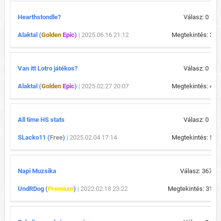
Hearthstondle?
Válasz: 0
Alaktal (
Golden
Epic
)
| 2025.06.16 21:12
Megtekintés: 318
Van itt Lotro játékos?
Válasz: 0
Alaktal (
Golden
Epic
)
| 2025.02.27 20:07
Megtekintés: 473
All time HS stats
Válasz: 0
SLacko11 (
Free
)
| 2025.02.04 17:14
Megtekintés: 566
Napi Muzsika
Válasz: 367
UndRDog (
Premium
)
| 2022.02.18 23:22
Megtekintés: 31 4