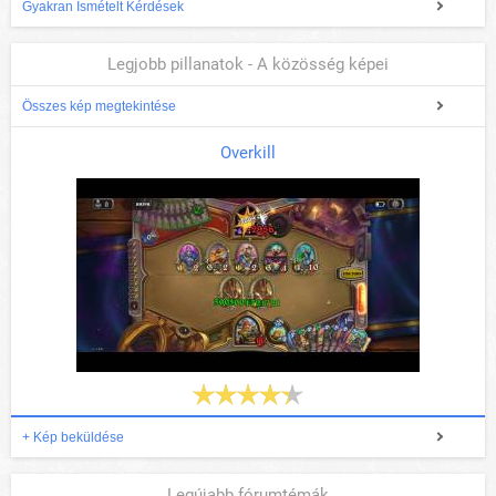
Gyakran Ismételt Kérdések
Legjobb pillanatok - A közösség képei
Összes kép megtekintése
Overkill
+ Kép beküldése
Legújabb fórumtémák