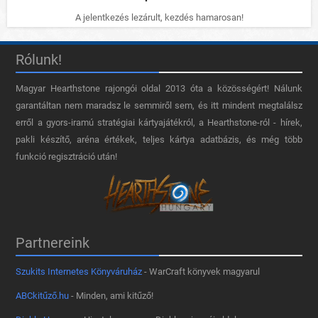
A jelentkezés lezárult, kezdés hamarosan!
Rólunk!
Magyar Hearthstone​ rajongói oldal 2013 óta a közösségért! Nálunk
garantáltan nem maradsz le semmiről sem, és itt mindent megtalálsz
erről a gyors-iramú stratégiai kártyajátékról, a Hearthstone-ról - hírek,
pakli készítő, aréna értékek, teljes kártya adatbázis, és még több
funkció regisztráció után!
Partnereink
Szukits Internetes Könyváruház
- WarCraft könyvek magyarul
ABCkitűző.hu
- Minden, ami kitűző!