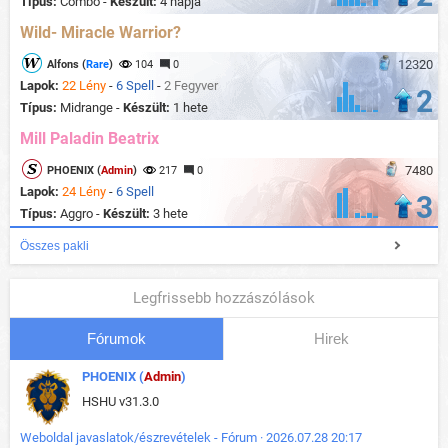
Típus:
Combo -
Készült:
4 napja
Wild- Miracle Warrior?
12320
Alfons (
Rare
)
104
0
Lapok:
22 Lény
-
6 Spell
-
2 Fegyver
2
Típus:
Midrange -
Készült:
1 hete
Mill Paladin Beatrix
7480
PHOENIX (
Admin
)
217
0
Lapok:
24 Lény
-
6 Spell
3
Típus:
Aggro -
Készült:
3 hete
Összes pakli
Legfrissebb hozzászólások
Fórumok
Hirek
PHOENIX (
Admin
)
HSHU v31.3.0
Weboldal javaslatok/észrevételek - Fórum · 2026.07.28 20:17