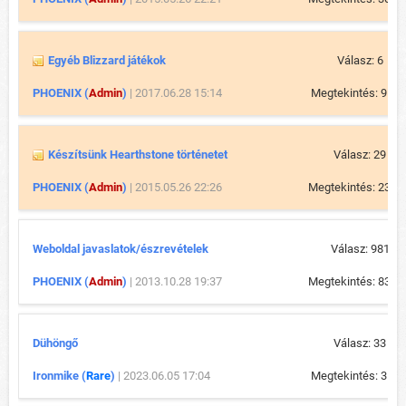
Egyéb Blizzard játékok
Válasz: 6
PHOENIX (
Admin
)
| 2017.06.28 15:14
Megtekintés: 9 62
Készítsünk Hearthstone történetet
Válasz: 29
PHOENIX (
Admin
)
| 2015.05.26 22:26
Megtekintés: 23 1
Weboldal javaslatok/észrevételek
Válasz: 981
PHOENIX (
Admin
)
| 2013.10.28 19:37
Megtekintés: 83 9
Dühöngő
Válasz: 33
Ironmike (
Rare
)
| 2023.06.05 17:04
Megtekintés: 3 54