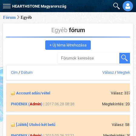
HEARTHSTONE
Magyarország
Fórum
Egyéb
Egyéb
fórum
+ Új téma létrehozása
Cím
/
Dátum
Válasz
/
Megtekint
Account adás/vétel
Válasz: 337
PHOENIX (
Admin
)
| 2017.06.28 08:38
Megtekintés: 204 5
[Játék] Utolsó két betű
Válasz: 58
PHOENIX (
Admin
)
| 2015.05.26 22:21
Megtekintés: 30 4