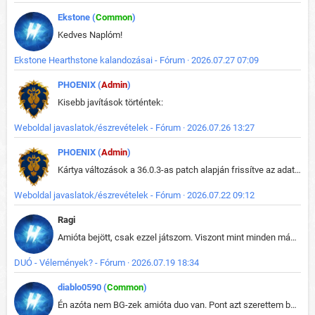
Ekstone (
Common
)
Kedves Naplóm!
Ekstone Hearthstone kalandozásai - Fórum · 2026.07.27 07:09
PHOENIX (
Admin
)
Kisebb javítások történtek:
Weboldal javaslatok/észrevételek - Fórum · 2026.07.26 13:27
PHOENIX (
Admin
)
Kártya változások a 36.0.3-as patch alapján frissítve az adatbázisban (képek is cserélve).
Weboldal javaslatok/észrevételek - Fórum · 2026.07.22 09:12
Ragi
Amióta bejött, csak ezzel játszom. Viszont mint minden más - akár az alapjáték is, ez is baromira összetett lett. Néha már pár kör után is esélytelen az egész. Vagy irreállisan túltápol valaki, vagy lelép a partner, vagy csak hülye mint a segg. És amikor eljönne az én időm, na akkor jön el mindenki másé is. Engem jobban érdekelne, hogy ki milyen ratingen szokott játszani. Na ez lenne egy érdekes adat.
DUÓ - Vélemények? - Fórum · 2026.07.19 18:34
diablo0590 (
Common
)
Én azóta nem BG-zek amióta duo van. Pont azt szerettem benne, hogy rajtam múlik mi történik, nem pedig a társamon. Kérem vissza a régi BG-t :D