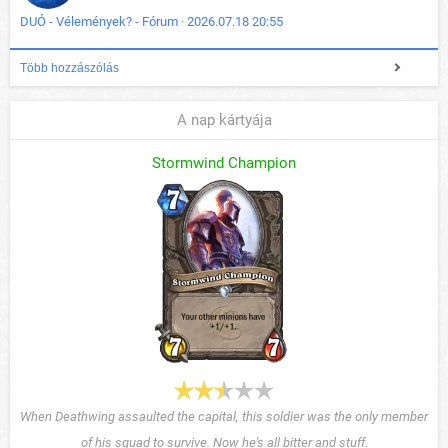
DUÓ - Vélemények? - Fórum · 2026.07.18 20:55
Több hozzászólás
A nap kártyája
Stormwind Champion
When Deathwing assaulted the capital, this soldier was the only member
of his squad to survive. Now he's all bitter and stuff.