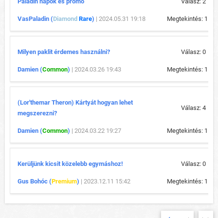
Paladin napok és promó
Válasz: 2
VasPaladin (
Diamond
Rare
)
| 2024.05.31 19:18
Megtekintés: 1 25
Milyen paklit érdemes használni?
Válasz: 0
Damien (
Common
)
| 2024.03.26 19:43
Megtekintés: 1 03
(Lor'themar Theron) Kártyát hogyan lehet
Válasz: 4
megszerezni?
Damien (
Common
)
| 2024.03.22 19:27
Megtekintés: 1 14
Kerüljünk kicsit közelebb egymáshoz!
Válasz: 0
Gus Bohóc (
Premium
)
| 2023.12.11 15:42
Megtekintés: 1 49