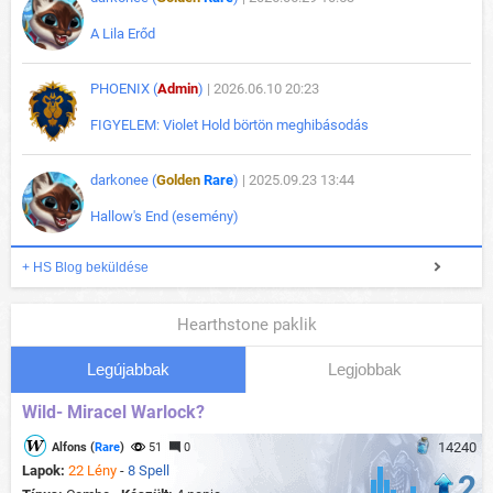
A Lila Erőd
PHOENIX (
Admin
)
| 2026.06.10 20:23
FIGYELEM: Violet Hold börtön meghibásodás
darkonee (
Golden
Rare
)
| 2025.09.23 13:44
Hallow's End (esemény)
+ HS Blog beküldése
Hearthstone paklik
Legújabbak
Legjobbak
Wild- Miracel Warlock?
14240
Alfons (
Rare
)
51
0
Lapok:
22 Lény
-
8 Spell
2