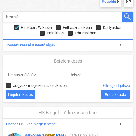
Régebbi
Hírekben, Wikiben
Felhasználókban
Kártyákban
Paklikban
Fórumokban
További keresési lehetőségek
Bejelentkezés
Jegyezz meg ezen az eszközön.
Elfelejtett jelszó
Regisztráció
HS Blogok - A közösség hírei
Összes HS Blog megtekintése
darkonee (
Golden
Rare
)
| 2026.06.29 10:53