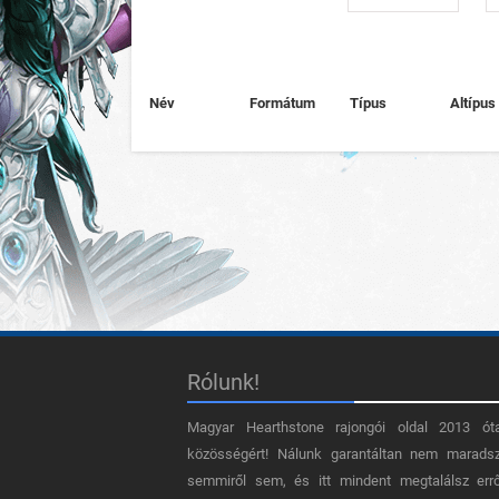
Név
Formátum
Típus
Altípus
Rólunk!
Magyar Hearthstone​ rajongói oldal 2013 ót
közösségért! Nálunk garantáltan nem marads
semmiről sem, és itt mindent megtalálsz err