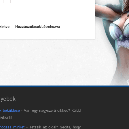
kintve
Hozzászólások
Létrehozva
gyebek
k beküldése
- Van egy nagyszerű cikked? Küldd
nekünk!
mogass minket
- Tetszik az oldal? Segíts, hogy