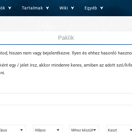
zök
Tartalmak
Wiki
Egyéb
Paklik
atod, hiszen nem vagy bejelentkezve. Ilyen és ehhez hasonló hasz
t egy / jelet írsz, akkor mindenre keres, amiben az adott szó/kife
ni.