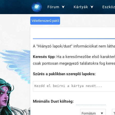
Fórum
Kártyák
Eszkö
Véletlenszerű pakli
A "Hiányzó lapok/dust" információkat nem láth
Keresés tipp:
Ha a keresőmezőbe első karakterkén
csak pontosan megegyező találatokra fog keres
Szűrés a paklikban szereplő lapokra:
Minimális Dust költség: