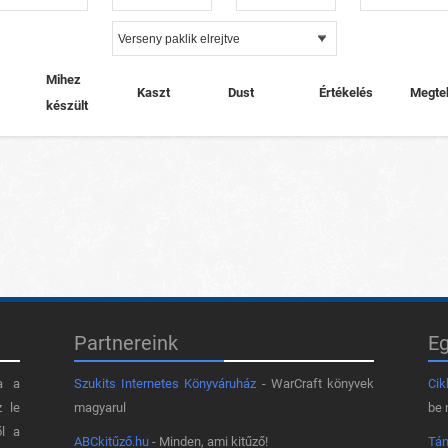
Mihez
Kaszt
Dust
Értékelés
Megte
készült
Partnereink
E
a a
Szukits Internetes Könyváruház
- WarCraft könyvek
Cik
z le
magyarul
be 
ől a
ABCkitűző.hu
- Minden, ami kitűző!
Tá