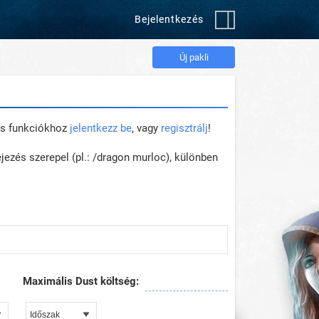
Bejelentkezés
Új pakli
nos funkciókhoz
jelentkezz be
, vagy
regisztrálj
!
jezés szerepel (pl.: /dragon murloc), különben
Maximális Dust költség: