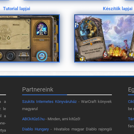
Tutorial lapjai
Készítők lapjai
Partnereink
E
a a
Szukits Internetes Könyváruház
- WarCraft könyvek
Cik
z le
magyarul
be 
ől a
ABCkitűző.hu
- Minden, ami kitűző!
Tá
one-
fe
Diablo Hungary
- Hivatalos magyar Diablo rajongói
rtya