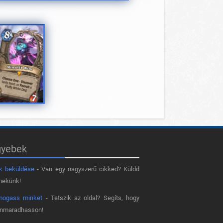
gyebek
k beküldése
- Van egy nagyszerű cikked? Küldd
nekünk!
mogass minket
- Tetszik az oldal? Segíts, hogy
nnmaradhasson!