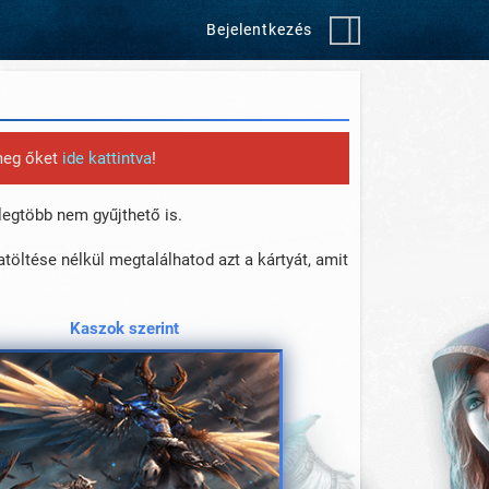
Bejelentkezés
 meg őket
ide kattintva
!
legtöbb nem gyűjthető is.
atöltése nélkül megtalálhatod azt a kártyát, amit
Kaszok szerint