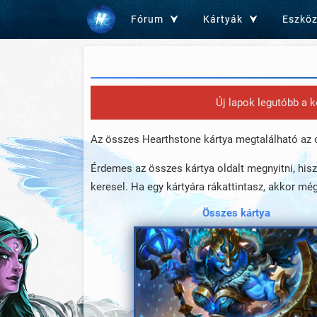
Fórum
Kártyák
Eszkö
Új lapok legutóbb a 
Az összes Hearthstone kártya megtalálható az ol
Érdemes az összes kártya oldalt megnyitni, hisze
keresel. Ha egy kártyára rákattintasz, akkor még
Összes kártya