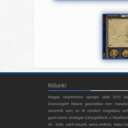
Rólunk!
Magyar Hearthstone​ rajongói oldal 2013 ót
közösségért! Nálunk garantáltan nem marads
semmiről sem, és itt mindent megtalálsz err
gyors-iramú stratégiai kártyajátékról, a Hearthst
ról - hírek, pakli készítő, aréna értékek, teljes ká