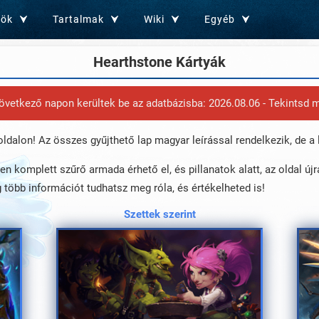
zök
Tartalmak
Wiki
Egyéb
Hearthstone Kártyák
következő napon kerültek be az adatbázisba: 2026.08.06 - Tekintsd
dalon! Az összes gyűjthető lap magyar leírással rendelkezik, de a 
n komplett szűrő armada érhető el, és pillanatok alatt, az oldal újr
 több információt tudhatsz meg róla, és értékelheted is!
Szettek szerint