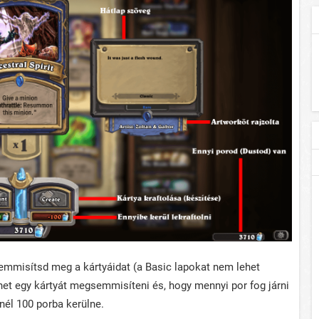
emmisítsd meg a kártyáidat (a Basic lapokat nem lehet
het egy kártyát megsemmisíteni és, hogy mennyi por fog járni
snél 100 porba kerülne.