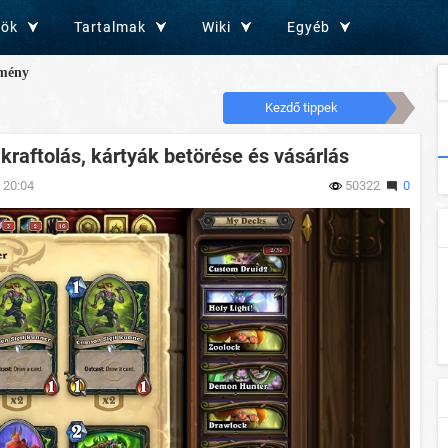
zök
Tartalmak
Wiki
Egyéb
mény
Kezdő tippek
 kraftolás, kártyák betörése és vásárlás
 20:04
50322
0