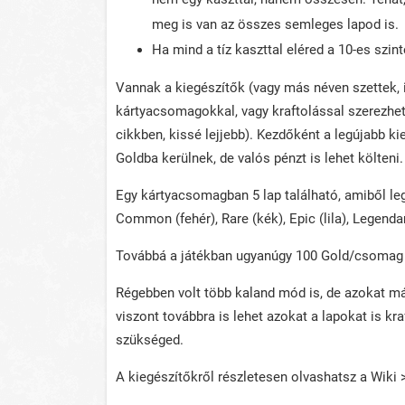
meg is van az összes semleges lapod is.
Ha mind a tíz kaszttal eléred a 10-es szin
Vannak a kiegészítők (vagy más néven szettek, il
kártyacsomagokkal, vagy kraftolással szerezhet
cikkben, kissé lejjebb). Kezdőként a legújabb 
Goldba kerülnek, de valós pénzt is lehet költeni.
Egy kártyacsomagban 5 lap található, amiből le
Common (fehér), Rare (kék), Epic (lila), Legenda
Továbbá a játékban ugyanúgy 100 Gold/csomag á
Régebben volt több kaland mód is, de azokat má
viszont továbbra is lehet azokat a lapokat is kra
szükséged.
A kiegészítőkről részletesen olvashatsz a Wiki