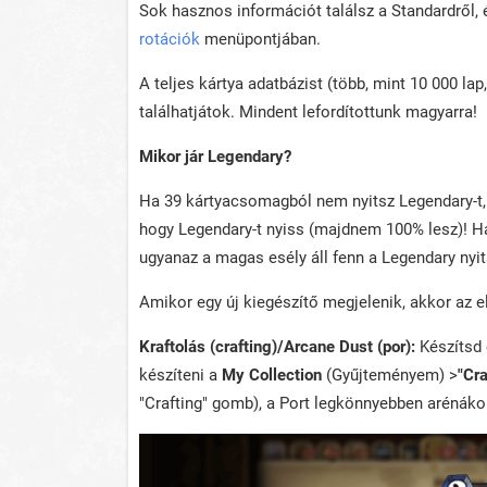
Sok hasznos információt találsz a Standardről,
rotációk
menüpontjában.
A teljes kártya adatbázist (több, mint 10 000 la
találhatjátok. Mindent lefordítottunk magyarra!
Mikor jár Legendary?
Ha 39 kártyacsomagból nem nyitsz Legendary-t, 
hogy Legendary-t nyiss (majdnem 100% lesz)! Ha 
ugyanaz a magas esély áll fenn a Legendary nyit
Amikor egy új kiegészítő megjelenik, akkor az e
Kraftolás (crafting)/Arcane Dust (por):
Készítsd 
készíteni a
My Collection
(Gyűjteményem) >
"Cr
"Crafting" gomb), a Port legkönnyebben arénáko