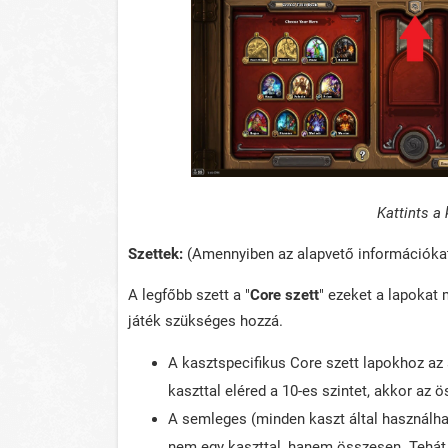
Kattints a
Szettek:
(Amennyiben az alapvető információkat 
A legfőbb szett a "
Core szett
" ezeket a lapokat
játék szükséges hozzá.
A kasztspecifikus Core szett lapokhoz az ad
kaszttal eléred a 10-es szintet, akkor az 
A semleges (minden kaszt által használhat
nem egy kaszttal, hanem összesen. Tehát, 