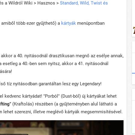
 és a Wildról Wiki > Hasznos >
Standard, Wild, Twist és
p, amiből több ezer gyűjthető) a
kártyák
menüpontban
akkor a 40. nyitásodnál drasztikusan megnő az esélye annak,
esetleg a 40.-ben sem nyitsz, akkor a 41. nyitásodnál
ására!
lső tíz nyitásodban garantáltan lesz egy Legendary!
el kedvenc kártyádat! "Porból" (Dust-ból) új kártyákat lehet
afting"
(Kraftolás) részében (a gyűjteményben alul látható a
n lehet szerezni, illetve meglévő kártyák megsemmisítésével.