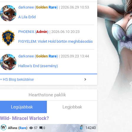
darkonee (
Golden
Rare
)
| 2026.06.29 10:53
A Lila Erőd
PHOENIX (
Admin
)
| 2026.06.10 20:23
FIGYELEM: Violet Hold börtön meghibásodás
darkonee (
Golden
Rare
)
| 2025.09.23 13:44
Hallow's End (esemény)
+ HS Blog beküldése
Hearthstone paklik
Legújabbak
Legjobbak
Wild- Miracel Warlock?
14240
Alfons (
Rare
)
57
0