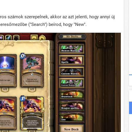
ros számok szerepelnek, akkor az azt jelenti, hogy annyi új
keresőmezőbe ("Search") beírod, hogy "New".