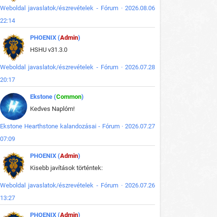
Weboldal javaslatok/észrevételek - Fórum · 2026.08.06
22:14
PHOENIX (
Admin
)
HSHU v31.3.0
Weboldal javaslatok/észrevételek - Fórum · 2026.07.28
20:17
Ekstone (
Common
)
Kedves Naplóm!
Ekstone Hearthstone kalandozásai - Fórum · 2026.07.27
07:09
PHOENIX (
Admin
)
Kisebb javítások történtek:
Weboldal javaslatok/észrevételek - Fórum · 2026.07.26
13:27
PHOENIX (
Admin
)