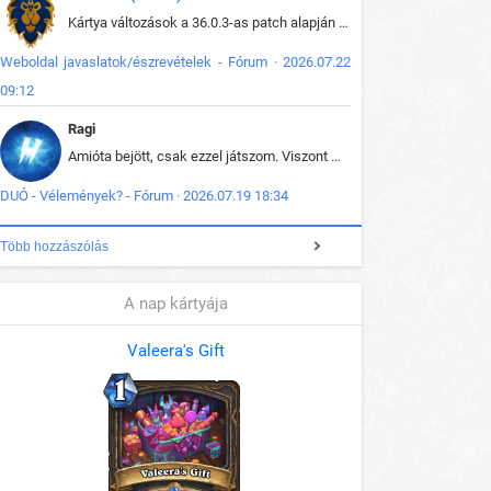
Kártya változások a 36.0.3-as patch alapján frissítve az adatbázisban (képek is cserélve).
Weboldal javaslatok/észrevételek - Fórum · 2026.07.22
09:12
Ragi
Amióta bejött, csak ezzel játszom. Viszont mint minden más - akár az alapjáték is, ez is baromira összetett lett. Néha már pár kör után is esélytelen az egész. Vagy irreállisan túltápol valaki, vagy lelép a partner, vagy csak hülye mint a segg. És amikor eljönne az én időm, na akkor jön el mindenki másé is. Engem jobban érdekelne, hogy ki milyen ratingen szokott játszani. Na ez lenne egy érdekes adat.
DUÓ - Vélemények? - Fórum · 2026.07.19 18:34
Több hozzászólás
A nap kártyája
Valeera's Gift