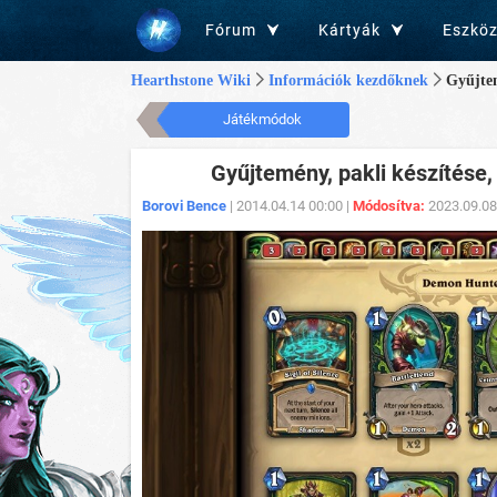
Fórum
Kártyák
Eszkö
Hearthstone Wiki
Információk kezdőknek
Gyűjte
Játékmódok
Gyűjtemény, pakli készítése,
Borovi Bence
| 2014.04.14 00:00 |
Módosítva:
2023.09.08