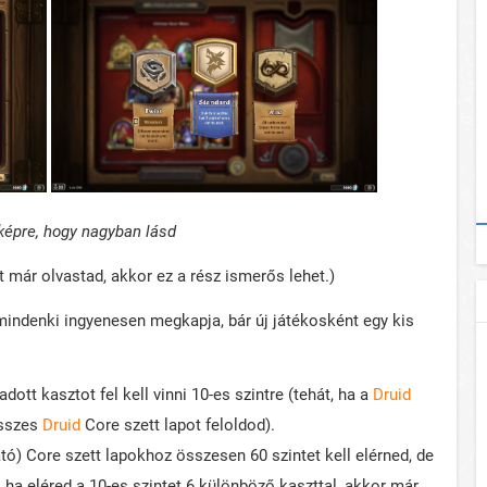
 képre, hogy nagyban lásd
már olvastad, akkor ez a rész ismerős lehet.)
 mindenki ingyenesen megkapja, bár új játékosként egy kis
ott kasztot fel kell vinni 10-es szintre (tehát, ha a
Druid
összes
Druid
Core szett lapot feloldod).
ó) Core szett lapokhoz összesen 60 szintet kell elérned, de
ha eléred a 10-es szintet 6 különböző kaszttal, akkor már