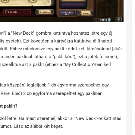
n") a "New Deck" gombra kattintva hozhatsz létre egy új
lis esetek). Ezt követően a kártyákra kattintva állíthatod
paklit. Ehhez mindössze egy pakli kódot kell kimásolnod (akár
, minden paklinál látható a "pakli kód"), ezt a játék felismeri,
zeállítsa azt a paklit (ehhez a "My Collection"-ben kell
lap közepén) legfeljebb 1 db egyforma szerepelhet egy
Rare, Epic) 2 db egyforma szerepelhet egy pakliban.
t paklit?
zol létre. Ha mást szeretnél, akkor a "New Deck"-re kattintás
tumot. Lásd az alábbi két képet.