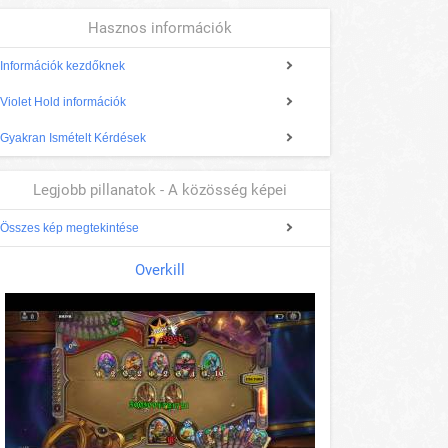
Hasznos információk
Információk kezdőknek
Violet Hold információk
Gyakran Ismételt Kérdések
Legjobb pillanatok - A közösség képei
Összes kép megtekintése
Overkill