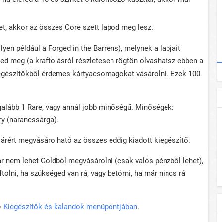
tet, akkor az összes Core szett lapod meg lesz.
yen például a Forged in the Barrens), melynek a lapjait
ed meg (a kraftolásról részletesen rögtön olvashatsz ebben a
kiegészítőkből érdemes kártyacsomagokat vásárolni. Ezek 100
galább 1 Rare, vagy annál jobb minőségű. Minőségek:
ry (narancssárga).
rért megvásárolható az összes eddig kiadott kiegészítő.
r nem lehet Goldból megvásárolni (csak valós pénzből lehet),
ftolni, ha szükséged van rá, vagy betörni, ha már nincs rá
 >
Kiegészítők és kalandok menüpontjában
.