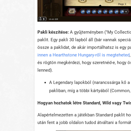
Pakli készítése:
A gyűjteményben ("My Collectio
paklit. Egy pakli 30 lapból áll (bár vannak speciá
össze a paklidat, de akár importálhatsz is egy 
innen a Hearthstone Hungary-ről is megteheted
és rögtön megkérdezi, hogy szeretnéd-e, hogy öss
lenned).
A Legendary lapokból (narancssárga kő a 
pakliban, míg a többi kártyából (Common, 
Hogyan hozhatok létre Standard, Wild vagy Twis
Alapértelmezetten a játékban Standard paklit ho
után fent a jobb oldalon tudod átváltani a formá