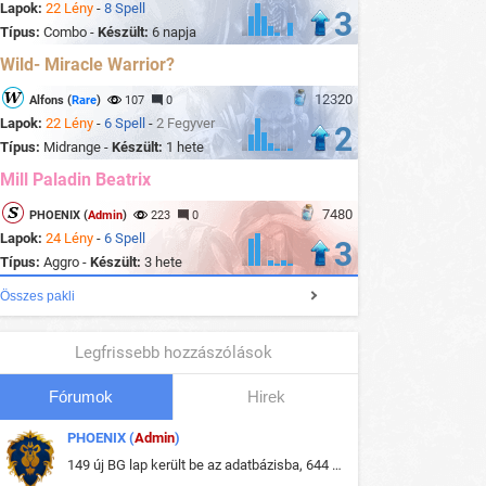
Lapok:
22 Lény
-
8 Spell
3
Típus:
Combo -
Készült:
6 napja
Wild- Miracle Warrior?
12320
Alfons (
Rare
)
107
0
Lapok:
22 Lény
-
6 Spell
-
2 Fegyver
2
Típus:
Midrange -
Készült:
1 hete
Mill Paladin Beatrix
7480
PHOENIX (
Admin
)
223
0
Lapok:
24 Lény
-
6 Spell
3
Típus:
Aggro -
Készült:
3 hete
Összes pakli
Legfrissebb hozzászólások
Fórumok
Hirek
PHOENIX (
Admin
)
149 új BG lap került be az adatbázisba, 644 db meglévő BG lap módosult, bekerültek az új képek a megváltozott lapokhoz is.