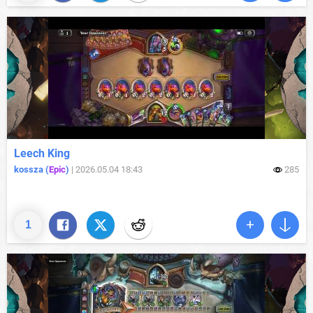
Leech King
kossza (
Epic
)
|
2026.05.04 18:43
285
1