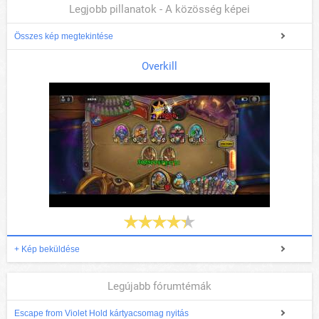
Legjobb pillanatok - A közösség képei
Összes kép megtekintése
Overkill
+ Kép beküldése
Legújabb fórumtémák
Escape from Violet Hold kártyacsomag nyitás