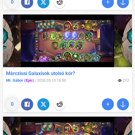
0
Márcziusi Galaxisok utolsó kör?
Mr. Gábor (
Epic
)
|
2026.03.15 16:50
212
0