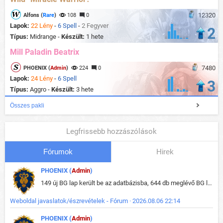
12320
Alfons (
Rare
)
108
0
Lapok:
22 Lény
-
6 Spell
-
2 Fegyver
2
Típus:
Midrange -
Készült:
1 hete
Mill Paladin Beatrix
7480
PHOENIX (
Admin
)
224
0
Lapok:
24 Lény
-
6 Spell
3
Típus:
Aggro -
Készült:
3 hete
Összes pakli
Legfrissebb hozzászólások
Fórumok
Hirek
PHOENIX (
Admin
)
149 új BG lap került be az adatbázisba, 644 db meglévő BG lap módosult, bekerültek az új képek a megváltozott lapokhoz is.
Weboldal javaslatok/észrevételek - Fórum · 2026.08.06 22:14
PHOENIX (
Admin
)