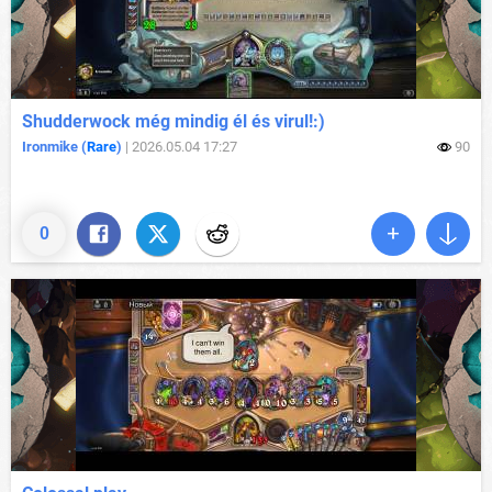
Shudderwock még mindig él és virul!:)
Ironmike (
Rare
)
|
2026.05.04 17:27
90
0