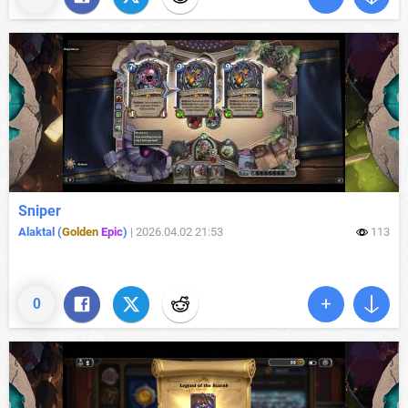
Sniper
Alaktal (
Golden
Epic
)
|
2026.04.02 21:53
113
0