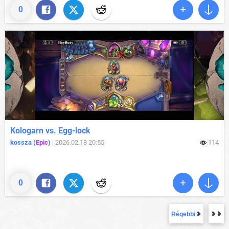
0
Kologarn vs. Egg-lock
kossza (
Epic
)
|
2026.02.18 20:55
114
0
Régebbi