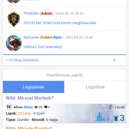
PHOENIX (
Admin
)
| 2026.06.10 20:23
FIGYELEM: Violet Hold börtön meghibásodás
darkonee (
Golden
Rare
)
| 2025.09.23 13:44
Hallow's End (esemény)
+ HS Blog beküldése
Hearthstone paklik
Legújabbak
Legjobbak
Wild- Miracel Warlock?
14240
Alfons (
Rare
)
59
0
Lapok:
22 Lény
-
8 Spell
3
Típus:
Combo -
Készült:
6 napja
Wild- Miracle Warrior?