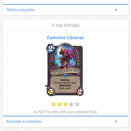
Több hozzászólás
A nap kártyája
Darkshire Librarian
Do NOT be late with your overdue fines.
Részletek és értékelés