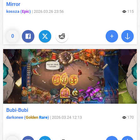
Mirror
kossza (
Epic
)
|
2026.03.26 23:56
115
0
Bubi-Bubi
darkonee (
Golden
Rare
)
|
2026.03.24 12:13
170