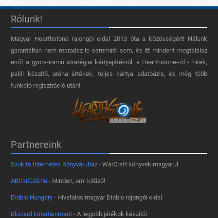
Rólunk!
Magyar Hearthstone​ rajongói oldal 2013 óta a közösségért! Nálunk
garantáltan nem maradsz le semmiről sem, és itt mindent megtalálsz
erről a gyors-iramú stratégiai kártyajátékról, a Hearthstone-ról - hírek,
pakli készítő, aréna értékek, teljes kártya adatbázis, és még több
funkció regisztráció után!
Partnereink
Szukits Internetes Könyváruház
- WarCraft könyvek magyarul
ABCkitűző.hu
- Minden, ami kitűző!
Diablo Hungary
- Hivatalos magyar Diablo rajongói oldal
Blizzard Entertainment
- A legjobb játékok készítői