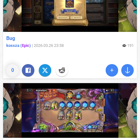
Bug
kossza (
Epic
)
|
2026.03.26 23:58
191
0