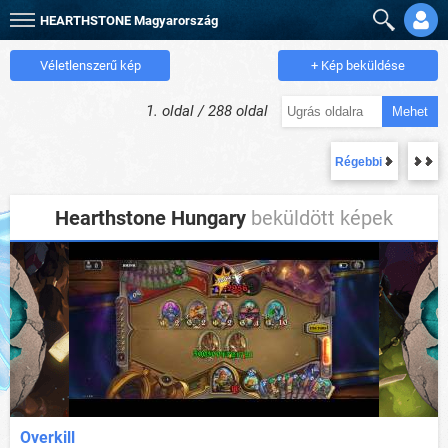
HEARTHSTONE
Magyarország
Véletlenszerű kép
+ Kép beküldése
1. oldal / 288 oldal
Mehet
Régebbi
Hearthstone Hungary
beküldött képek
Overkill