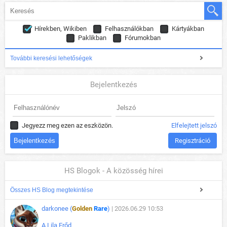
Hírekben, Wikiben
Felhasználókban
Kártyákban
Paklikban
Fórumokban
További keresési lehetőségek
Bejelentkezés
Jegyezz meg ezen az eszközön.
Elfelejtett jelszó
Regisztráció
HS Blogok - A közösség hírei
Összes HS Blog megtekintése
darkonee (
Golden
Rare
)
| 2026.06.29 10:53
A Lila Erőd