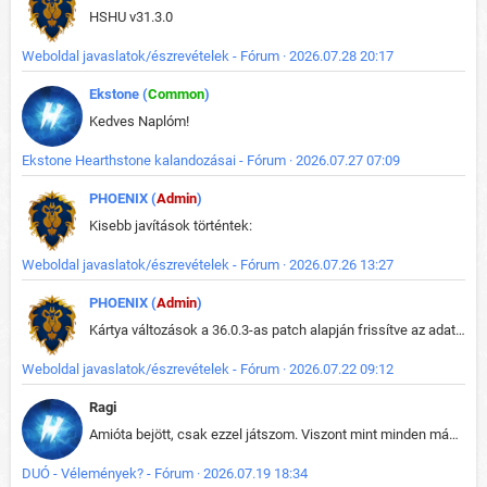
HSHU v31.3.0
Weboldal javaslatok/észrevételek - Fórum · 2026.07.28 20:17
Ekstone (
Common
)
Kedves Naplóm!
Ekstone Hearthstone kalandozásai - Fórum · 2026.07.27 07:09
PHOENIX (
Admin
)
Kisebb javítások történtek:
Weboldal javaslatok/észrevételek - Fórum · 2026.07.26 13:27
PHOENIX (
Admin
)
Kártya változások a 36.0.3-as patch alapján frissítve az adatbázisban (képek is cserélve).
Weboldal javaslatok/észrevételek - Fórum · 2026.07.22 09:12
Ragi
Amióta bejött, csak ezzel játszom. Viszont mint minden más - akár az alapjáték is, ez is baromira összetett lett. Néha már pár kör után is esélytelen az egész. Vagy irreállisan túltápol valaki, vagy lelép a partner, vagy csak hülye mint a segg. És amikor eljönne az én időm, na akkor jön el mindenki másé is. Engem jobban érdekelne, hogy ki milyen ratingen szokott játszani. Na ez lenne egy érdekes adat.
DUÓ - Vélemények? - Fórum · 2026.07.19 18:34