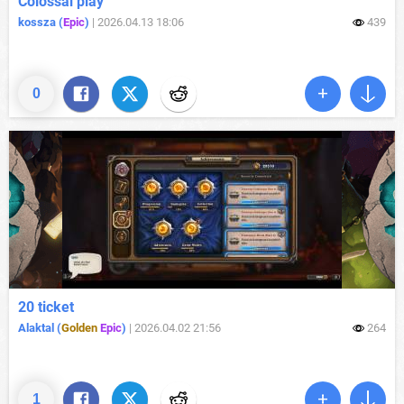
Colossal play
kossza (
Epic
)
|
2026.04.13 18:06
439
0
20 ticket
Alaktal (
Golden
Epic
)
|
2026.04.02 21:56
264
1