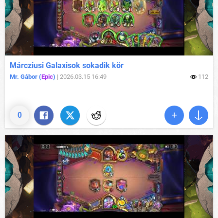
Márcziusi Galaxisok sokadik kör
Mr. Gábor (
Epic
)
|
2026.03.15 16:49
112
0