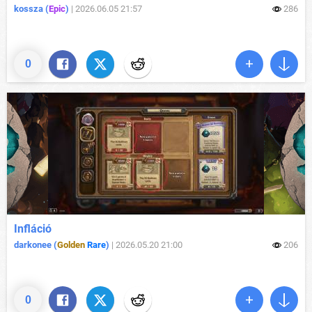
kossza (
Epic
)
|
2026.06.05 21:57
286
0
Infláció
darkonee (
Golden
Rare
)
|
2026.05.20 21:00
206
0