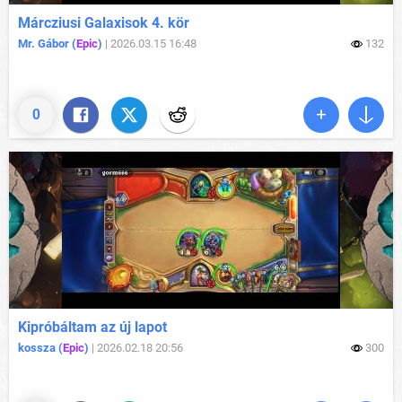
Márcziusi Galaxisok 4. kör
Mr. Gábor (
Epic
)
|
2026.03.15 16:48
132
0
Kipróbáltam az új lapot
kossza (
Epic
)
|
2026.02.18 20:56
300