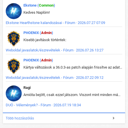
Ekstone (
Common
)
Kedves Naplóm!
Ekstone Hearthstone kalandozásai - Fórum · 2026.07.27 07:09
PHOENIX (
Admin
)
Kisebb javítások történtek:
Weboldal javaslatok/észrevételek - Fórum · 2026.07.26 13:27
PHOENIX (
Admin
)
Kártya változások a 36.0.3-as patch alapján frissítve az adatbázisban (képek is cserélve).
Weboldal javaslatok/észrevételek - Fórum · 2026.07.22 09:12
Ragi
Amióta bejött, csak ezzel játszom. Viszont mint minden más - akár az alapjáték is, ez is baromira összetett lett. Néha már pár kör után is esélytelen az egész. Vagy irreállisan túltápol valaki, vagy lelép a partner, vagy csak hülye mint a segg. És amikor eljönne az én időm, na akkor jön el mindenki másé is. Engem jobban érdekelne, hogy ki milyen ratingen szokott játszani. Na ez lenne egy érdekes adat.
DUÓ - Vélemények? - Fórum · 2026.07.19 18:34
Több hozzászólás