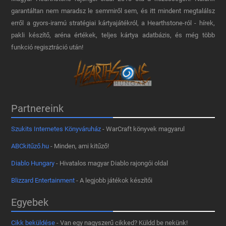
garantáltan nem maradsz le semmiről sem, és itt mindent megtalálsz
erről a gyors-iramú stratégiai kártyajátékról, a Hearthstone-ról - hírek,
pakli készítő, aréna értékek, teljes kártya adatbázis, és még több
funkció regisztráció után!
Partnereink
Szukits Internetes Könyváruház
- WarCraft könyvek magyarul
ABCkitűző.hu
- Minden, ami kitűző!
Diablo Hungary
- Hivatalos magyar Diablo rajongói oldal
Blizzard Entertainment
- A legjobb játékok készítői
Egyebek
Cikk beküldése
- Van egy nagyszerű cikked? Küldd be nekünk!