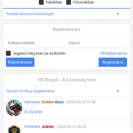
Paklikban
Fórumokban
További keresési lehetőségek
Bejelentkezés
Jegyezz meg ezen az eszközön.
Elfelejtett jelszó
Regisztráció
HS Blogok - A közösség hírei
Összes HS Blog megtekintése
darkonee (
Golden
Rare
)
| 2026.06.29 10:53
A Lila Erőd
PHOENIX (
Admin
)
| 2026.06.10 20:23