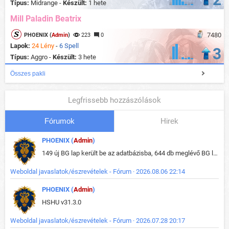
Típus:
Midrange -
Készült:
1 hete
Mill Paladin Beatrix
7480
PHOENIX (
Admin
)
223
0
Lapok:
24 Lény
-
6 Spell
3
Típus:
Aggro -
Készült:
3 hete
Összes pakli
Legfrissebb hozzászólások
Fórumok
Hirek
PHOENIX (
Admin
)
149 új BG lap került be az adatbázisba, 644 db meglévő BG lap módosult, bekerültek az új képek a megváltozott lapokhoz is.
Weboldal javaslatok/észrevételek - Fórum · 2026.08.06 22:14
PHOENIX (
Admin
)
HSHU v31.3.0
Weboldal javaslatok/észrevételek - Fórum · 2026.07.28 20:17