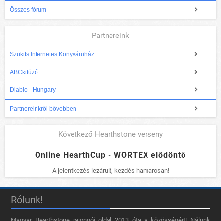
Összes fórum
Partnereink
Szukits Internetes Könyváruház
ABCkitüző
Diablo - Hungary
Partnereinkről bővebben
Következő Hearthstone verseny
Online HearthCup - WORTEX elődöntő
A jelentkezés lezárult, kezdés hamarosan!
Rólunk!
Magyar Hearthstone​ rajongói oldal 2013 óta a közösségért! Nálunk