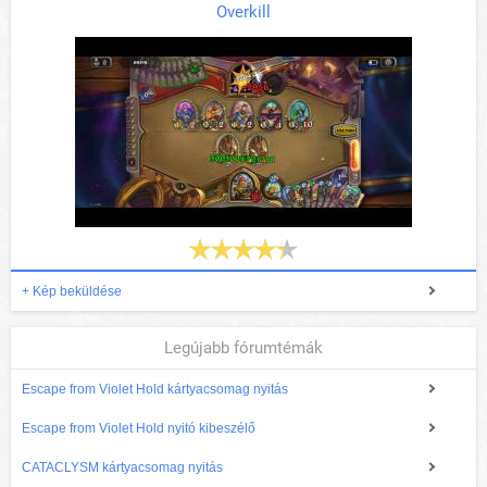
Overkill
+ Kép beküldése
Legújabb fórumtémák
Escape from Violet Hold kártyacsomag nyitás
Escape from Violet Hold nyitó kibeszélő
CATACLYSM kártyacsomag nyitás