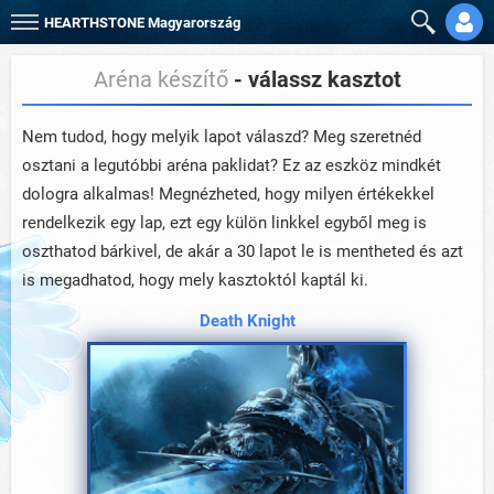
HEARTHSTONE
Magyarország
Aréna készítő
- válassz kasztot
Nem tudod, hogy melyik lapot válaszd? Meg szeretnéd
osztani a legutóbbi aréna paklidat? Ez az eszköz mindkét
dologra alkalmas! Megnézheted, hogy milyen értékekkel
rendelkezik egy lap, ezt egy külön linkkel egyből meg is
oszthatod bárkivel, de akár a 30 lapot le is mentheted és azt
is megadhatod, hogy mely kasztoktól kaptál ki.
Death Knight