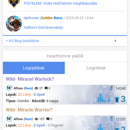
FIGYELEM: Violet Hold börtön meghibásodás
darkonee (
Golden
Rare
)
| 2025.09.23 13:44
Hallow's End (esemény)
+ HS Blog beküldése
Hearthstone paklik
Legújabbak
Legjobbak
Wild- Miracel Warlock?
14240
Alfons (
Rare
)
57
0
Lapok:
22 Lény
-
8 Spell
3
Típus:
Combo -
Készült:
6 napja
Wild- Miracle Warrior?
12320
Alfons (
Rare
)
107
0
Lapok:
22 Lény
-
6 Spell
-
2 Fegyver
2