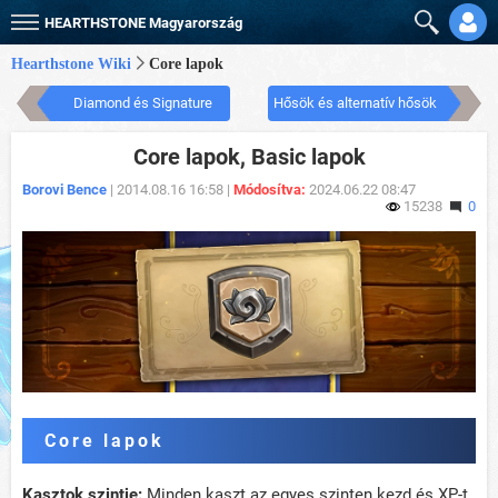
HEARTHSTONE
Magyarország
Hearthstone Wiki
Core lapok
Diamond és Signature
Hősök és alternatív hősök
Core lapok, Basic lapok
Borovi Bence
| 2014.08.16 16:58 |
Módosítva:
2024.06.22 08:47
15238
0
Core lapok
Kasztok szintje:
Minden kaszt az egyes szinten kezd és XP-t