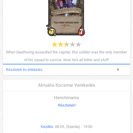
When Deathwing assaulted the capital, this soldier was the only member
of his squad to survive. Now he's all bitter and stuff.
Részletek és értékelés
Aktuális Kocsmai Verekedés
Henchmania
Részletek
!
Kezdés:
08.05. (Szerda) - 19:00