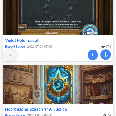
Violet Hold recept
Borovi Bence
| 2026.07.09 07:00
174
0
Hearthstone Szezon 149: Justice
Borovi Bence
| 2026.08.02 08:00
74