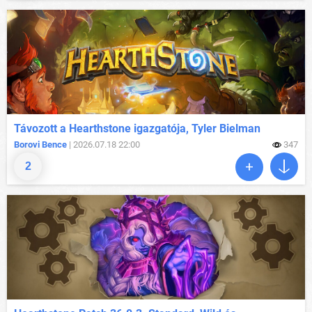
Távozott a Hearthstone igazgatója, Tyler Bielman
Borovi Bence
| 2026.07.18 22:00
347
2