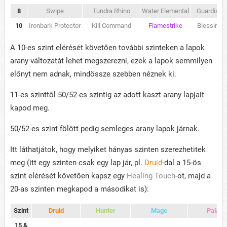
8
Swipe
Tundra Rhino
Water Elemental
Guardian o
10
Ironbark Protector
Kill Command
Flamestrike
Blessing o
A 10-es szint elérését követően további szinteken a lapok
arany változatát lehet megszerezni, ezek a lapok semmilyen
előnyt nem adnak, mindössze szebben néznek ki.
11-es szinttől 50/52-es szintig az adott kaszt arany lapjait
kapod meg.
50/52-es szint fölött pedig semleges arany lapok járnak.
Itt láthatjátok, hogy melyiket hányas szinten szerezhetitek
meg (itt egy szinten csak egy lap jár, pl.
Druid
-dal a 15-ös
szint elérését követően kapsz egy
Healing Touch
-ot, majd a
20-as szinten megkapod a másodikat is):
Szint
Druid
Hunter
Mage
Paladi
15 &