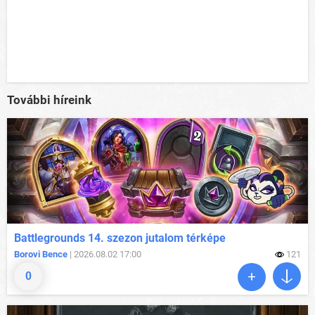
További híreink
Battlegrounds 14. szezon jutalom térképe
Borovi Bence
| 2026.08.02 17:00
121
0