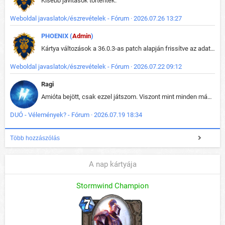
Kisebb javítások történtek:
Weboldal javaslatok/észrevételek - Fórum · 2026.07.26 13:27
PHOENIX (
Admin
)
Kártya változások a 36.0.3-as patch alapján frissítve az adatbázisban (képek is cserélve).
Weboldal javaslatok/észrevételek - Fórum · 2026.07.22 09:12
Ragi
Amióta bejött, csak ezzel játszom. Viszont mint minden más - akár az alapjáték is, ez is baromira összetett lett. Néha már pár kör után is esélytelen az egész. Vagy irreállisan túltápol valaki, vagy lelép a partner, vagy csak hülye mint a segg. És amikor eljönne az én időm, na akkor jön el mindenki másé is. Engem jobban érdekelne, hogy ki milyen ratingen szokott játszani. Na ez lenne egy érdekes adat.
DUÓ - Vélemények? - Fórum · 2026.07.19 18:34
Több hozzászólás
A nap kártyája
Stormwind Champion