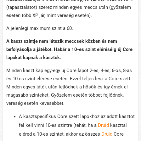
(tapasztalatot) szerez minden egyes meccs után (győzelem
esetén több XP jár, mint vereség esetén).
A jelenlegi maximum szint a 60.
A kaszt szintje nem látszik meccsek közben és nem
befolyásolja a játékot. Habár a 10-es szint eléréséig új Core
lapokat kapnak a kasztok.
Minden kaszt kap egy-egy új Core lapot 2-es, 4-es, 6-os, 8-as
és 10-es szint elérése esetén. Ezzel teljes lesz a Core szett.
Minden egyes játék után fejlődnek a hősök és így érnek el
magasabb szinteket. Győzelem esetén többet fejlődnek,
vereség esetén kevesebbet.
A kasztspecifikus Core szett lapokhoz az adott kasztot
fel kell vinni 10-es szintre (tehát, ha a
Druid
kaszttal
eléred a 10-es szintet, akkor az összes
Druid
Core