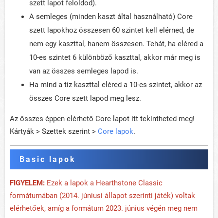
szett lapot feloldod).
A semleges (minden kaszt által használható) Core
szett lapokhoz összesen 60 szintet kell elérned, de
nem egy kaszttal, hanem összesen. Tehát, ha eléred a
10-es szintet 6 különböző kaszttal, akkor már meg is
van az összes semleges lapod is.
Ha mind a tíz kaszttal eléred a 10-es szintet, akkor az
összes Core szett lapod meg lesz.
Az összes éppen elérhető Core lapot itt tekintheted meg!
Kártyák > Szettek szerint >
Core lapok
.
Basic lapok
FIGYELEM:
Ezek a lapok a Hearthstone Classic
formátumában (2014. júniusi állapot szerinti játék) voltak
elérhetőek, amíg a formátum 2023. június végén meg nem