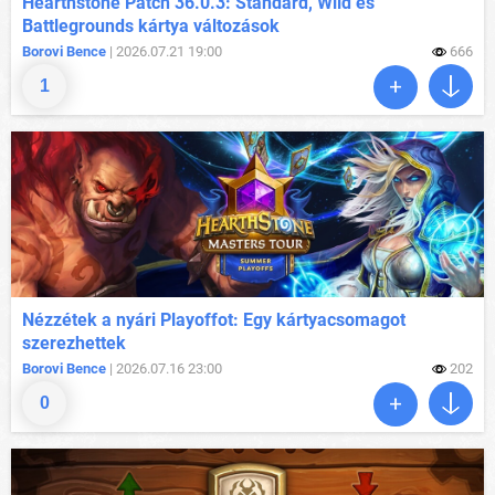
Hearthstone Patch 36.0.3: Standard, Wild és
Battlegrounds kártya változások
Borovi Bence
| 2026.07.21 19:00
666
1
Nézzétek a nyári Playoffot: Egy kártyacsomagot
szerezhettek
Borovi Bence
| 2026.07.16 23:00
202
0