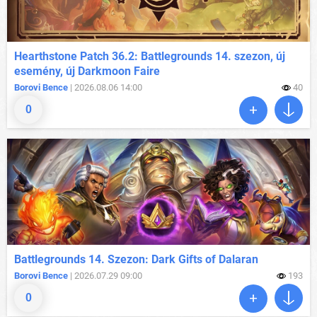
Hearthstone Patch 36.2: Battlegrounds 14. szezon, új
esemény, új Darkmoon Faire
Borovi Bence
| 2026.08.06 14:00
40
0
Battlegrounds 14. Szezon: Dark Gifts of Dalaran
Borovi Bence
| 2026.07.29 09:00
193
0