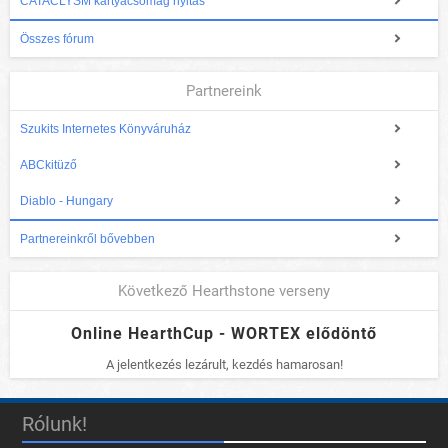
CATACLYSM kártyacsomag nyitás
Összes fórum
Partnereink
Szukits Internetes Könyváruház
ABCkitüző
Diablo - Hungary
Partnereinkről bővebben
Következő Hearthstone verseny
Online HearthCup - WORTEX elődöntő
A jelentkezés lezárult, kezdés hamarosan!
Rólunk!