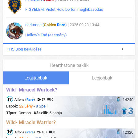
FIGYELEM: Violet Hold börtön meghibásodás
darkonee (
Golden
Rare
)
| 2025.09.23 13:44
Hallow's End (esemény)
+ HS Blog beküldése
Hearthstone paklik
Legújabbak
Legjobbak
Wild- Miracel Warlock?
14240
Alfons (
Rare
)
57
0
Lapok:
22 Lény
-
8 Spell
3
Típus:
Combo -
Készült:
5 napja
Wild- Miracle Warrior?
12320
Alfons (
Rare
)
107
0