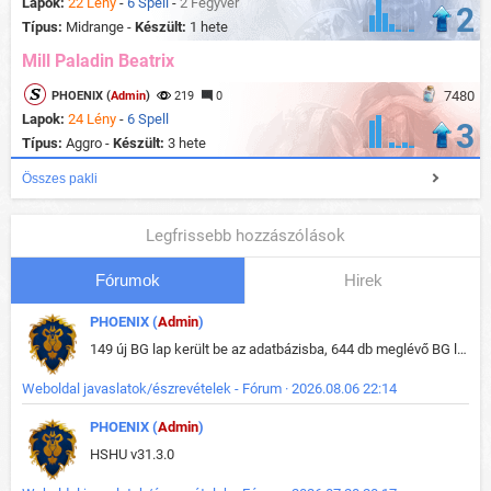
Lapok:
22 Lény
-
6 Spell
-
2 Fegyver
2
Típus:
Midrange -
Készült:
1 hete
Mill Paladin Beatrix
7480
PHOENIX (
Admin
)
219
0
Lapok:
24 Lény
-
6 Spell
3
Típus:
Aggro -
Készült:
3 hete
Összes pakli
Legfrissebb hozzászólások
Fórumok
Hirek
PHOENIX (
Admin
)
149 új BG lap került be az adatbázisba, 644 db meglévő BG lap módosult, bekerültek az új képek a megváltozott lapokhoz is.
Weboldal javaslatok/észrevételek - Fórum · 2026.08.06 22:14
PHOENIX (
Admin
)
HSHU v31.3.0