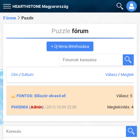
HEARTHSTONE
Magyarország
Fórum
Puzzle
Puzzle
fórum
+ Új téma létrehozása
Cím
/
Dátum
Válasz
/
Megtekint
FONTOS: Először olvasd el!
Válasz: 5
PHOENIX (
Admin
)
| 2015.10.09 22:00
Megtekintés: 4 54