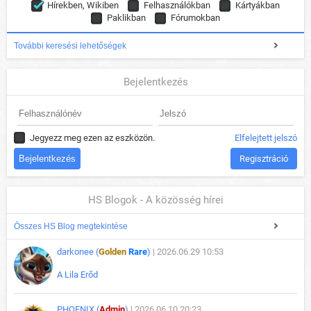
Hírekben, Wikiben
Felhasználókban
Kártyákban
Paklikban
Fórumokban
További keresési lehetőségek
Bejelentkezés
Jegyezz meg ezen az eszközön.
Elfelejtett jelszó
Regisztráció
HS Blogok - A közösség hírei
Összes HS Blog megtekintése
darkonee (
Golden
Rare
)
| 2026.06.29 10:53
A Lila Erőd
PHOENIX (
Admin
)
| 2026.06.10 20:23