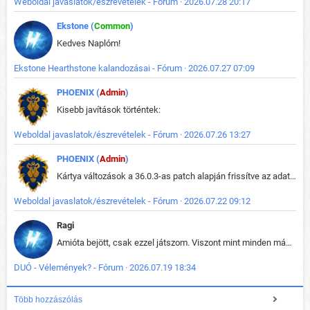
Weboldal javaslatok/észrevételek - Fórum · 2026.07.28 20:17
Ekstone (
Common
)
Kedves Naplóm!
Ekstone Hearthstone kalandozásai - Fórum · 2026.07.27 07:09
PHOENIX (
Admin
)
Kisebb javítások történtek:
Weboldal javaslatok/észrevételek - Fórum · 2026.07.26 13:27
PHOENIX (
Admin
)
Kártya változások a 36.0.3-as patch alapján frissítve az adatbázisban (képek is cserélve).
Weboldal javaslatok/észrevételek - Fórum · 2026.07.22 09:12
Ragi
Amióta bejött, csak ezzel játszom. Viszont mint minden más - akár az alapjáték is, ez is baromira összetett lett. Néha már pár kör után is esélytelen az egész. Vagy irreállisan túltápol valaki, vagy lelép a partner, vagy csak hülye mint a segg. És amikor eljönne az én időm, na akkor jön el mindenki másé is. Engem jobban érdekelne, hogy ki milyen ratingen szokott játszani. Na ez lenne egy érdekes adat.
DUÓ - Vélemények? - Fórum · 2026.07.19 18:34
Több hozzászólás