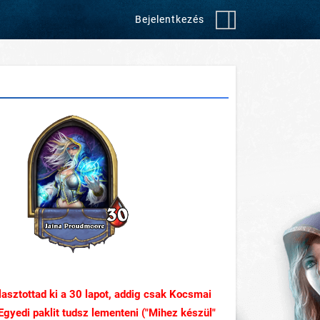
Bejelentkezés
asztottad ki a
30
lapot, addig csak Kocsmai
gyedi paklit tudsz lementeni ("Mihez készül"