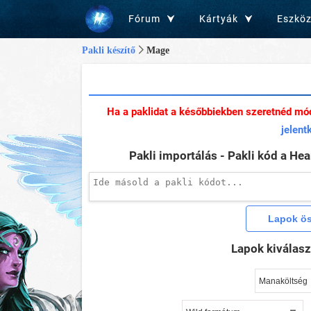
Fórum
Kártyák
Eszkö
Pakli készítő
Mage
Ha a paklidat a későbbiekben szeretnéd mó
jelent
Pakli importálás - Pakli kód a He
Lapok kiválas