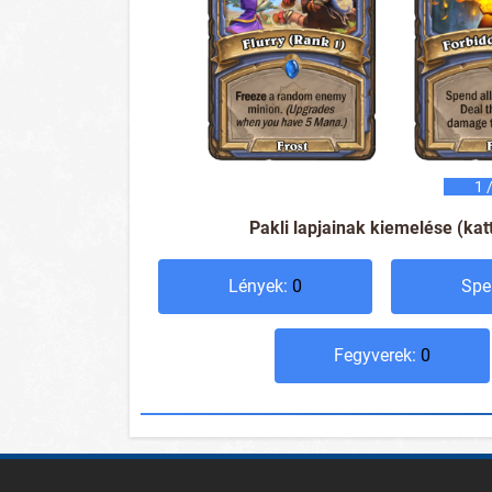
1
/
Pakli lapjainak kiemelése (kat
Lények:
0
Spe
Fegyverek:
0