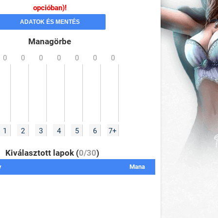
opcióban)!
Managörbe
1
2
3
4
5
6
7+
Kiválasztott lapok (
0/30
)
v
Mana