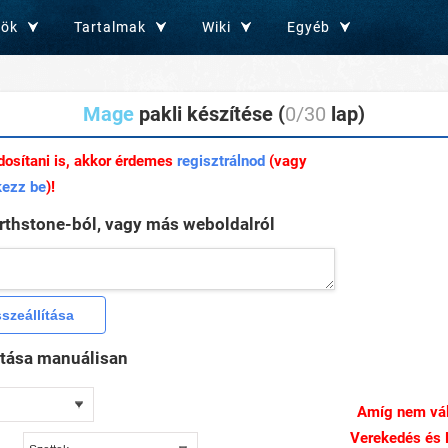
zök
Tartalmak
Wiki
Egyéb
Mage
pakli készítése (
0/30
lap)
dosítani is, akkor érdemes
regisztrálnod
(vagy
kezz be
)!
arthstone-ból, vagy más weboldalról
ztása manuálisan
Amíg nem vál
Verekedés és E