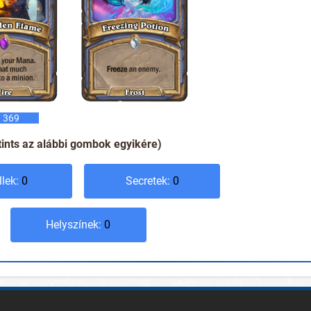
 369
tints az alábbi gombok egyikére)
llek:
0
Secretek:
0
Helyszínek:
0