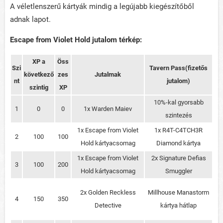
A véletlenszerű kártyák mindig a legújabb kiegészítőből
adnak lapot.
Escape from Violet Hold jutalom térkép:
XP a
Öss
Szi
Tavern Pass(fizetős
következő
zes
Jutalmak
nt
jutalom)
szintig
XP
10%-kal gyorsabb
1
0
0
1x Warden Maiev
szintezés
1x Escape from Violet
1x R4T-C4TCH3R
2
100
100
Hold kártyacsomag
Diamond kártya
1x Escape from Violet
2x Signature Defias
3
100
200
Hold kártyacsomag
Smuggler
2x Golden Reckless
Millhouse Manastorm
4
150
350
Detective
kártya hátlap