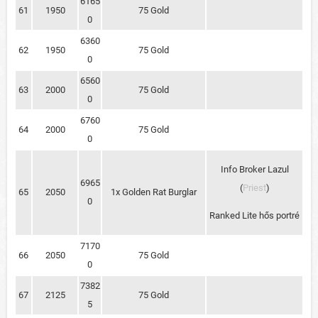
6165
61
1950
75 Gold
0
6360
62
1950
75 Gold
0
6560
63
2000
75 Gold
0
6760
64
2000
75 Gold
0
Info Broker Lazul
6965
(
Priest
)
65
2050
1x Golden Rat Burglar
0
Ranked Lite hős portré
7170
66
2050
75 Gold
0
7382
67
2125
75 Gold
5