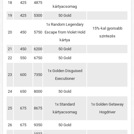
18
425
4875
kártyacsomag
19
425
5300
50 Gold
1x Random Legendary
15%-kal gyorsabb
20
450
5750
Escape from Violet Hold
szintezés
kártya
21
450
6200
50 Gold
22
550
6750
50 Gold
1x Golden Disguised
23
600
7350
Executioner
24
650
8000
50 Gold
1x Standard
1x Golden Getaway
25
675
8675
kártyacsomag
Hogdriver
26
675
9350
50 Gold
1022