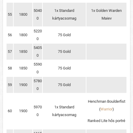
5040
1x Standard
1x Golden Warden
55
1800
0
kártyacsomag
Maiev
5220
56
1800
75 Gold
0
5405
57
1850
75 Gold
0
5590
58
1850
75 Gold
0
5780
59
1900
75 Gold
0
Henchman Boulderfist
5970
1x Standard
(
Warrior
)
60
1900
0
kártyacsomag
Ranked Lite hős portré