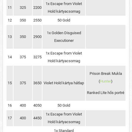
1x Escape from Violet
11
325
2200
Hold kártyacsomag
12
350
2550
50 Gold
1x Golden Disguised
13
350
2900
Executioner
1x Escape from Violet
14
375
3275
Hold kártyacsomag
Prison Break Mukla
(
Hunter
)
15
375
3650
Violet Hold kártya hátlap
Ranked Lite hős portré
16
400
4050
50 Gold
1x Escape from Violet
17
400
4450
Hold kártyacsomag
1x Standard