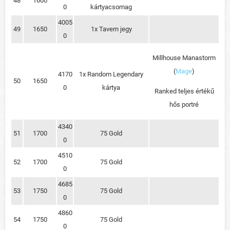
48
1600
0
kártyacsomag
4005
49
1650
1x Tavern jegy
0
Millhouse Manastorm
(
Mage
)
4170
1x Random Legendary
50
1650
0
kártya
Ranked teljes értékű
hős portré
4340
51
1700
75 Gold
0
4510
52
1700
75 Gold
0
4685
53
1750
75 Gold
0
4860
54
1750
75 Gold
0