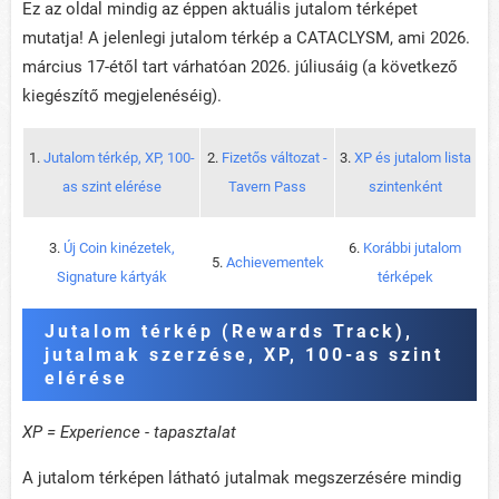
Ez az oldal mindig az éppen aktuális jutalom térképet
mutatja! A jelenlegi jutalom térkép a CATACLYSM, ami 2026.
március 17-étől tart várhatóan 2026. júliusáig (a következő
kiegészítő megjelenéséig).
1.
Jutalom térkép, XP, 100-
2.
Fizetős változat -
3.
XP és jutalom lista
as szint elérése
Tavern Pass
szintenként
3.
Új Coin kinézetek,
6.
Korábbi jutalom
5.
Achievementek
Signature kártyák
térképek
Jutalom térkép (Rewards Track),
jutalmak szerzése, XP, 100-as szint
elérése
XP = Experience - tapasztalat
A jutalom térképen látható jutalmak megszerzésére mindig