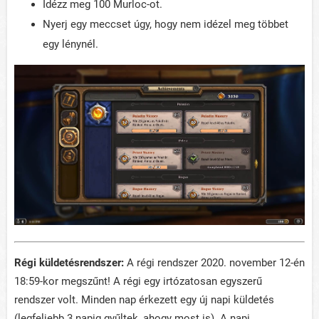
Idézz meg 100 Murloc-ot.
Nyerj egy meccset úgy, hogy nem idézel meg többet
egy lénynél.
Régi küldetésrendszer:
A régi rendszer 2020. november 12-én
18:59-kor megszűnt! A régi egy irtózatosan egyszerű
rendszer volt. Minden nap érkezett egy új napi küldetés
(legfeljebb 3 napig gyűltek, ahogy most is). A napi