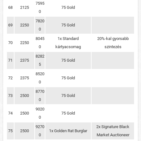
7595
68
2125
75 Gold
0
7820
69
2250
75 Gold
0
8045
1x Standard
20%-kal gyorsabb
70
2250
0
kártyacsomag
szintezés
8282
71
2375
75 Gold
5
8520
72
2375
75 Gold
0
8770
73
2500
75 Gold
0
9020
74
2500
75 Gold
0
9270
2x Signature Black
75
2500
1x Golden Rat Burglar
0
Market Auctioneer