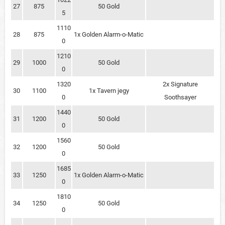
27
875
50 Gold
5
1110
28
875
1x Golden Alarm-o-Matic
0
1210
29
1000
50 Gold
0
1320
2x Signature
30
1100
1x Tavern jegy
0
Soothsayer
1440
31
1200
50 Gold
0
1560
32
1200
50 Gold
0
1685
33
1250
1x Golden Alarm-o-Matic
0
1810
34
1250
50 Gold
0