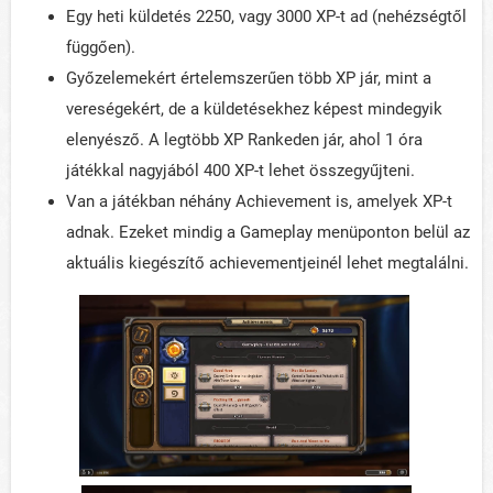
Egy heti küldetés 2250, vagy 3000 XP-t ad (nehézségtől
függően).
Győzelemekért értelemszerűen több XP jár, mint a
vereségekért, de a küldetésekhez képest mindegyik
elenyésző. A legtöbb XP Rankeden jár, ahol 1 óra
játékkal nagyjából 400 XP-t lehet összegyűjteni.
Van a játékban néhány Achievement is, amelyek XP-t
adnak. Ezeket mindig a Gameplay menüponton belül az
aktuális kiegészítő achievementjeinél lehet megtalálni.