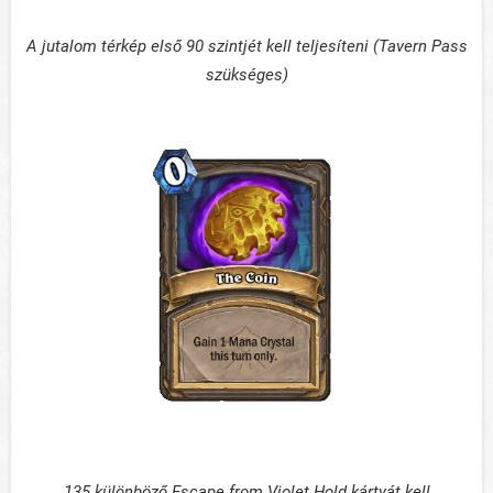
A jutalom térkép első 90 szintjét kell teljesíteni (Tavern Pass
szükséges)
135 különböző Escape from Violet Hold kártyát kell