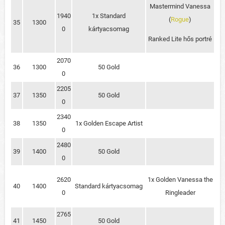
Mastermind Vanessa
1940
1x Standard
(
Rogue
)
35
1300
0
kártyacsomag
Ranked Lite hős portré
2070
36
1300
50 Gold
0
2205
37
1350
50 Gold
0
2340
38
1350
1x Golden Escape Artist
0
2480
39
1400
50 Gold
0
2620
1x Golden Vanessa the
40
1400
Standard kártyacsomag
0
Ringleader
2765
41
1450
50 Gold