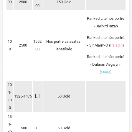
99
2500
150 Gold
00
Ranked Lite hős portré
- Jailbird Inzah
Ranked Lite hős portré
10
1552
Hős portré választási
2500
- Sir Alarm-O (
Paladin
)
0
00
lehetőség
Ranked Lite hős portré
- Dalaran Aegwynn
(
Mage
)
10
1-
1325-1475
[…]
50 Gold
13
0
13
1-
1500
0
50 Gold
40