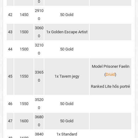
0
2910
42
1450
50 Gold
0
3060
43
1500
1x Golden Escape Artist
0
3210
44
1500
50 Gold
0
Model Prisoner Faelin
3365
(
Druid
)
45
1550
1x Tavern jegy
0
Ranked Lite hős portré
3520
46
1550
50 Gold
0
3680
47
1600
50 Gold
0
3840
1x Standard