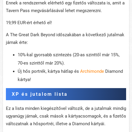
Ennek a rendszernek elérhető egy fizetős változata is, amit a
Tavern Pass megvásárlásával lehet megszerezni.
19,99 EUR-ért érhető el!
A The Great Dark Beyond időszakában a következő jutalmak
járnak érte:
10%-kal gyorsabb szintezés (20-as szinttől már 15%,
70-es szinttől már 20%).
Új hős portrék, kártya hátlap és
Archimonde
Diamond
kártya!
XP és jutalom lista
Ez a lista minden kiegészítővel változik, de a jutalmak mindig
ugyanúgy járnak, csak mások a kártyacsomagok, és a fizetős
változatnak a hősportréi, illetve a Diamond kártyái.