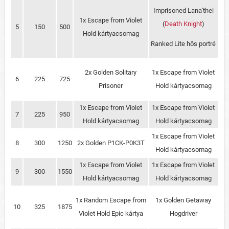
Imprisoned Lana'thel
1x Escape from Violet
(
Death Knight
)
5
150
500
Hold kártyacsomag
Ranked Lite hős portré
2x Golden Solitary
1x Escape from Violet
6
225
725
Prisoner
Hold kártyacsomag
1x Escape from Violet
1x Escape from Violet
7
225
950
Hold kártyacsomag
Hold kártyacsomag
1x Escape from Violet
8
300
1250
2x Golden P1CK-P0K3T
Hold kártyacsomag
1x Escape from Violet
1x Escape from Violet
9
300
1550
Hold kártyacsomag
Hold kártyacsomag
1x Random Escape from
1x Golden Getaway
10
325
1875
Violet Hold Epic kártya
Hogdriver