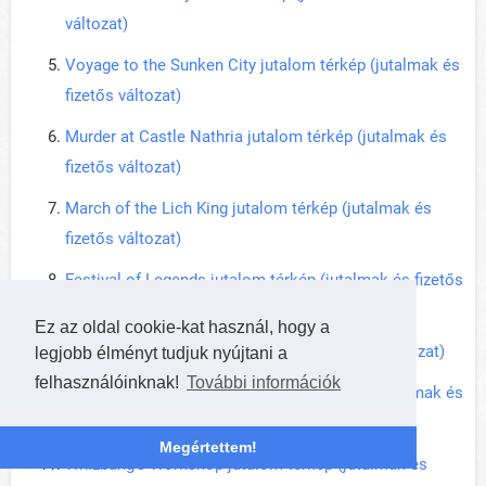
változat)
Voyage to the Sunken City jutalom térkép (jutalmak és
fizetős változat)
Murder at Castle Nathria jutalom térkép (jutalmak és
fizetős változat)
March of the Lich King jutalom térkép (jutalmak és
fizetős változat)
Festival of Legends jutalom térkép (jutalmak és fizetős
változat)
Ez az oldal cookie-kat használ, hogy a
TITANS jutalom térkép (jutalmak és fizetős változat)
legjobb élményt tudjuk nyújtani a
felhasználóinknak!
További információk
Showdown in the Badlands jutalom térkép (jutalmak és
fizetős változat)
Megértettem!
Whizbang's Workshop jutalom térkép (jutalmak és