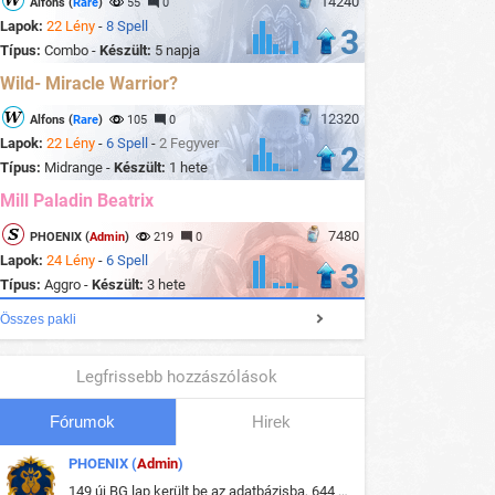
14240
Alfons (
Rare
)
55
0
Lapok:
22 Lény
-
8 Spell
3
Típus:
Combo -
Készült:
5 napja
Wild- Miracle Warrior?
12320
Alfons (
Rare
)
105
0
Lapok:
22 Lény
-
6 Spell
-
2 Fegyver
2
Típus:
Midrange -
Készült:
1 hete
Mill Paladin Beatrix
7480
PHOENIX (
Admin
)
219
0
Lapok:
24 Lény
-
6 Spell
3
Típus:
Aggro -
Készült:
3 hete
Összes pakli
Legfrissebb hozzászólások
Fórumok
Hirek
PHOENIX (
Admin
)
149 új BG lap került be az adatbázisba, 644 db meglévő BG lap módosult, bekerültek az új képek a megváltozott lapokhoz is.