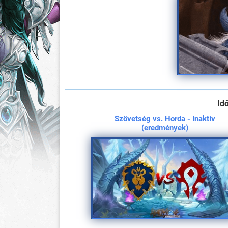
Id
Szövetség vs. Horda - Inaktív
(eredmények)