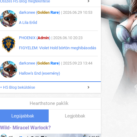
Összes HS Blog megtekintése
darkonee (
Golden
Rare
)
| 2026.06.29 10:53
A Lila Erőd
PHOENIX (
Admin
)
| 2026.06.10 20:23
FIGYELEM: Violet Hold börtön meghibásodás
darkonee (
Golden
Rare
)
| 2025.09.23 13:44
Hallow's End (esemény)
+ HS Blog beküldése
Hearthstone paklik
Legújabbak
Legjobbak
Wild- Miracel Warlock?