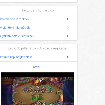
Hasznos információk
Információk kezdőknek
Violet Hold információk
Gyakran Ismételt Kérdések
Legjobb pillanatok - A közösség képei
Összes kép megtekintése
Overkill