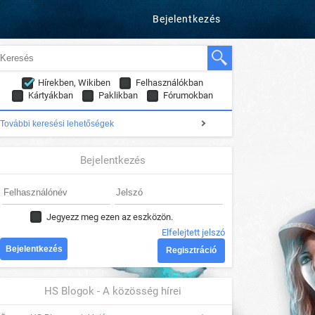
Bejelentkezés
Hírekben, Wikiben
Felhasználókban
Kártyákban
Paklikban
Fórumokban
További keresési lehetőségek
Bejelentkezés
Jegyezz meg ezen az eszközön.
Elfelejtett jelszó
Regisztráció
HS Blogok - A közösség hírei