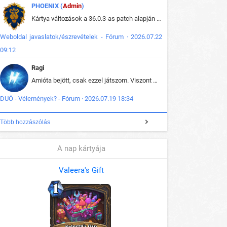
PHOENIX (
Admin
)
Kártya változások a 36.0.3-as patch alapján frissítve az adatbázisban (képek is cserélve).
Weboldal javaslatok/észrevételek - Fórum · 2026.07.22
09:12
Ragi
Amióta bejött, csak ezzel játszom. Viszont mint minden más - akár az alapjáték is, ez is baromira összetett lett. Néha már pár kör után is esélytelen az egész. Vagy irreállisan túltápol valaki, vagy lelép a partner, vagy csak hülye mint a segg. És amikor eljönne az én időm, na akkor jön el mindenki másé is. Engem jobban érdekelne, hogy ki milyen ratingen szokott játszani. Na ez lenne egy érdekes adat.
DUÓ - Vélemények? - Fórum · 2026.07.19 18:34
Több hozzászólás
A nap kártyája
Valeera's Gift