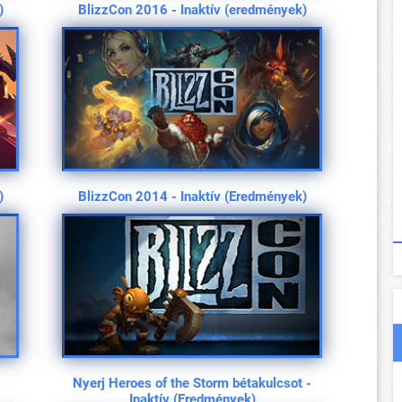
)
BlizzCon 2016 - Inaktív (eredmények)
)
BlizzCon 2014 - Inaktív (Eredmények)
Nyerj Heroes of the Storm bétakulcsot -
Inaktív (Eredmények)