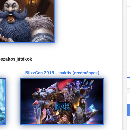
őszakos játékok
BlizzCon 2019 - Inaktív (eredmények)