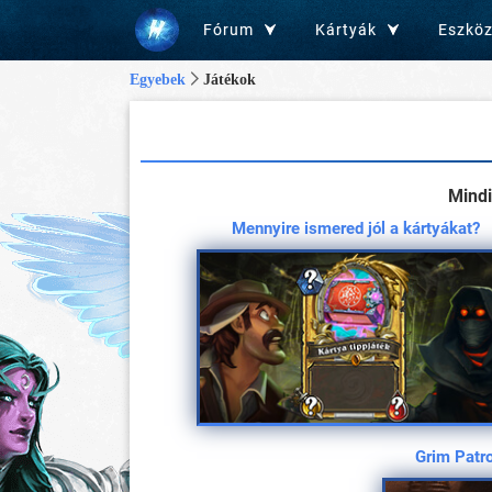
Fórum
Kártyák
Eszkö
Egyebek
Játékok
Mindi
Mennyire ismered jól a kártyákat?
Grim Patro