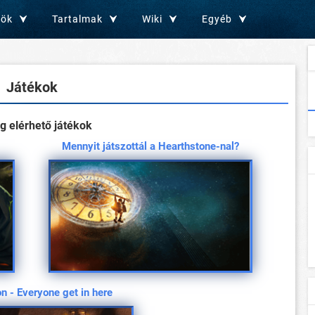
zök
Tartalmak
Wiki
Egyéb
Játékok
g elérhető játékok
Mennyit játszottál a Hearthstone-nal?
n - Everyone get in here