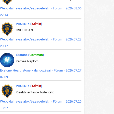
Weboldal javaslatok/észrevételek - Fórum · 2026.08.06
22:14
PHOENIX (
Admin
)
HSHU v31.3.0
Weboldal javaslatok/észrevételek - Fórum · 2026.07.28
20:17
Ekstone (
Common
)
Kedves Naplóm!
Ekstone Hearthstone kalandozásai - Fórum · 2026.07.27
07:09
PHOENIX (
Admin
)
Kisebb javítások történtek:
Weboldal javaslatok/észrevételek - Fórum · 2026.07.26
13:27