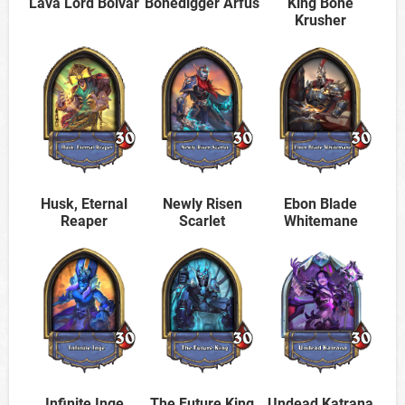
Lava Lord Bolvar
Bonedigger Arfus
King Bone
Krusher
Husk, Eternal
Newly Risen
Ebon Blade
Reaper
Scarlet
Whitemane
Infinite Inge
The Future King
Undead Katrana