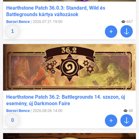
Hearthstone Patch 36.0.3: Standard, Wild és
Battlegrounds kártya változások
Borovi Bence
| 2026.07.21 19:00
667
1
Hearthstone Patch 36.2: Battlegrounds 14. szezon, új
esemény, új Darkmoon Faire
Borovi Bence
| 2026.08.06 14:00
48
0