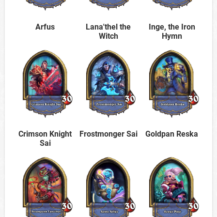
Arfus
Lana'thel the
Inge, the Iron
Witch
Hymn
Crimson Knight
Frostmonger Sai
Goldpan Reska
Sai