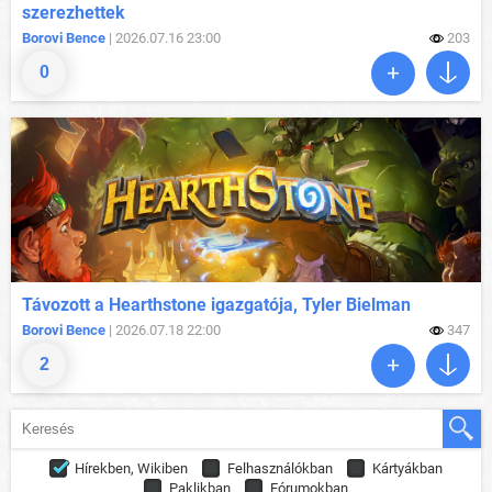
szerezhettek
Borovi Bence
| 2026.07.16 23:00
203
0
Távozott a Hearthstone igazgatója, Tyler Bielman
Borovi Bence
| 2026.07.18 22:00
347
2
Hírekben, Wikiben
Felhasználókban
Kártyákban
Paklikban
Fórumokban