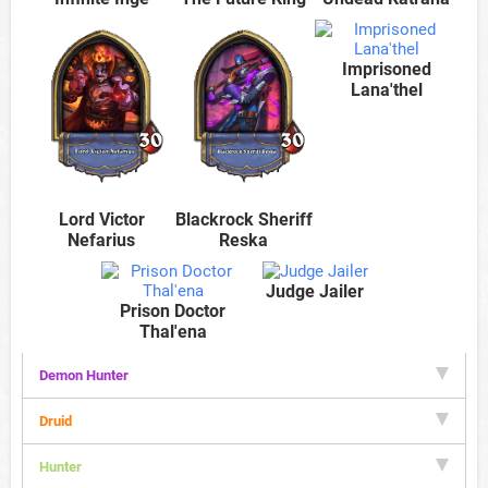
Imprisoned
Lana'thel
Lord Victor
Blackrock Sheriff
Nefarius
Reska
Judge Jailer
Prison Doctor
Thal'ena
Demon Hunter
Druid
Hunter