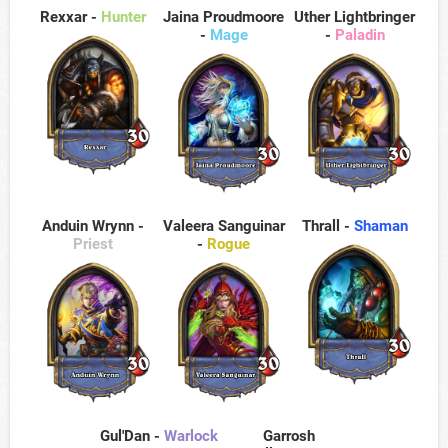
Rexxar -
Hunter
Jaina Proudmoore
Uther Lightbringer
-
Mage
-
Paladin
Anduin Wrynn -
Valeera Sanguinar
Thrall -
Shaman
Priest
-
Rogue
Gul'Dan -
Warlock
Garrosh