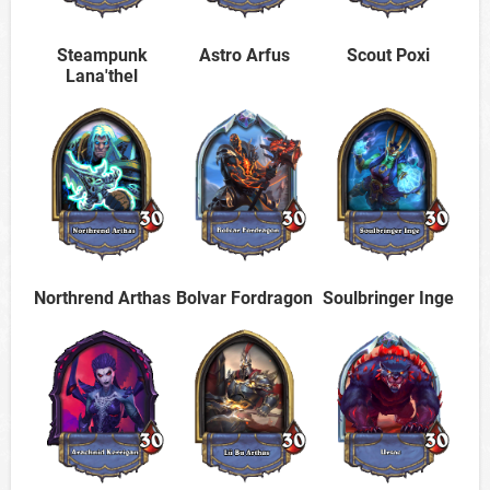
Steampunk
Astro Arfus
Scout Poxi
Lana'thel
Northrend Arthas
Bolvar Fordragon
Soulbringer Inge