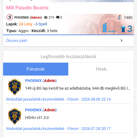
Mill Paladin Beatrix
7480
PHOENIX (
Admin
)
219
0
Lapok:
24 Lény
-
6 Spell
3
Típus:
Aggro -
Készült:
3 hete
Összes pakli
Legfrissebb hozzászólások
Fórumok
Hirek
PHOENIX (
Admin
)
149 új BG lap került be az adatbázisba, 644 db meglévő BG lap módosult, bekerültek az új képek a megváltozott lapokhoz is.
Weboldal javaslatok/észrevételek - Fórum · 2026.08.06 22:14
PHOENIX (
Admin
)
HSHU v31.3.0
Weboldal javaslatok/észrevételek - Fórum · 2026.07.28 20:17