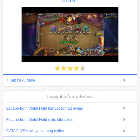
Overkill
+ Kép beküldése
Legújabb fórumtémák
Escape from Violet Hold kártyacsomag nyitás
Escape from Violet Hold nyitó kibeszélő
CATACLYSM kártyacsomag nyitás