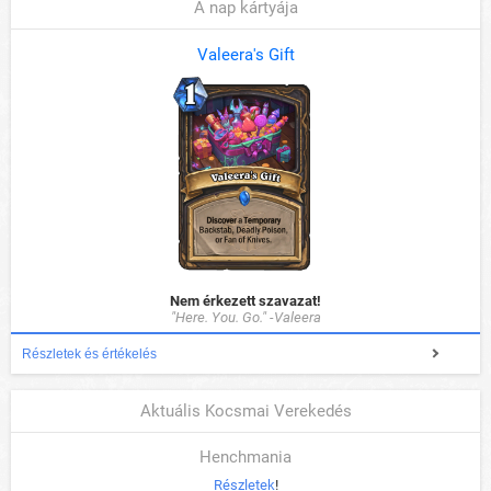
A nap kártyája
Valeera's Gift
Nem érkezett szavazat!
"Here. You. Go." -Valeera
Részletek és értékelés
Aktuális Kocsmai Verekedés
Henchmania
Részletek
!