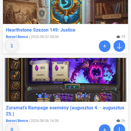
Hearthstone Szezon 149: Justice
Borovi Bence
| 2026.08.02 08:00
75
1
Zuramat's Rampage esemény (augusztus 4. - augusztus
25.)
Borovi Bence
| 2026.08.06 16:00
36
0