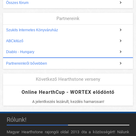
Összes fórum
Partnereink
Szukits Internetes Könyváruház
ABCkitüző
Diablo - Hungary
Partnereinkről bővebben
Következő Hearthstone verseny
Online HearthCup - WORTEX elődöntő
A jelentkezés lezárult, kezdés hamarosan!
Rólunk!
Magyar Hearthstone​ rajongói oldal 2013 óta a közösségért! Nálunk