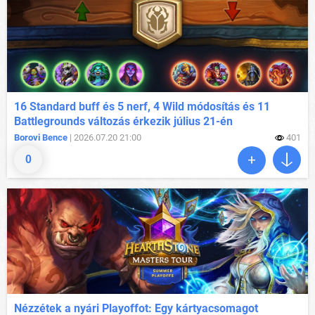
16 Standard buff és 5 nerf, 4 Wild módosítás és 11
Battlegrounds változás érkezik július 21-én
Borovi Bence
| 2026.07.20 21:00
401
0
Nézzétek a nyári Playoffot: Egy kártyacsomagot