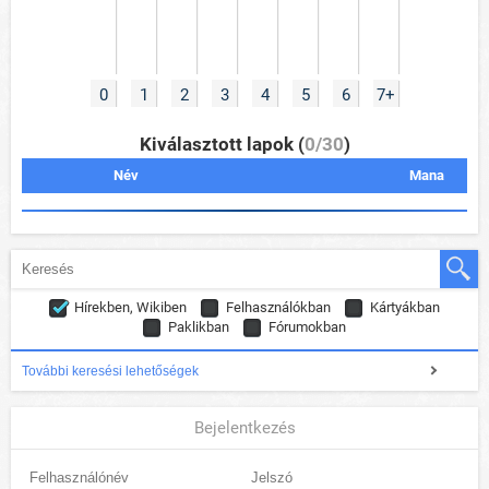
0
1
2
3
4
5
6
7+
Kiválasztott lapok (
0/30
)
Név
Mana
Hírekben, Wikiben
Felhasználókban
Kártyákban
Paklikban
Fórumokban
További keresési lehetőségek
Bejelentkezés