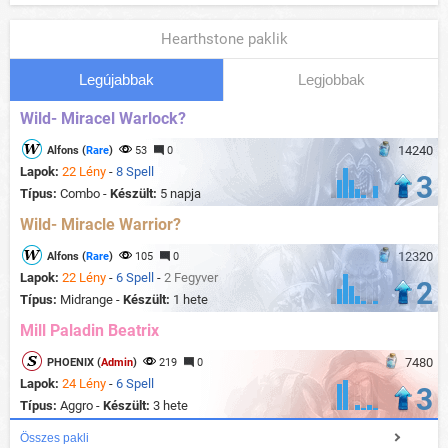
Hearthstone paklik
Legújabbak
Legjobbak
Wild- Miracel Warlock?
14240
Alfons (
Rare
)
53
0
Lapok:
22 Lény
-
8 Spell
3
Típus:
Combo -
Készült:
5 napja
Wild- Miracle Warrior?
12320
Alfons (
Rare
)
105
0
Lapok:
22 Lény
-
6 Spell
-
2 Fegyver
2
Típus:
Midrange -
Készült:
1 hete
Mill Paladin Beatrix
7480
PHOENIX (
Admin
)
219
0
Lapok:
24 Lény
-
6 Spell
3
Típus:
Aggro -
Készült:
3 hete
Összes pakli