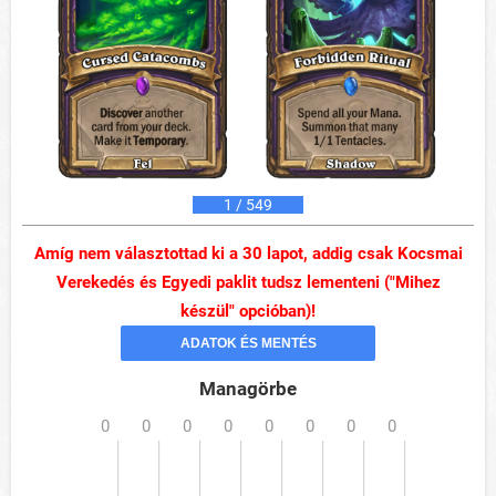
1
/ 549
Amíg nem választottad ki a
30
lapot, addig csak Kocsmai
Verekedés és Egyedi paklit tudsz lementeni ("Mihez
készül" opcióban)!
Managörbe