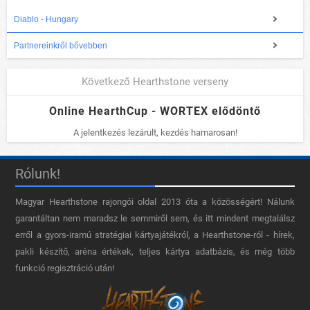
Diablo - Hungary
Partnereinkről bővebben
Következő Hearthstone verseny
Online HearthCup - WORTEX elődöntő
A jelentkezés lezárult, kezdés hamarosan!
Rólunk!
Magyar Hearthstone​ rajongói oldal 2013 óta a közösségért! Nálunk
garantáltan nem maradsz le semmiről sem, és itt mindent megtalálsz
erről a gyors-iramú stratégiai kártyajátékról, a Hearthstone-ról - hírek,
pakli készítő, aréna értékek, teljes kártya adatbázis, és még több
funkció regisztráció után!