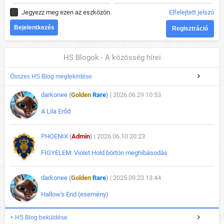
Jegyezz meg ezen az eszközön.
Elfelejtett jelszó
Regisztráció
HS Blogok - A közösség hírei
Összes HS Blog megtekintése
darkonee (
Golden
Rare
)
| 2026.06.29 10:53
A Lila Erőd
PHOENIX (
Admin
)
| 2026.06.10 20:23
FIGYELEM: Violet Hold börtön meghibásodás
darkonee (
Golden
Rare
)
| 2025.09.23 13:44
Hallow's End (esemény)
+ HS Blog beküldése