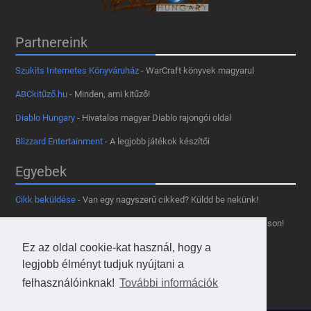
Partnereink
Szukits Internetes Könyváruház
- WarCraft könyvek magyarul
ABCkitűző.hu
- Minden, ami kitűző!
Diablo Hungary
- Hivatalos magyar Diablo rajongói oldal
Blizzard Entertainment
- A legjobb játékok készítői
Egyebek
Cikk beküldése
- Van egy nagyszerű cikked? Küldd be nekünk!
Támogass minket
- Tetszik az oldal? Segíts, hogy fennmaradhasson!
Kapcsolat, médiaajánlat
- Lépj velünk kapcsolatba!
Ez az oldal cookie-kat használ, hogy a
legjobb élményt tudjuk nyújtani a
Használd a tooltipünket
- A saját oldaladon is!
felhasználóinknak!
További információk
Adatvédelmi szabályzat
- A felhasználókért!