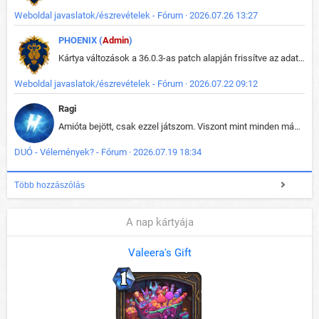
Weboldal javaslatok/észrevételek - Fórum · 2026.07.26 13:27
PHOENIX (
Admin
)
Kártya változások a 36.0.3-as patch alapján frissítve az adatbázisban (képek is cserélve).
Weboldal javaslatok/észrevételek - Fórum · 2026.07.22 09:12
Ragi
Amióta bejött, csak ezzel játszom. Viszont mint minden más - akár az alapjáték is, ez is baromira összetett lett. Néha már pár kör után is esélytelen az egész. Vagy irreállisan túltápol valaki, vagy lelép a partner, vagy csak hülye mint a segg. És amikor eljönne az én időm, na akkor jön el mindenki másé is. Engem jobban érdekelne, hogy ki milyen ratingen szokott játszani. Na ez lenne egy érdekes adat.
DUÓ - Vélemények? - Fórum · 2026.07.19 18:34
Több hozzászólás
A nap kártyája
Valeera's Gift