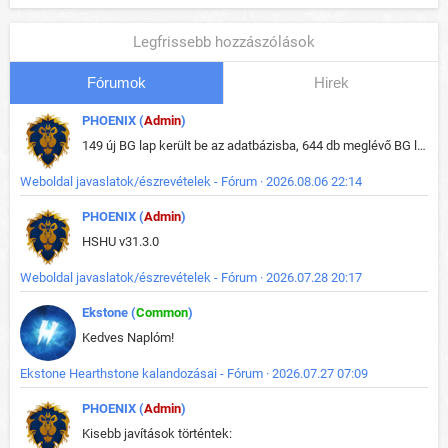
Legfrissebb hozzászólások
Fórumok
Hirek
PHOENIX (
Admin
)
149 új BG lap került be az adatbázisba, 644 db meglévő BG lap módosult, bekerültek az új képek a megváltozott lapokhoz is.
Weboldal javaslatok/észrevételek - Fórum · 2026.08.06 22:14
PHOENIX (
Admin
)
HSHU v31.3.0
Weboldal javaslatok/észrevételek - Fórum · 2026.07.28 20:17
Ekstone (
Common
)
Kedves Naplóm!
Ekstone Hearthstone kalandozásai - Fórum · 2026.07.27 07:09
PHOENIX (
Admin
)
Kisebb javítások történtek: