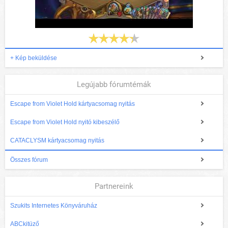
+ Kép beküldése
Legújabb fórumtémák
Escape from Violet Hold kártyacsomag nyitás
Escape from Violet Hold nyitó kibeszélő
CATACLYSM kártyacsomag nyitás
Összes fórum
Partnereink
Szukits Internetes Könyváruház
ABCkitüző