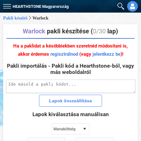
HEARTHSTONE
Magyarország
Pakli készítő
Warlock
Warlock
pakli készítése (
0/30
lap)
Ha a paklidat a későbbiekben szeretnéd módosítani is,
akkor érdemes
regisztrálnod
(vagy
jelentkezz be
)!
Pakli importálás - Pakli kód a Hearthstone-ból, vagy
más weboldalról
Lapok kiválasztása manuálisan