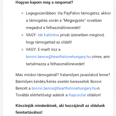
Hogyan kapom meg a rangomat?
Legegyszerűbben: Ha PayPalon támogatsz, akkor
a támogatás során a "Megjegyzés" rovatban
megadod a felhasználónevedet!
VAGY:
Ide kattintva
privát üzenetben megírod,
hogy támogattad az oldalt!
VAGY: E-mailt írsz a
borovi.bence@hearthstonehungary.hu
címre, ami
tartalmazza a felhasználónevedet!
Más módon támogatnál? Valamilyen javaslatod lenne?
Bármilyen kérdés/kérés esetén keressétek Borovi
Bencét a
borovi.bence@hearthstonehungary.hu
-n.
További elérhetőségi adatok a
Kapcsolat
oldalon!
Köszönjük mindenkinek, aki hozzájárult az oldalunk
fenntartásához!