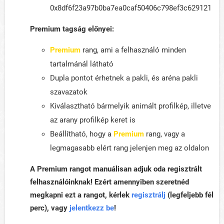
0x8df6f23a97b0ba7ea0caf50406c798ef3c629121
Premium tagság előnyei:
Premium
rang, ami a felhasználó minden
tartalmánál látható
Dupla pontot érhetnek a pakli, és aréna pakli
szavazatok
Kiválasztható bármelyik animált profilkép, illetve
az arany profilkép keret is
Beállítható, hogy a
Premium
rang, vagy a
legmagasabb elért rang jelenjen meg az oldalon
A Premium rangot manuálisan adjuk oda regisztrált
felhasználóinknak! Ezért amennyiben szeretnéd
megkapni ezt a rangot, kérlek
regisztrálj
(legfeljebb fél
perc), vagy
jelentkezz be
!