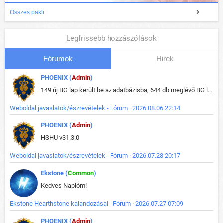
Összes pakli
Legfrissebb hozzászólások
Fórumok
Hirek
PHOENIX (
Admin
)
149 új BG lap került be az adatbázisba, 644 db meglévő BG lap módosult, bekerültek az új képek a megváltozott lapokhoz is.
Weboldal javaslatok/észrevételek - Fórum · 2026.08.06 22:14
PHOENIX (
Admin
)
HSHU v31.3.0
Weboldal javaslatok/észrevételek - Fórum · 2026.07.28 20:17
Ekstone (
Common
)
Kedves Naplóm!
Ekstone Hearthstone kalandozásai - Fórum · 2026.07.27 07:09
PHOENIX (
Admin
)