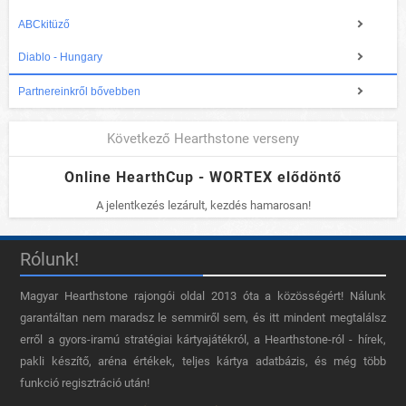
ABCkitüző
Diablo - Hungary
Partnereinkről bővebben
Következő Hearthstone verseny
Online HearthCup - WORTEX elődöntő
A jelentkezés lezárult, kezdés hamarosan!
Rólunk!
Magyar Hearthstone​ rajongói oldal 2013 óta a közösségért! Nálunk
garantáltan nem maradsz le semmiről sem, és itt mindent megtalálsz
erről a gyors-iramú stratégiai kártyajátékról, a Hearthstone-ról - hírek,
pakli készítő, aréna értékek, teljes kártya adatbázis, és még több
funkció regisztráció után!