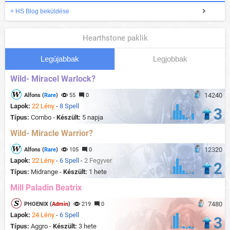
+ HS Blog beküldése
Hearthstone paklik
Legújabbak
Legjobbak
Wild- Miracel Warlock?
14240
Alfons (
Rare
)
55
0
Lapok:
22 Lény
-
8 Spell
3
Típus:
Combo -
Készült:
5 napja
Wild- Miracle Warrior?
12320
Alfons (
Rare
)
105
0
Lapok:
22 Lény
-
6 Spell
-
2 Fegyver
2
Típus:
Midrange -
Készült:
1 hete
Mill Paladin Beatrix
7480
PHOENIX (
Admin
)
219
0
Lapok:
24 Lény
-
6 Spell
3
Típus:
Aggro -
Készült:
3 hete