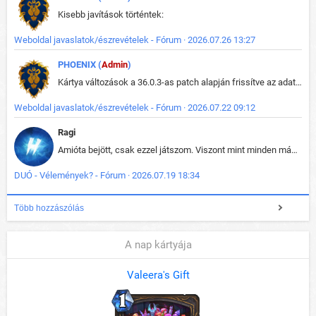
Kisebb javítások történtek:
Weboldal javaslatok/észrevételek - Fórum · 2026.07.26 13:27
PHOENIX (
Admin
)
Kártya változások a 36.0.3-as patch alapján frissítve az adatbázisban (képek is cserélve).
Weboldal javaslatok/észrevételek - Fórum · 2026.07.22 09:12
Ragi
Amióta bejött, csak ezzel játszom. Viszont mint minden más - akár az alapjáték is, ez is baromira összetett lett. Néha már pár kör után is esélytelen az egész. Vagy irreállisan túltápol valaki, vagy lelép a partner, vagy csak hülye mint a segg. És amikor eljönne az én időm, na akkor jön el mindenki másé is. Engem jobban érdekelne, hogy ki milyen ratingen szokott játszani. Na ez lenne egy érdekes adat.
DUÓ - Vélemények? - Fórum · 2026.07.19 18:34
Több hozzászólás
A nap kártyája
Valeera's Gift