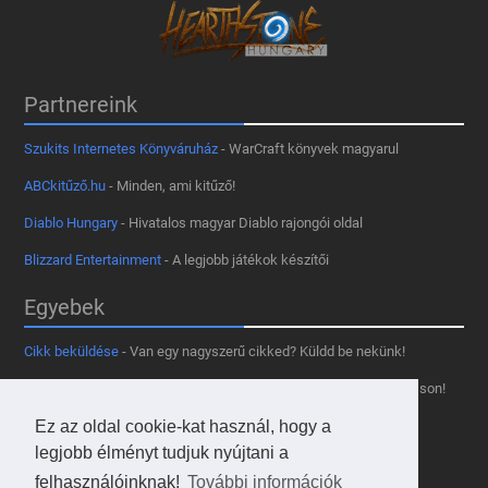
Partnereink
Szukits Internetes Könyváruház
- WarCraft könyvek magyarul
ABCkitűző.hu
- Minden, ami kitűző!
Diablo Hungary
- Hivatalos magyar Diablo rajongói oldal
Blizzard Entertainment
- A legjobb játékok készítői
Egyebek
Cikk beküldése
- Van egy nagyszerű cikked? Küldd be nekünk!
Támogass minket
- Tetszik az oldal? Segíts, hogy fennmaradhasson!
Ez az oldal cookie-kat használ, hogy a
Kapcsolat, médiaajánlat
- Lépj velünk kapcsolatba!
legjobb élményt tudjuk nyújtani a
Használd a tooltipünket
- A saját oldaladon is!
felhasználóinknak!
További információk