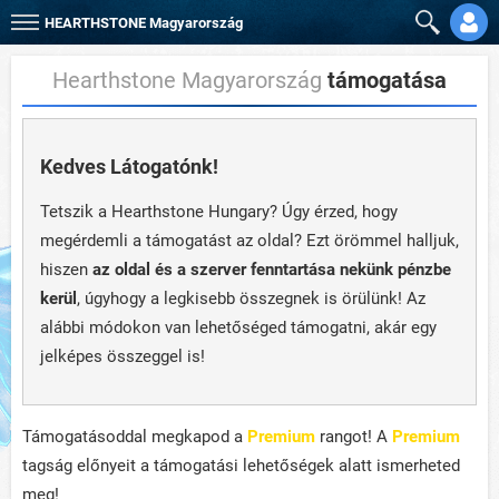
HEARTHSTONE
Magyarország
Hearthstone Magyarország
támogatása
Kedves Látogatónk!
Tetszik a Hearthstone Hungary? Úgy érzed, hogy
megérdemli a támogatást az oldal? Ezt örömmel halljuk,
hiszen
az oldal és a szerver fenntartása nekünk pénzbe
kerül
, úgyhogy a legkisebb összegnek is örülünk! Az
alábbi módokon van lehetőséged támogatni, akár egy
jelképes összeggel is!
Támogatásoddal megkapod a
Premium
rangot! A
Premium
tagság előnyeit a támogatási lehetőségek alatt ismerheted
meg!