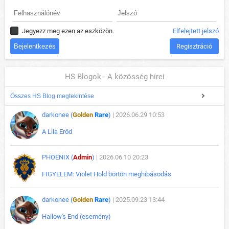
Jegyezz meg ezen az eszközön.
Elfelejtett jelszó
Regisztráció
HS Blogok - A közösség hírei
Összes HS Blog megtekintése
darkonee (
Golden
Rare
)
| 2026.06.29 10:53
A Lila Erőd
PHOENIX (
Admin
)
| 2026.06.10 20:23
FIGYELEM: Violet Hold börtön meghibásodás
darkonee (
Golden
Rare
)
| 2025.09.23 13:44
Hallow's End (esemény)