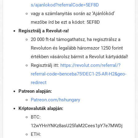
s/ajanlokod?referralCode=5EF8D
vagy a számlanyitás során az ‘Ajánlókód’
mezőbe írd be ezt a kódot: 5EF8D
Regisztrálj a Revolut-ra!
20 000 ft-tal támogathatsz, ha regisztrálsz a
Revoluton és legalább háromszor 1250 forint
értékben vásárolsz bármit a Revolut kártyáddal!
Regisztrálj itt:
https://revolut.com/referral/?
referral-code=benceba75!DEC1-25-AR-H2&geo-
redirect
Patreon alapján:
Patreon.com/hshungary
Kriptovaluták alapján:
BTC:
12wYHnYNKz8asU25faM2Cees1pY7e7MWDj
ETH: