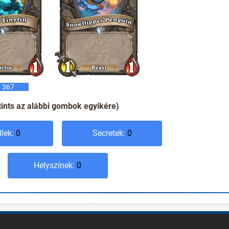
 367
tints az alábbi gombok egyikére)
llek:
0
Secretek:
0
Helyszínek:
0