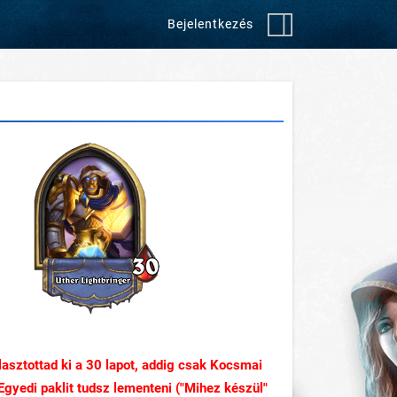
Bejelentkezés
asztottad ki a
30
lapot, addig csak Kocsmai
gyedi paklit tudsz lementeni ("Mihez készül"