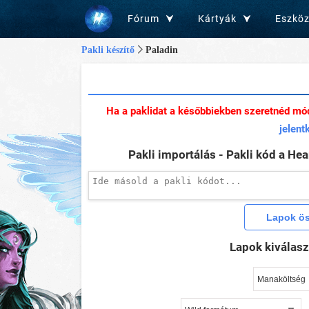
Fórum
Kártyák
Eszkö
Pakli készítő
Paladin
Ha a paklidat a későbbiekben szeretnéd mó
jelent
Pakli importálás - Pakli kód a He
Lapok kiválas