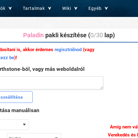
zök
Tartalmak
Wiki
Egyéb
Paladin
pakli készítése (
0/30
lap)
dosítani is, akkor érdemes
regisztrálnod
(vagy
kezz be
)!
arthstone-ból, vagy más weboldalról
ztása manuálisan
Amíg nem vál
Verekedés és E