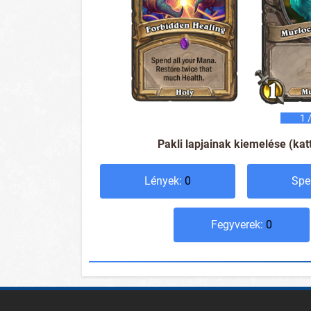
1
/
Pakli lapjainak kiemelése (kat
Lények:
0
Spe
Fegyverek:
0