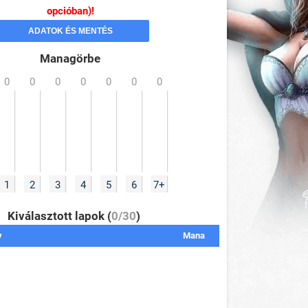
opcióban)!
Managörbe
1
2
3
4
5
6
7+
Kiválasztott lapok (
0/30
)
v
Mana