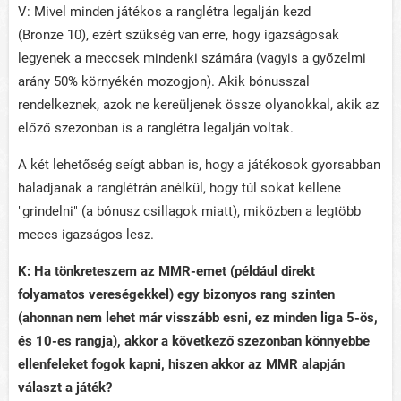
V: Mivel minden játékos a ranglétra legalján kezd
(Bronze 10), ezért szükség van erre, hogy igazságosak
legyenek a meccsek mindenki számára (vagyis a győzelmi
arány 50% környékén mozogjon). Akik bónusszal
rendelkeznek, azok ne kereüljenek össze olyanokkal, akik az
előző szezonban is a ranglétra legalján voltak.
A két lehetőség seígt abban is, hogy a játékosok gyorsabban
haladjanak a ranglétrán anélkül, hogy túl sokat kellene
"grindelni" (a bónusz csillagok miatt), miközben a legtöbb
meccs igazságos lesz.
K: Ha tönkreteszem az MMR-emet (például direkt
folyamatos vereségekkel) egy bizonyos rang szinten
(ahonnan nem lehet már visszább esni, ez minden liga 5-ös,
és 10-es rangja), akkor a következő szezonban könnyebbe
ellenfeleket fogok kapni, hiszen akkor az MMR alapján
választ a játék?