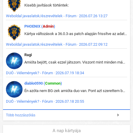
Kisebb javítások történtek:
Weboldal javaslatok/észrevételek - Fórum · 2026.07.26 13:27
PHOENIX (
Admin
)
Kártya változások a 36.0.3-as patch alapján frissítve az adatbázisban (képek is cserélve).
Weboldal javaslatok/észrevételek - Fórum · 2026.07.22 09:12
Ragi
Amióta bejött, csak ezzel játszom. Viszont mint minden más - akár az alapjáték is, ez is baromira összetett lett. Néha már pár kör után is esélytelen az egész. Vagy irreállisan túltápol valaki, vagy lelép a partner, vagy csak hülye mint a segg. És amikor eljönne az én időm, na akkor jön el mindenki másé is. Engem jobban érdekelne, hogy ki milyen ratingen szokott játszani. Na ez lenne egy érdekes adat.
DUÓ - Vélemények? - Fórum · 2026.07.19 18:34
diablo0590 (
Common
)
Én azóta nem BG-zek amióta duo van. Pont azt szerettem benne, hogy rajtam múlik mi történik, nem pedig a társamon. Kérem vissza a régi BG-t :D
DUÓ - Vélemények? - Fórum · 2026.07.18 20:55
Több hozzászólás
A nap kártyája