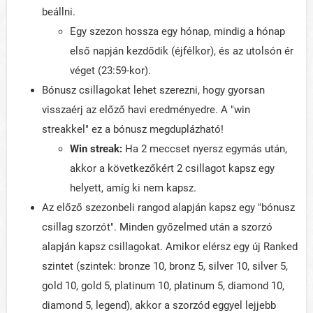
beállni.
Egy szezon hossza egy hónap, mindig a hónap
első napján kezdődik (éjfélkor), és az utolsón ér
véget (23:59-kor).
Bónusz csillagokat lehet szerezni, hogy gyorsan
visszaérj az előző havi eredményedre. A "win
streakkel" ez a bónusz megduplázható!
Win streak:
Ha 2 meccset nyersz egymás után,
akkor a következőkért 2 csillagot kapsz egy
helyett, amíg ki nem kapsz.
Az előző szezonbeli rangod alapján kapsz egy "bónusz
csillag szorzót". Minden győzelmed után a szorzó
alapján kapsz csillagokat. Amikor elérsz egy új Ranked
szintet (szintek: bronze 10, bronz 5, silver 10, silver 5,
gold 10, gold 5, platinum 10, platinum 5, diamond 10,
diamond 5, legend), akkor a szorzód eggyel lejjebb