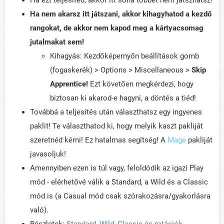
Ha ezt teljesíted, akkor itt soha többet nem játszhatsz!
Ha nem akarsz itt játszani, akkor kihagyhatod a kezdő
rangokat, de akkor nem kapod meg a kártyacsomag
jutalmakat sem!
Kihagyás: Kezdőképernyőn beállítások gomb
(fogaskerék) > Options > Miscellaneous >
Skip
Apprentice!
Ezt követően megkérdezi, hogy
biztosan ki akarod-e hagyni, a döntés a tiéd!
Továbbá a teljesítés után választhatsz egy ingyenes
paklit! Te választhatod ki, hogy melyik kaszt pakliját
szeretnéd kérni! Ez hatalmas segítség! A
Mage
pakliját
javasoljuk!
Amennyiben ezen is túl vagy, feloldódik az igazi Play
mód - elérhetővé válik a Standard, a Wild és a Classic
mód is (a Casual mód csak szórakozásra/gyakorlásra
való).