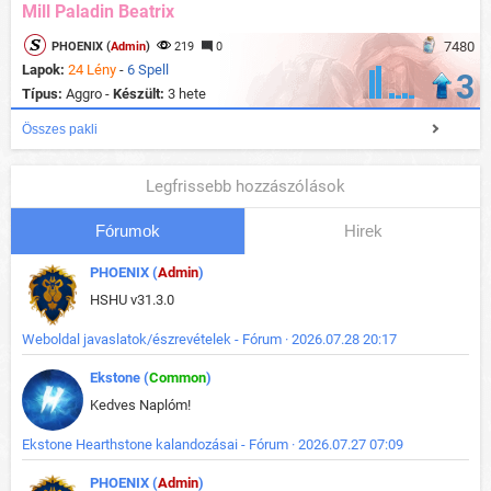
Mill Paladin Beatrix
7480
PHOENIX (
Admin
)
219
0
Lapok:
24 Lény
-
6 Spell
3
Típus:
Aggro -
Készült:
3 hete
Összes pakli
Legfrissebb hozzászólások
Fórumok
Hirek
PHOENIX (
Admin
)
HSHU v31.3.0
Weboldal javaslatok/észrevételek - Fórum · 2026.07.28 20:17
Ekstone (
Common
)
Kedves Naplóm!
Ekstone Hearthstone kalandozásai - Fórum · 2026.07.27 07:09
PHOENIX (
Admin
)