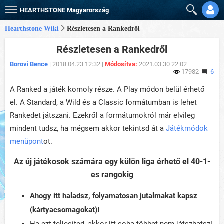
HEARTHSTONE
Magyarország
Hearthstone Wiki
Részletesen a Rankedről
Részletesen a Rankedről
Borovi Bence
| 2018.04.23 12:32 |
Módosítva:
2021.03.30 22:02
17982
6
A Ranked a játék komoly része. A Play módon belül érhető
el. A Standard, a Wild és a Classic formátumban is lehet
Rankedet játszani. Ezekről a formátumokról már elvileg
mindent tudsz, ha mégsem akkor tekintsd át a
Játékmódok
menüpont
ot.
Az új játékosok számára egy külön liga érhető el 40-1-
es rangokig
Ahogy itt haladsz, folyamatosan jutalmakat kapsz
(kártyacsomagokat)!