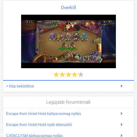
Overkill
+ Kép beküldése
Legújabb fórumtémák
Escape from Violet Hold kártyacsomag nyitás
Escape from Violet Hold nyitó kibeszélő
CATACLYSM kártyacsomag nyitás