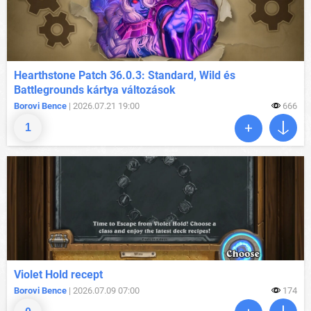
Hearthstone Patch 36.0.3: Standard, Wild és
Battlegrounds kártya változások
Borovi Bence
| 2026.07.21 19:00
666
1
Violet Hold recept
Borovi Bence
| 2026.07.09 07:00
174