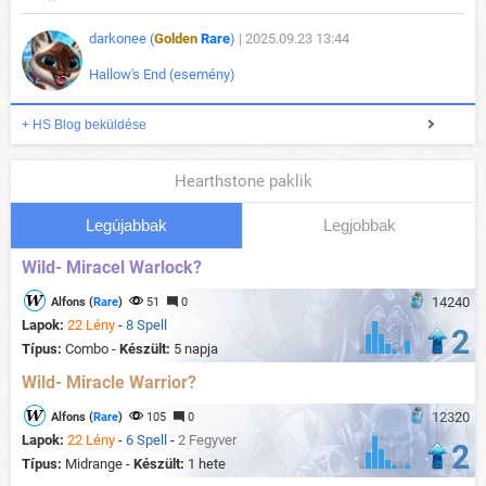
darkonee (
Golden
Rare
)
| 2025.09.23 13:44
Hallow's End (esemény)
+ HS Blog beküldése
Hearthstone paklik
Legújabbak
Legjobbak
Wild- Miracel Warlock?
14240
Alfons (
Rare
)
51
0
Lapok:
22 Lény
-
8 Spell
2
Típus:
Combo -
Készült:
5 napja
Wild- Miracle Warrior?
12320
Alfons (
Rare
)
105
0
Lapok:
22 Lény
-
6 Spell
-
2 Fegyver
2
Típus:
Midrange -
Készült:
1 hete