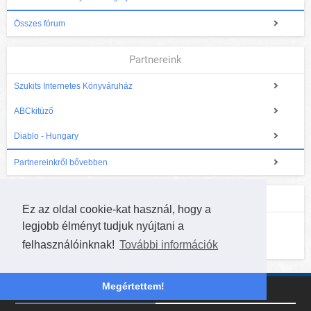
Összes fórum
Partnereink
Szukits Internetes Könyváruház
ABCkitüző
Diablo - Hungary
Partnereinkről bővebben
Következő Hearthstone verseny
Ez az oldal cookie-kat használ, hogy a
legjobb élményt tudjuk nyújtani a
Online HearthCup - WORTEX elődöntő
felhasználóinknak!
További információk
A jelentkezés lezárult, kezdés hamarosan!
Megértettem!
Rólunk!