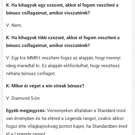
K: Ha kihagyok egy szezont, akkor el fogom veszíteni a
bónusz csillagaimat, amikor visszatérek?
V: Nem.
K: Ha kihagyok több szezont, akkor el fogom veszíteni a
bónusz csillagaimat, amikor visszatérek?
V: Egy kis MMR-t veszíteni fogsz az alapján, hogy mennyi
ideig maradtál ki. Ez alapján előfordulhat, hogy veszítesz
néhány bónusz csillagot.
K: Mikor ér véget a win streak bónusz?
V: Diamond 5-ön.
Egyéb megjegyzés:
Versenyeken általában a Standard mód
van érvényben és ha eléred a Legenda rangot, csakis akkor
fogsz érte világbajnokság pontot kapni, ha Standardben éred
el a Legenda rangot.