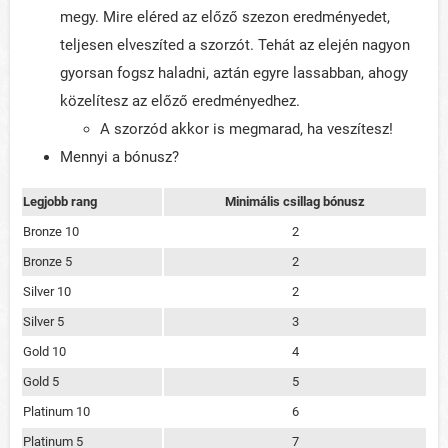
megy. Mire eléred az előző szezon eredményedet,
teljesen elveszíted a szorzót. Tehát az elején nagyon
gyorsan fogsz haladni, aztán egyre lassabban, ahogy
közelítesz az előző eredményedhez.
A szorzód akkor is megmarad, ha veszítesz!
Mennyi a bónusz?
Legjobb rang
Minimális csillag bónusz
Bronze 10
2
Bronze 5
2
Silver 10
2
Silver 5
3
Gold 10
4
Gold 5
5
Platinum 10
6
Platinum 5
7