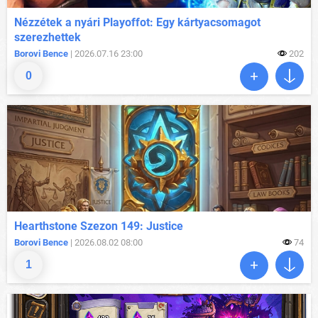
Nézzétek a nyári Playoffot: Egy kártyacsomagot
szerezhettek
Borovi Bence
| 2026.07.16 23:00
202
0
Hearthstone Szezon 149: Justice
Borovi Bence
| 2026.08.02 08:00
74
1