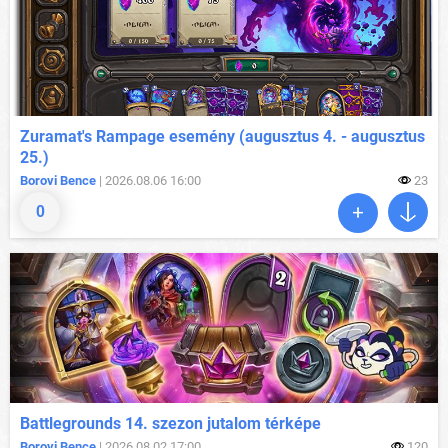
Zuramat's Rampage esemény (augusztus 4. - augusztus
25.)
Borovi Bence
| 2026.08.06 16:00
23
0
Battlegrounds 14. szezon jutalom térképe
Borovi Bence
| 2026.08.02 17:00
120