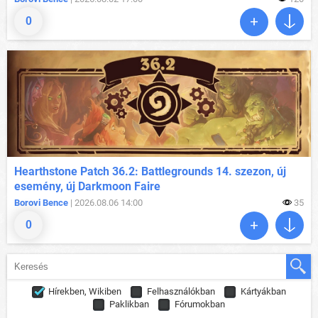
0
Hearthstone Patch 36.2: Battlegrounds 14. szezon, új
esemény, új Darkmoon Faire
Borovi Bence
| 2026.08.06 14:00
35
0
Hírekben, Wikiben
Felhasználókban
Kártyákban
Paklikban
Fórumokban