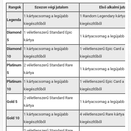
Rangok
Szezon végi jutalom
Első alkalmi jutalo
1 kártyacsomag a legújabb
1 Random Legendary kártya a 
Legenda
kiegészítőből
kiegészítőből
Diamond
1 véletlenszerű Standard Epic
1 kártyacsomag a legújabb kie
5
kártya
Diamond
1 kártyacsomag a legújabb
1 véletlenszerű Epic Card a leg
10
kiegészítőből
kiegészítőből
Platinum
2 véletlenszerű Standard Rare
1 kártyacsomag a legújabb kie
5
kártya
Platinum
1 kártyacsomag a legújabb
1 véletlenszerű Epic Card a leg
10
kiegészítőből
kiegészítőből
2 véletlenszerű Standard Rare
Gold 5
1 kártyacsomag a legújabb kie
kártya
1 kártyacsomag a legújabb
4 véletlenszerű Rare kártya a l
Gold 10
kiegészítőből
kiegészítőből
2 véletlenszerű Standard Rare