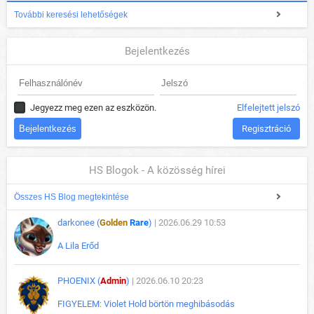
További keresési lehetőségek
Bejelentkezés
Jegyezz meg ezen az eszközön.
Elfelejtett jelszó
Regisztráció
HS Blogok - A közösség hírei
Összes HS Blog megtekintése
darkonee (
Golden
Rare
)
| 2026.06.29 10:53
A Lila Erőd
PHOENIX (
Admin
)
| 2026.06.10 20:23
FIGYELEM: Violet Hold börtön meghibásodás