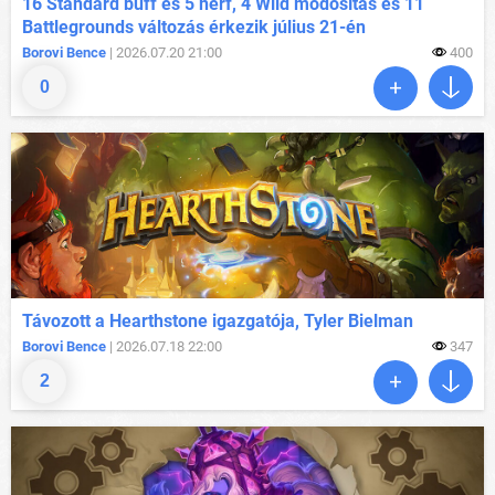
16 Standard buff és 5 nerf, 4 Wild módosítás és 11
Battlegrounds változás érkezik július 21-én
Borovi Bence
| 2026.07.20 21:00
400
0
Távozott a Hearthstone igazgatója, Tyler Bielman
Borovi Bence
| 2026.07.18 22:00
347
2