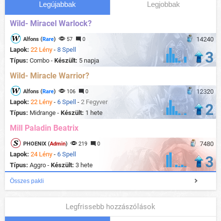
Legújabbak
Legjobbak
Wild- Miracel Warlock?
14240
Alfons (
Rare
)
57
0
Lapok:
22 Lény
-
8 Spell
3
Típus:
Combo -
Készült:
5 napja
Wild- Miracle Warrior?
12320
Alfons (
Rare
)
106
0
Lapok:
22 Lény
-
6 Spell
-
2 Fegyver
2
Típus:
Midrange -
Készült:
1 hete
Mill Paladin Beatrix
7480
PHOENIX (
Admin
)
219
0
Lapok:
24 Lény
-
6 Spell
3
Típus:
Aggro -
Készült:
3 hete
Összes pakli
Legfrissebb hozzászólások