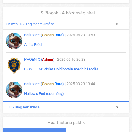
HS Blogok - A közösség hírei
Összes HS Blog megtekintése
darkonee (
Golden
Rare
)
| 2026.06.29 10:53
A Lila Erőd
PHOENIX (
Admin
)
| 2026.06.10 20:23
FIGYELEM: Violet Hold börtön meghibásodás
darkonee (
Golden
Rare
)
| 2025.09.23 13:44
Hallow's End (esemény)
+ HS Blog beküldése
Hearthstone paklik