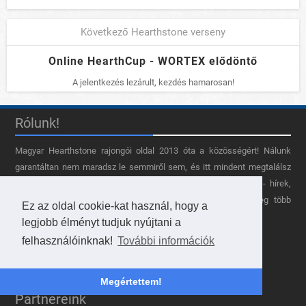
Következő Hearthstone verseny
Online HearthCup - WORTEX elődöntő
A jelentkezés lezárult, kezdés hamarosan!
Rólunk!
Magyar Hearthstone​ rajongói oldal 2013 óta a közösségért! Nálunk
garantáltan nem maradsz le semmiről sem, és itt mindent megtalálsz
erről a gyors-iramú stratégiai kártyajátékról, a Hearthstone-ról - hírek,
pakli készítő, aréna értékek, teljes kártya adatbázis, és még több
Ez az oldal cookie-kat használ, hogy a
funkció regisztráció után!
legjobb élményt tudjuk nyújtani a
felhasználóinknak!
További információk
Megértettem!
Partnereink