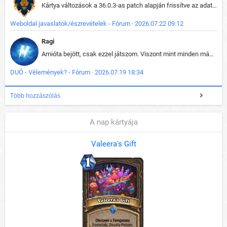
Kártya változások a 36.0.3-as patch alapján frissítve az adatbázisban (képek is cserélve).
Weboldal javaslatok/észrevételek - Fórum · 2026.07.22 09:12
Ragi
Amióta bejött, csak ezzel játszom. Viszont mint minden más - akár az alapjáték is, ez is baromira összetett lett. Néha már pár kör után is esélytelen az egész. Vagy irreállisan túltápol valaki, vagy lelép a partner, vagy csak hülye mint a segg. És amikor eljönne az én időm, na akkor jön el mindenki másé is. Engem jobban érdekelne, hogy ki milyen ratingen szokott játszani. Na ez lenne egy érdekes adat.
DUÓ - Vélemények? - Fórum · 2026.07.19 18:34
Több hozzászólás
A nap kártyája
Valeera's Gift