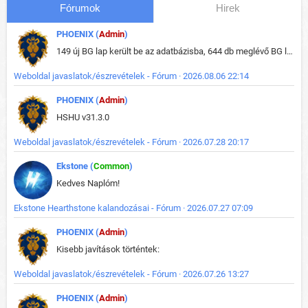
Fórumok
Hirek
PHOENIX (
Admin
)
149 új BG lap került be az adatbázisba, 644 db meglévő BG lap módosult, bekerültek az új képek a megváltozott lapokhoz is.
Weboldal javaslatok/észrevételek - Fórum · 2026.08.06 22:14
PHOENIX (
Admin
)
HSHU v31.3.0
Weboldal javaslatok/észrevételek - Fórum · 2026.07.28 20:17
Ekstone (
Common
)
Kedves Naplóm!
Ekstone Hearthstone kalandozásai - Fórum · 2026.07.27 07:09
PHOENIX (
Admin
)
Kisebb javítások történtek:
Weboldal javaslatok/észrevételek - Fórum · 2026.07.26 13:27
PHOENIX (
Admin
)