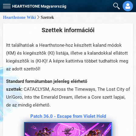
HEARTHSTONE
Magyarország
Hearthstone Wiki
Szettek
Szettek információi
Itt találhatóak a Hearthstone-hoz készített kaland módok
(KM) és kiegészítők (KI) listája, illetve a kalandokkal ellátott
kiegészítők is (KI-K)! A képre kattintva többet tudhattok meg
az adott szettről!
Standard formátumban jelenleg elérhető
szettek:
CATACLYSM, Across the Timeways, The Lost City of
Un'Goro, Into the Emerald Dream, illetve a Core szett lapjai,
de az mindig elérhető.
Patch 36.0 - Escape from Violet Hold