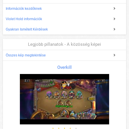
Információk kezdőknek
Violet Hold információk
Gyakran Ismételt Kérdések
Legjobb pillanatok - A közösség képei
Összes kép megtekintése
Overkill