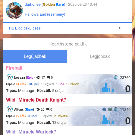
darkonee (
Golden
Rare
)
| 2025.09.23 13:44
Hallow's End (esemény)
+ HS Blog beküldése
Hearthstone paklik
Legújabbak
Legjobbak
Fireball
23760
kossza (
Epic
)
17
0
Lapok:
14 Lény
-
10 Spell
-
1 Fegyver
-
1 Hős
-
1 Helyszín
0
Típus:
Midrange -
Készült:
5 órája
Wild- Miracle Death Knight?
11840
Alfons (
Rare
)
20
0
Lapok:
19 Lény
-
8 Spell
-
1 Fegyver
-
2 Helyszín
0
Típus:
Midrange -
Készült:
12 órája
Wild- Miracle Warlock?