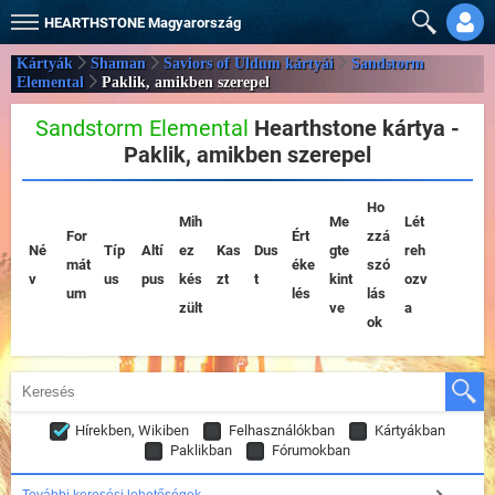
HEARTHSTONE
Magyarország
Kártyák
Shaman
Saviors of Uldum kártyái
Sandstorm
Elemental
Paklik, amikben szerepel
Sandstorm Elemental
Hearthstone kártya -
Paklik, amikben szerepel
Ho
Mih
Me
Lét
For
Ért
zzá
Né
Típ
Altí
ez
Kas
Dus
gte
reh
mát
éke
szó
v
us
pus
kés
zt
t
kint
ozv
um
lés
lás
zült
ve
a
ok
Hírekben, Wikiben
Felhasználókban
Kártyákban
Paklikban
Fórumokban