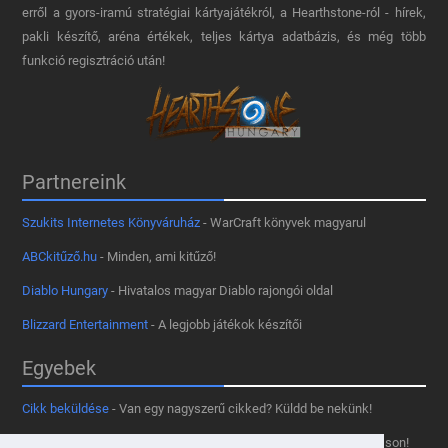
erről a gyors-iramú stratégiai kártyajátékról, a Hearthstone-ról - hírek,
pakli készítő, aréna értékek, teljes kártya adatbázis, és még több
funkció regisztráció után!
Partnereink
Szukits Internetes Könyváruház
- WarCraft könyvek magyarul
ABCkitűző.hu
- Minden, ami kitűző!
Diablo Hungary
- Hivatalos magyar Diablo rajongói oldal
Blizzard Entertainment
- A legjobb játékok készítői
Egyebek
Cikk beküldése
- Van egy nagyszerű cikked? Küldd be nekünk!
Támogass minket
- Tetszik az oldal? Segíts, hogy fennmaradhasson!