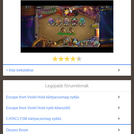
+ Kép beküldése
Legújabb fórumtémák
Escape from Violet Hold kártyacsomag nyitás
Escape from Violet Hold nyitó kibeszélő
CATACLYSM kártyacsomag nyitás
Összes fórum