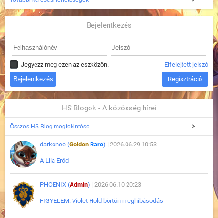
További keresési lehetőségek
Bejelentkezés
Jegyezz meg ezen az eszközön.
Elfelejtett jelszó
Regisztráció
HS Blogok - A közösség hírei
Összes HS Blog megtekintése
darkonee (
Golden
Rare
)
| 2026.06.29 10:53
A Lila Erőd
PHOENIX (
Admin
)
| 2026.06.10 20:23
FIGYELEM: Violet Hold börtön meghibásodás