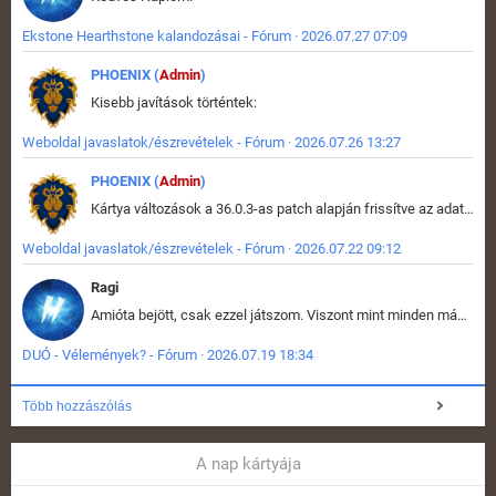
Ekstone Hearthstone kalandozásai - Fórum · 2026.07.27 07:09
PHOENIX (
Admin
)
Kisebb javítások történtek:
Weboldal javaslatok/észrevételek - Fórum · 2026.07.26 13:27
PHOENIX (
Admin
)
Kártya változások a 36.0.3-as patch alapján frissítve az adatbázisban (képek is cserélve).
Weboldal javaslatok/észrevételek - Fórum · 2026.07.22 09:12
Ragi
Amióta bejött, csak ezzel játszom. Viszont mint minden más - akár az alapjáték is, ez is baromira összetett lett. Néha már pár kör után is esélytelen az egész. Vagy irreállisan túltápol valaki, vagy lelép a partner, vagy csak hülye mint a segg. És amikor eljönne az én időm, na akkor jön el mindenki másé is. Engem jobban érdekelne, hogy ki milyen ratingen szokott játszani. Na ez lenne egy érdekes adat.
DUÓ - Vélemények? - Fórum · 2026.07.19 18:34
Több hozzászólás
A nap kártyája