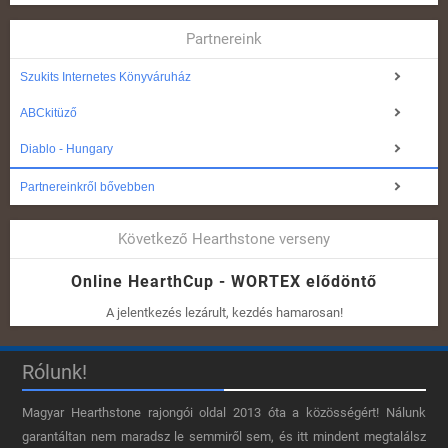
Partnereink
Szukits Internetes Könyváruház
ABCkitüző
Diablo - Hungary
Partnereinkről bővebben
Következő Hearthstone verseny
Online HearthCup - WORTEX elődöntő
A jelentkezés lezárult, kezdés hamarosan!
Rólunk!
Magyar Hearthstone​ rajongói oldal 2013 óta a közösségért! Nálunk
garantáltan nem maradsz le semmiről sem, és itt mindent megtalálsz