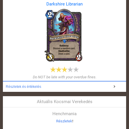
Darkshire Librarian
Do NOT be late with your overdue fines.
Részletek és értékelés
Aktuális Kocsmai Verekedés
Henchmania
Részletek
!