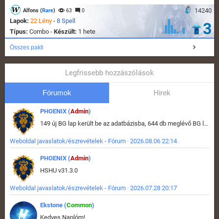
14240
Alfons (
Rare
)
63
0
Lapok:
22 Lény
-
8 Spell
3
Típus:
Combo -
Készült:
1 hete
Összes pakli
Legfrissebb hozzászólások
Fórumok
Hirek
PHOENIX (
Admin
)
149 új BG lap került be az adatbázisba, 644 db meglévő BG lap módosult, bekerültek az új képek a megváltozott lapokhoz is.
Weboldal javaslatok/észrevételek - Fórum · 2026.08.06 22:14
PHOENIX (
Admin
)
HSHU v31.3.0
Weboldal javaslatok/észrevételek - Fórum · 2026.07.28 20:17
Ekstone (
Common
)
Kedves Naplóm!