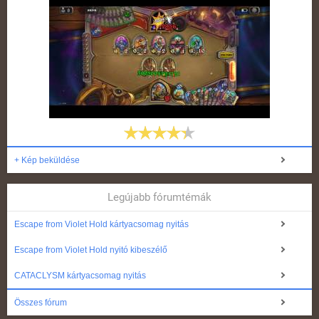
+ Kép beküldése
Legújabb fórumtémák
Escape from Violet Hold kártyacsomag nyitás
Escape from Violet Hold nyitó kibeszélő
CATACLYSM kártyacsomag nyitás
Összes fórum