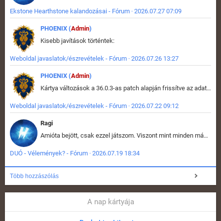
Ekstone Hearthstone kalandozásai - Fórum · 2026.07.27 07:09
PHOENIX (
Admin
)
Kisebb javítások történtek:
Weboldal javaslatok/észrevételek - Fórum · 2026.07.26 13:27
PHOENIX (
Admin
)
Kártya változások a 36.0.3-as patch alapján frissítve az adatbázisban (képek is cserélve).
Weboldal javaslatok/észrevételek - Fórum · 2026.07.22 09:12
Ragi
Amióta bejött, csak ezzel játszom. Viszont mint minden más - akár az alapjáték is, ez is baromira összetett lett. Néha már pár kör után is esélytelen az egész. Vagy irreállisan túltápol valaki, vagy lelép a partner, vagy csak hülye mint a segg. És amikor eljönne az én időm, na akkor jön el mindenki másé is. Engem jobban érdekelne, hogy ki milyen ratingen szokott játszani. Na ez lenne egy érdekes adat.
DUÓ - Vélemények? - Fórum · 2026.07.19 18:34
Több hozzászólás
A nap kártyája