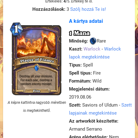
Értékelés:
4
/
5
.
Értékelj te is.
Hozzászólások:
3
Szólj hozzá Te is!
A kártya adatai
1 Mana
Minőség:
Rare
Kaszt:
Warlock
-
Warlock
lapok megtekintése
Típus:
Spell
Spell típus:
Fire
Formátum:
Wild
Megjelenési dátum:
2019.08.06
A képre kattintva nagyobb méretben
Szett:
Saviors of Uldum -
Szett
is megtekinthető.
lapjainak megtekintése
Az artworköt készítette:
Armand Serrano
Aréna elérhetőség:
Nem