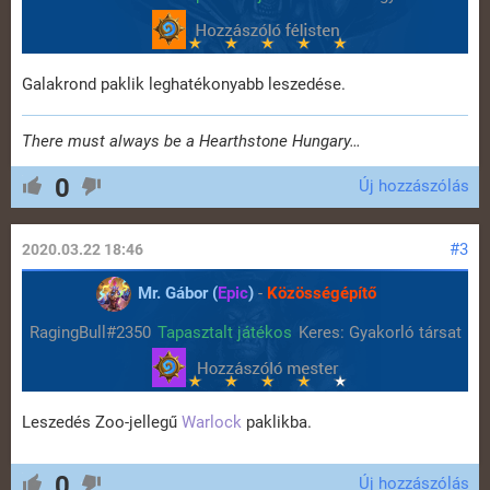
Galakrond paklik leghatékonyabb leszedése.
There must always be a Hearthstone Hungary…
0
Új hozzászólás
#3
2020.03.22 18:46
Mr. Gábor (
Epic
)
-
Közösségépítő
RagingBull#2350
Tapasztalt játékos
Keres: Gyakorló társat
Leszedés Zoo-jellegű
Warlock
paklikba.
0
Új hozzászólás