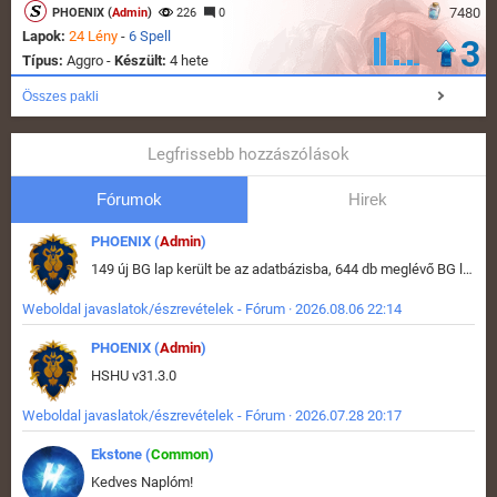
7480
PHOENIX (
Admin
)
226
0
Lapok:
24 Lény
-
6 Spell
3
Típus:
Aggro -
Készült:
4 hete
Összes pakli
Legfrissebb hozzászólások
Fórumok
Hirek
PHOENIX (
Admin
)
149 új BG lap került be az adatbázisba, 644 db meglévő BG lap módosult, bekerültek az új képek a megváltozott lapokhoz is.
Weboldal javaslatok/észrevételek - Fórum · 2026.08.06 22:14
PHOENIX (
Admin
)
HSHU v31.3.0
Weboldal javaslatok/észrevételek - Fórum · 2026.07.28 20:17
Ekstone (
Common
)
Kedves Naplóm!