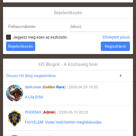
Bejelentkezés
Jegyezz meg ezen az eszközön.
Elfelejtett jelszó
Regisztráció
HS Blogok - A közösség hírei
Összes HS Blog megtekintése
darkonee (
Golden
Rare
)
| 2026.06.29 10:53
A Lila Erőd
PHOENIX (
Admin
)
| 2026.06.10 20:23
FIGYELEM: Violet Hold börtön meghibásodás