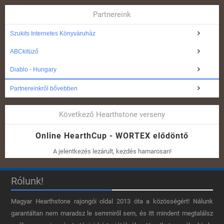
Partnereink
Szukits Internetes Könyváruház
ABCkitüző
Diablo - Hungary
Partnereinkről bővebben
Következő Hearthstone verseny
Online HearthCup - WORTEX elődöntő
A jelentkezés lezárult, kezdés hamarosan!
Rólunk!
Magyar Hearthstone​ rajongói oldal 2013 óta a közösségért! Nálunk
garantáltan nem maradsz le semmiről sem, és itt mindent megtalálsz