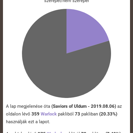
szerepel/nem szerepel
A lap megjelenése óta
(Saviors of Uldum - 2019.08.06)
az
oldalon lévő
359
Warlock
pakliból
73
pakliban
(20.33%)
használják ezt a lapot.