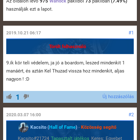
Az oldalon lévő
975
Warlock
pakliból
73
pakliban
(7.49%)
használják ezt a lapot.
#1
2019.10.21 06:17
Törölt felhasználó
9.ik kör teli védelem, ja jó a boardom, leszed mindenkit 1
manáért, és aztán Kel Thuzad vissza hoz mindenkit, aljas
nagyon ! :D
1
Új hozzászólás
#2
2020.03.07 16:00
Kacsito (
Hall of Fame
)
-
Közösség segítő
Kacsito#21724
Tapasztalt játékos
Keres: Egyebet