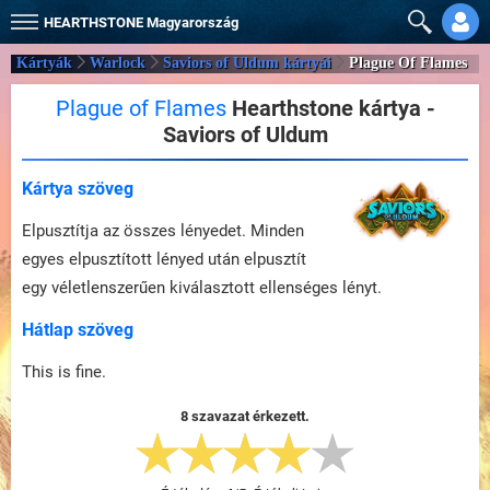
HEARTHSTONE
Magyarország
Kártyák
Warlock
Saviors of Uldum kártyái
Plague Of Flames
Plague of Flames
Hearthstone kártya -
Saviors of Uldum
Kártya szöveg
Elpusztítja az összes lényedet. Minden
egyes elpusztított lényed után elpusztít
egy véletlenszerűen kiválasztott ellenséges lényt.
Hátlap szöveg
This is fine.
8 szavazat érkezett.