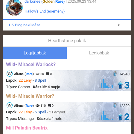
darkonee (
Golden
Rare
)
| 2025.09.23 13:44
Hallow's End (esemény)
+ HS Blog beküldése
Hearthstone paklik
Legújabbak
Legjobbak
Wild- Miracel Warlock?
14240
Alfons (
Rare
)
60
0
Lapok:
22 Lény
-
8 Spell
3
Típus:
Combo -
Készült:
6 napja
Wild- Miracle Warrior?
12320
Alfons (
Rare
)
110
0
Lapok:
22 Lény
-
6 Spell
-
2 Fegyver
2
Típus:
Midrange -
Készült:
1 hete
Mill Paladin Beatrix