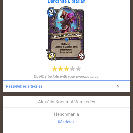
Darkshire Librarian
Do NOT be late with your overdue fines.
Részletek és értékelés
Aktuális Kocsmai Verekedés
Henchmania
Részletek
!