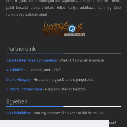
erről a gyors-iramú stratégiai kártyajátékról, a Hearthstone-ról - hírek,
pakli készítő, aréna értékek, teljes kártya adatbázis, és még több
funkció regisztráció után!
Partnereink
Szukits Internetes Könyváruház
- WarCraft könyvek magyarul
ABCkitűző.hu
- Minden, ami kitűző!
Diablo Hungary
- Hivatalos magyar Diablo rajongói oldal
Blizzard Entertainment
- A legjobb játékok készítői
Egyebek
Cikk beküldése
- Van egy nagyszerű cikked? Küldd be nekünk!
Támogass minket
- Tetszik az oldal? Segíts, hogy fennmaradhasson!