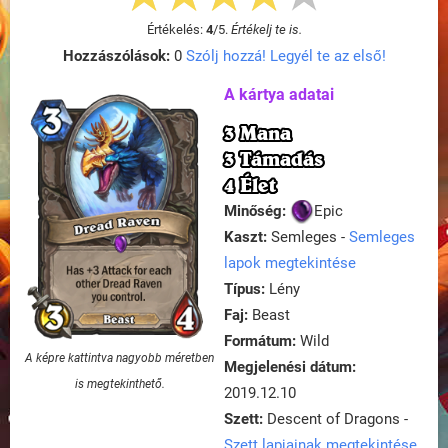
Értékelés:
4
/
5
.
Értékelj te is.
Hozzászólások:
0
Szólj hozzá! Legyél te az első!
A kártya adatai
3 Mana
3 Támadás
4 Élet
Minőség:
Epic
Kaszt:
Semleges -
Semleges
lapok megtekintése
Típus:
Lény
Faj:
Beast
Formátum:
Wild
A képre kattintva nagyobb méretben
Megjelenési dátum:
is megtekinthető.
2019.12.10
Szett:
Descent of Dragons -
Szett lapjainak megtekintése