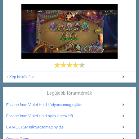
+ Kép beküldése
Legújabb fórumtémák
Escape from Violet Hold kártyacsomag nyitás
Escape from Violet Hold nyitó kibeszélő
CATACLYSM kártyacsomag nyitás