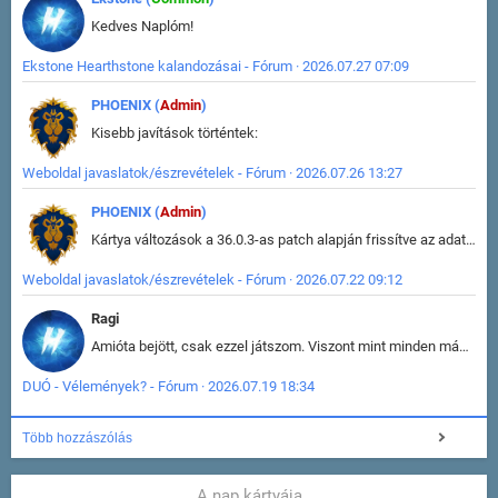
Kedves Naplóm!
Ekstone Hearthstone kalandozásai - Fórum · 2026.07.27 07:09
PHOENIX (
Admin
)
Kisebb javítások történtek:
Weboldal javaslatok/észrevételek - Fórum · 2026.07.26 13:27
PHOENIX (
Admin
)
Kártya változások a 36.0.3-as patch alapján frissítve az adatbázisban (képek is cserélve).
Weboldal javaslatok/észrevételek - Fórum · 2026.07.22 09:12
Ragi
Amióta bejött, csak ezzel játszom. Viszont mint minden más - akár az alapjáték is, ez is baromira összetett lett. Néha már pár kör után is esélytelen az egész. Vagy irreállisan túltápol valaki, vagy lelép a partner, vagy csak hülye mint a segg. És amikor eljönne az én időm, na akkor jön el mindenki másé is. Engem jobban érdekelne, hogy ki milyen ratingen szokott játszani. Na ez lenne egy érdekes adat.
DUÓ - Vélemények? - Fórum · 2026.07.19 18:34
Több hozzászólás
A nap kártyája