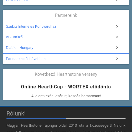
Összes fórum
Partnereink
Szukits Internetes Könyváruház
ABCkitüző
Diablo - Hungary
Partnereinkről bővebben
Következő Hearthstone verseny
Online HearthCup - WORTEX elődöntő
A jelentkezés lezárult, kezdés hamarosan!
Rólunk!
Magyar Hearthstone​ rajongói oldal 2013 óta a közösségért! Nálunk