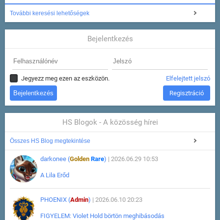
További keresési lehetőségek
Bejelentkezés
Jegyezz meg ezen az eszközön.
Elfelejtett jelszó
Regisztráció
HS Blogok - A közösség hírei
Összes HS Blog megtekintése
darkonee (
Golden
Rare
)
| 2026.06.29 10:53
A Lila Erőd
PHOENIX (
Admin
)
| 2026.06.10 20:23
FIGYELEM: Violet Hold börtön meghibásodás