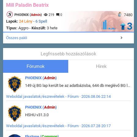
Mill Paladin Beatrix
7480
PHOENIX (
Admin
)
219
0
Lapok:
24 Lény
-
6 Spell
3
Típus:
Aggro -
Készült:
3 hete
Összes pakli
Legfrissebb hozzászólások
Fórumok
Hirek
PHOENIX (
Admin
)
149 új BG lap került be az adatbázisba, 644 db meglévő BG lap módosult, bekerültek az új képek a megváltozott lapokhoz is.
Weboldal javaslatok/észrevételek - Fórum · 2026.08.06 22:14
PHOENIX (
Admin
)
HSHU v31.3.0
Weboldal javaslatok/észrevételek - Fórum · 2026.07.28 20:17
Ekstone (
Common
)