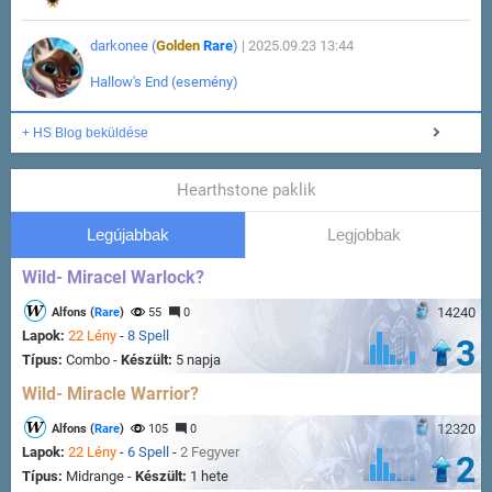
darkonee (
Golden
Rare
)
| 2025.09.23 13:44
Hallow's End (esemény)
+ HS Blog beküldése
Hearthstone paklik
Legújabbak
Legjobbak
Wild- Miracel Warlock?
14240
Alfons (
Rare
)
55
0
Lapok:
22 Lény
-
8 Spell
3
Típus:
Combo -
Készült:
5 napja
Wild- Miracle Warrior?
12320
Alfons (
Rare
)
105
0
Lapok:
22 Lény
-
6 Spell
-
2 Fegyver
2
Típus:
Midrange -
Készült:
1 hete