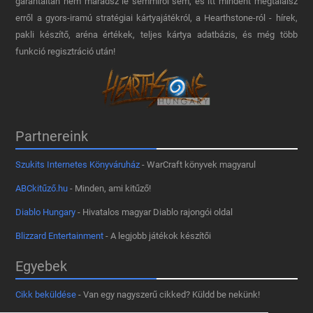
garantáltan nem maradsz le semmiről sem, és itt mindent megtalálsz
erről a gyors-iramú stratégiai kártyajátékról, a Hearthstone-ról - hírek,
pakli készítő, aréna értékek, teljes kártya adatbázis, és még több
funkció regisztráció után!
Partnereink
Szukits Internetes Könyváruház
- WarCraft könyvek magyarul
ABCkitűző.hu
- Minden, ami kitűző!
Diablo Hungary
- Hivatalos magyar Diablo rajongói oldal
Blizzard Entertainment
- A legjobb játékok készítői
Egyebek
Cikk beküldése
- Van egy nagyszerű cikked? Küldd be nekünk!