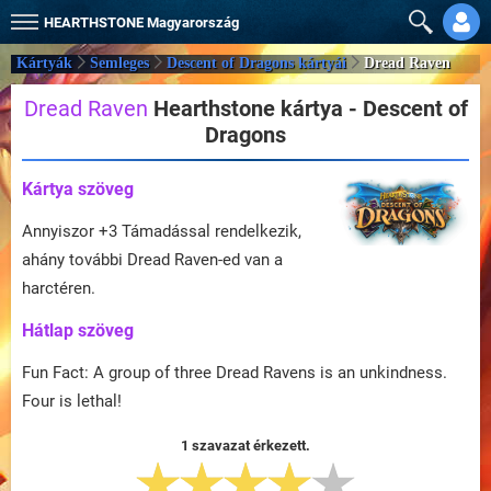
HEARTHSTONE
Magyarország
Kártyák
Semleges
Descent of Dragons kártyái
Dread Raven
Dread Raven
Hearthstone kártya - Descent of
Dragons
Kártya szöveg
Annyiszor +3 Támadással rendelkezik,
ahány további Dread Raven-ed van a
harctéren.
Hátlap szöveg
Fun Fact: A group of three Dread Ravens is an unkindness.
Four is lethal!
1 szavazat érkezett.