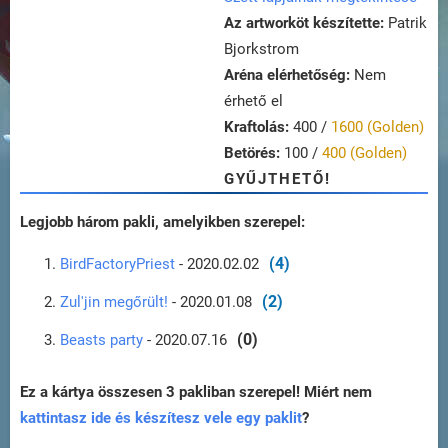
Az artworköt készítette:
Patrik
Bjorkstrom
Aréna elérhetőség:
Nem
érhető el
Kraftolás:
400 /
1600 (Golden)
Betörés:
100 /
400 (Golden)
GYŰJTHETŐ!
Legjobb három pakli, amelyikben szerepel:
(4)
BirdFactoryPriest
- 2020.02.02
(2)
Zul'jin megőrült!
- 2020.01.08
(0)
Beasts party
- 2020.07.16
Ez a kártya összesen 3 pakliban szerepel! Miért nem
kattintasz ide és készítesz vele egy paklit
?