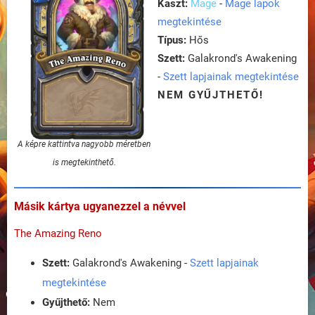
Kaszt:
Mage
-
Mage lapok
megtekintése
Típus:
Hős
Szett:
Galakrond's Awakening
-
Szett lapjainak megtekintése
NEM GYŰJTHETŐ!
A képre kattintva nagyobb méretben
is megtekinthető.
Másik kártya ugyanezzel a névvel
The Amazing Reno
Szett:
Galakrond's Awakening -
Szett lapjainak
megtekintése
Gyűjthető:
Nem