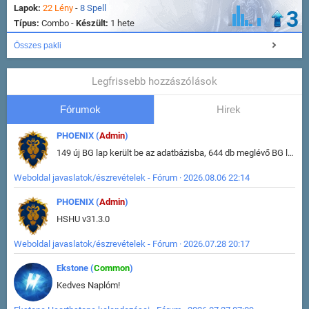
Lapok:
22 Lény
-
8 Spell
3
Típus:
Combo -
Készült:
1 hete
Összes pakli
Legfrissebb hozzászólások
Fórumok
Hirek
PHOENIX (
Admin
)
149 új BG lap került be az adatbázisba, 644 db meglévő BG lap módosult, bekerültek az új képek a megváltozott lapokhoz is.
Weboldal javaslatok/észrevételek - Fórum · 2026.08.06 22:14
PHOENIX (
Admin
)
HSHU v31.3.0
Weboldal javaslatok/észrevételek - Fórum · 2026.07.28 20:17
Ekstone (
Common
)
Kedves Naplóm!