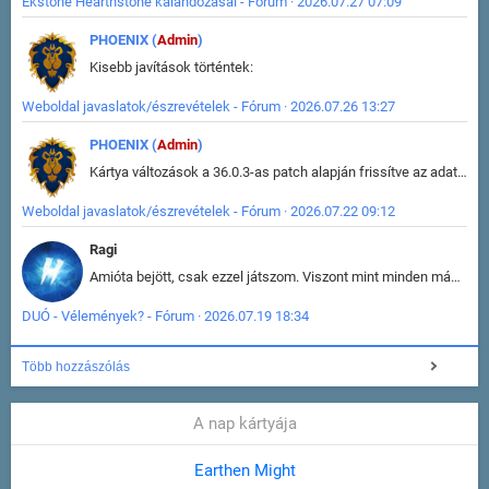
Ekstone Hearthstone kalandozásai - Fórum · 2026.07.27 07:09
PHOENIX (
Admin
)
Kisebb javítások történtek:
Weboldal javaslatok/észrevételek - Fórum · 2026.07.26 13:27
PHOENIX (
Admin
)
Kártya változások a 36.0.3-as patch alapján frissítve az adatbázisban (képek is cserélve).
Weboldal javaslatok/észrevételek - Fórum · 2026.07.22 09:12
Ragi
Amióta bejött, csak ezzel játszom. Viszont mint minden más - akár az alapjáték is, ez is baromira összetett lett. Néha már pár kör után is esélytelen az egész. Vagy irreállisan túltápol valaki, vagy lelép a partner, vagy csak hülye mint a segg. És amikor eljönne az én időm, na akkor jön el mindenki másé is. Engem jobban érdekelne, hogy ki milyen ratingen szokott játszani. Na ez lenne egy érdekes adat.
DUÓ - Vélemények? - Fórum · 2026.07.19 18:34
Több hozzászólás
A nap kártyája
Earthen Might