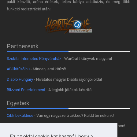
pakli készítő, aréna értékek, teljes kártya adatbázis, és még több
funkció regisztráció után!
Partnereink
Szukits Internetes Könyváruház
- WarCraft könyvek magyarul
ABCkitűző.hu
- Minden, ami kitűző!
Diablo Hungary
- Hivatalos magyar Diablo rajongói oldal
Blizzard Entertainment
- A legjobb játékok készítői
Egyebek
Cikk beküldése
- Van egy nagyszerű cikked? Küldd be nekünk!
Támogass minket
- Tetszik az oldal? Segíts, hogy fennmaradhasson!
Kapcsolat, médiaajánlat
- Lépj velünk kapcsolatba!
Ez az oldal cookie-kat használ, hogy a