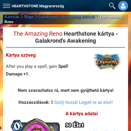
HEARTHSTONE
Magyarország
Kártyák
Mage
Galakrond's Awakening kártyái
The Amazing
Reno
The Amazing Reno
Hearthstone kártya -
Galakrond's Awakening
Kártya szöveg
After you play a spell, gain
Spell
Damage +1
.
Nem szavazhatsz rá, mert nem gyűjthető kártya!
Hozzászólások:
0
Szólj hozzá! Legyél te az első!
A kártya adatai
30 Élet