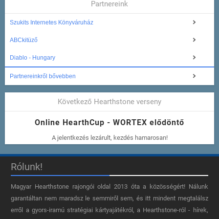
Partnereink
Szukits Internetes Könyváruház
ABCkitüző
Diablo - Hungary
Partnereinkről bővebben
Következő Hearthstone verseny
Online HearthCup - WORTEX elődöntő
A jelentkezés lezárult, kezdés hamarosan!
Rólunk!
Magyar Hearthstone​ rajongói oldal 2013 óta a közösségért! Nálunk
garantáltan nem maradsz le semmiről sem, és itt mindent megtalálsz
erről a gyors-iramú stratégiai kártyajátékról, a Hearthstone-ról - hírek,