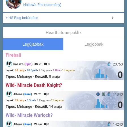
Hallow's End (esemény)
+ HS Blog beküldése
Hearthstone paklik
Legújabbak
Legjobbak
Fireball
23760
kossza (
Epic
)
20
0
Lapok:
14 Lény
-
10 Spell
-
1 Fegyver
-
1 Hős
-
1 Helyszín
0
Típus:
Midrange -
Készült:
8 órája
Wild- Miracle Death Knight?
11840
Alfons (
Rare
)
21
0
Lapok:
19 Lény
-
8 Spell
-
1 Fegyver
-
2 Helyszín
0
Típus:
Midrange -
Készült:
14 órája
Wild- Miracle Warlock?
14240
Alfons (
Rare
)
64
0