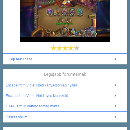
+ Kép beküldése
Legújabb fórumtémák
Escape from Violet Hold kártyacsomag nyitás
Escape from Violet Hold nyitó kibeszélő
CATACLYSM kártyacsomag nyitás
Összes fórum