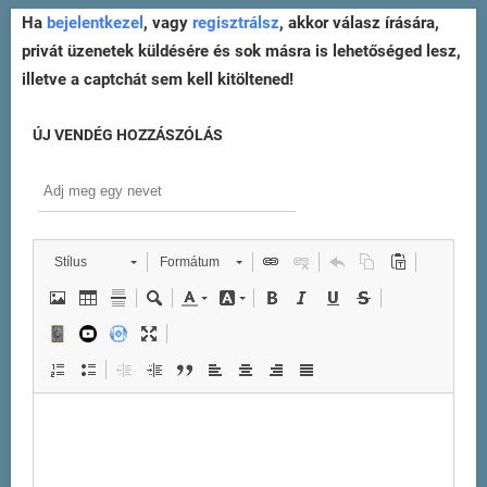
Ha
bejelentkezel
, vagy
regisztrálsz
, akkor válasz írására,
privát üzenetek küldésére és sok másra is lehetőséged lesz,
illetve a captchát sem kell kitöltened!
ÚJ VENDÉG HOZZÁSZÓLÁS
Stílus
Formátum