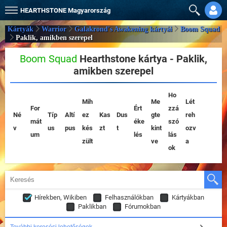
HEARTHSTONE
Magyarország
Kártyák
Warrior
Galakrond's Awakening kártyái
Boom Squad
Paklik, amikben szerepel
Boom Squad
Hearthstone kártya - Paklik,
amikben szerepel
Ho
Mih
Me
Lét
For
Ért
zzá
Né
Típ
Altí
ez
Kas
Dus
gte
reh
mát
éke
szó
v
us
pus
kés
zt
t
kint
ozv
um
lés
lás
zült
ve
a
ok
Hírekben, Wikiben
Felhasználókban
Kártyákban
Paklikban
Fórumokban