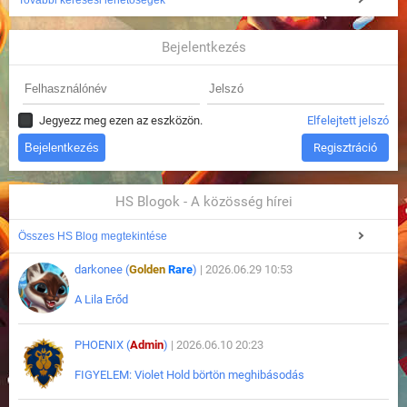
További keresési lehetőségek
Bejelentkezés
Jegyezz meg ezen az eszközön.
Elfelejtett jelszó
Regisztráció
HS Blogok - A közösség hírei
Összes HS Blog megtekintése
darkonee (
Golden
Rare
)
| 2026.06.29 10:53
A Lila Erőd
PHOENIX (
Admin
)
| 2026.06.10 20:23
FIGYELEM: Violet Hold börtön meghibásodás