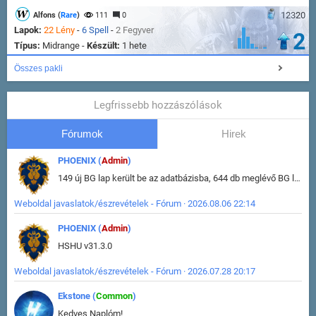
12320
Alfons (
Rare
)
111
0
Lapok:
22 Lény
-
6 Spell
-
2 Fegyver
2
Típus:
Midrange -
Készült:
1 hete
Összes pakli
Legfrissebb hozzászólások
Fórumok
Hirek
PHOENIX (
Admin
)
149 új BG lap került be az adatbázisba, 644 db meglévő BG lap módosult, bekerültek az új képek a megváltozott lapokhoz is.
Weboldal javaslatok/észrevételek - Fórum · 2026.08.06 22:14
PHOENIX (
Admin
)
HSHU v31.3.0
Weboldal javaslatok/észrevételek - Fórum · 2026.07.28 20:17
Ekstone (
Common
)
Kedves Naplóm!