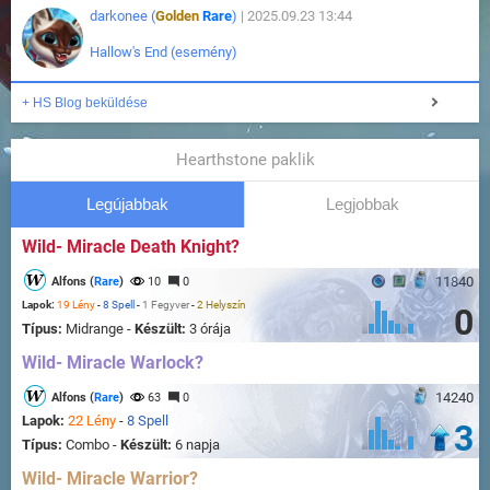
darkonee (
Golden
Rare
)
| 2025.09.23 13:44
Hallow's End (esemény)
+ HS Blog beküldése
Hearthstone paklik
Legújabbak
Legjobbak
Wild- Miracle Death Knight?
11840
Alfons (
Rare
)
10
0
Lapok:
19 Lény
-
8 Spell
-
1 Fegyver
-
2 Helyszín
0
Típus:
Midrange -
Készült:
3 órája
Wild- Miracle Warlock?
14240
Alfons (
Rare
)
63
0
Lapok:
22 Lény
-
8 Spell
3
Típus:
Combo -
Készült:
6 napja
Wild- Miracle Warrior?