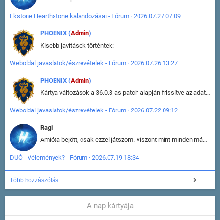
Ekstone Hearthstone kalandozásai - Fórum · 2026.07.27 07:09
PHOENIX (
Admin
)
Kisebb javítások történtek:
Weboldal javaslatok/észrevételek - Fórum · 2026.07.26 13:27
PHOENIX (
Admin
)
Kártya változások a 36.0.3-as patch alapján frissítve az adatbázisban (képek is cserélve).
Weboldal javaslatok/észrevételek - Fórum · 2026.07.22 09:12
Ragi
Amióta bejött, csak ezzel játszom. Viszont mint minden más - akár az alapjáték is, ez is baromira összetett lett. Néha már pár kör után is esélytelen az egész. Vagy irreállisan túltápol valaki, vagy lelép a partner, vagy csak hülye mint a segg. És amikor eljönne az én időm, na akkor jön el mindenki másé is. Engem jobban érdekelne, hogy ki milyen ratingen szokott játszani. Na ez lenne egy érdekes adat.
DUÓ - Vélemények? - Fórum · 2026.07.19 18:34
Több hozzászólás
A nap kártyája