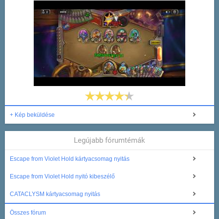
+ Kép beküldése
Legújabb fórumtémák
Escape from Violet Hold kártyacsomag nyitás
Escape from Violet Hold nyitó kibeszélő
CATACLYSM kártyacsomag nyitás
Összes fórum