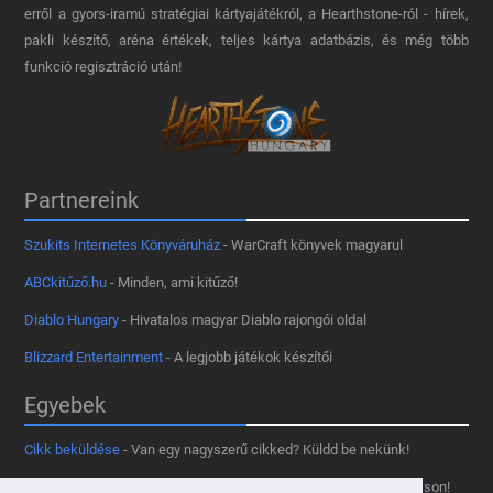
erről a gyors-iramú stratégiai kártyajátékról, a Hearthstone-ról - hírek,
pakli készítő, aréna értékek, teljes kártya adatbázis, és még több
funkció regisztráció után!
Partnereink
Szukits Internetes Könyváruház
- WarCraft könyvek magyarul
ABCkitűző.hu
- Minden, ami kitűző!
Diablo Hungary
- Hivatalos magyar Diablo rajongói oldal
Blizzard Entertainment
- A legjobb játékok készítői
Egyebek
Cikk beküldése
- Van egy nagyszerű cikked? Küldd be nekünk!
Támogass minket
- Tetszik az oldal? Segíts, hogy fennmaradhasson!