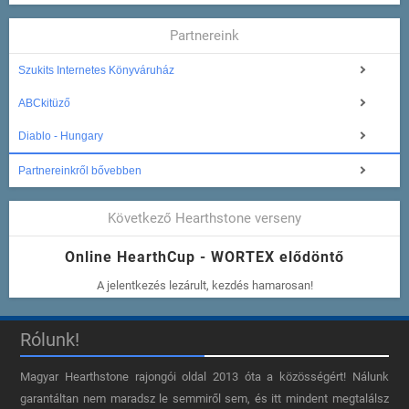
Partnereink
Szukits Internetes Könyváruház
ABCkitüző
Diablo - Hungary
Partnereinkről bővebben
Következő Hearthstone verseny
Online HearthCup - WORTEX elődöntő
A jelentkezés lezárult, kezdés hamarosan!
Rólunk!
Magyar Hearthstone​ rajongói oldal 2013 óta a közösségért! Nálunk
garantáltan nem maradsz le semmiről sem, és itt mindent megtalálsz