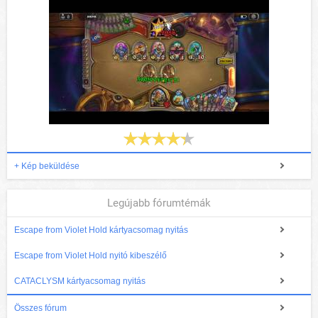
+ Kép beküldése
Legújabb fórumtémák
Escape from Violet Hold kártyacsomag nyitás
Escape from Violet Hold nyitó kibeszélő
CATACLYSM kártyacsomag nyitás
Összes fórum