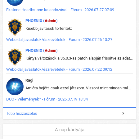
Ekstone Hearthstone kalandozásai - Fórum · 2026.07.27 07:09
PHOENIX (
Admin
)
Kisebb javítások történtek:
Weboldal javaslatok/észrevételek - Fórum · 2026.07.26 13:27
PHOENIX (
Admin
)
Kártya változások a 36.0.3-as patch alapján frissítve az adatbázisban (képek is cserélve).
Weboldal javaslatok/észrevételek - Fórum · 2026.07.22 09:12
Ragi
Amióta bejött, csak ezzel játszom. Viszont mint minden más - akár az alapjáték is, ez is baromira összetett lett. Néha már pár kör után is esélytelen az egész. Vagy irreállisan túltápol valaki, vagy lelép a partner, vagy csak hülye mint a segg. És amikor eljönne az én időm, na akkor jön el mindenki másé is. Engem jobban érdekelne, hogy ki milyen ratingen szokott játszani. Na ez lenne egy érdekes adat.
DUÓ - Vélemények? - Fórum · 2026.07.19 18:34
Több hozzászólás
A nap kártyája