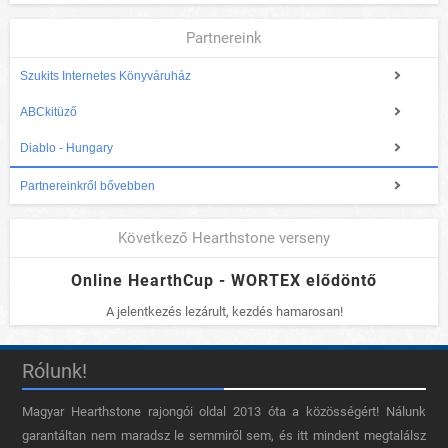
Partnereink
Szukits Internetes Könyváruház
ABCkitüző
Diablo - Hungary
Partnereinkről bővebben
Következő Hearthstone verseny
Online HearthCup - WORTEX elődöntő
A jelentkezés lezárult, kezdés hamarosan!
Rólunk!
Magyar Hearthstone​ rajongói oldal 2013 óta a közösségért! Nálunk
garantáltan nem maradsz le semmiről sem, és itt mindent megtalálsz