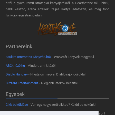
erről a gyors-iramú stratégiai kártyajátékról, a Hearthstone-ról - hírek,
pakli készítő, aréna értékek, teljes kártya adatbázis, és még több
funkció regisztráció után!
Partnereink
Szukits Internetes Könyváruház
- WarCraft könyvek magyarul
ABCkitűző.hu
- Minden, ami kitűző!
Diablo Hungary
- Hivatalos magyar Diablo rajongói oldal
Blizzard Entertainment
- A legjobb játékok készítői
Egyebek
Cikk beküldése
- Van egy nagyszerű cikked? Küldd be nekünk!
Támogass minket
- Tetszik az oldal? Segíts, hogy fennmaradhasson!