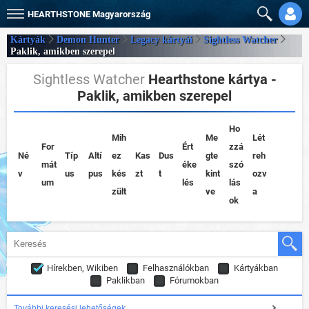
HEARTHSTONE
Magyarország
Kártyák
Demon Hunter
Legacy kártyái
Sightless Watcher
Paklik, amikben szerepel
Sightless Watcher
Hearthstone kártya -
Paklik, amikben szerepel
Ho
Mih
Me
Lét
For
Ért
zzá
Né
Típ
Altí
ez
Kas
Dus
gte
reh
mát
éke
szó
v
us
pus
kés
zt
t
kint
ozv
um
lés
lás
zült
ve
a
ok
Hírekben, Wikiben
Felhasználókban
Kártyákban
Paklikban
Fórumokban
További keresési lehetőségek