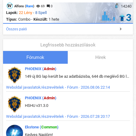
14240
Alfons (
Rare
)
69
0
Lapok:
22 Lény
-
8 Spell
3
Típus:
Combo -
Készült:
1 hete
Összes pakli
Legfrissebb hozzászólások
Fórumok
Hirek
PHOENIX (
Admin
)
149 új BG lap került be az adatbázisba, 644 db meglévő BG lap módosult, bekerültek az új képek a megváltozott lapokhoz is.
Weboldal javaslatok/észrevételek - Fórum · 2026.08.06 22:14
PHOENIX (
Admin
)
HSHU v31.3.0
Weboldal javaslatok/észrevételek - Fórum · 2026.07.28 20:17
Ekstone (
Common
)
Kedves Naplóm!