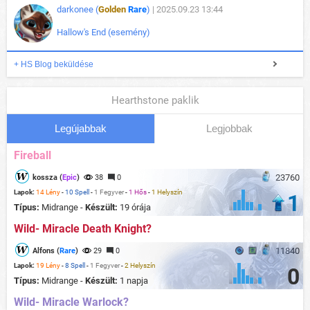
darkonee (
Golden
Rare
)
| 2025.09.23 13:44
Hallow's End (esemény)
+ HS Blog beküldése
Hearthstone paklik
Legújabbak
Legjobbak
Fireball
23760
kossza (
Epic
)
38
0
Lapok:
14 Lény
-
10 Spell
-
1 Fegyver
-
1 Hős
-
1 Helyszín
1
Típus:
Midrange -
Készült:
19 órája
Wild- Miracle Death Knight?
11840
Alfons (
Rare
)
29
0
Lapok:
19 Lény
-
8 Spell
-
1 Fegyver
-
2 Helyszín
0
Típus:
Midrange -
Készült:
1 napja
Wild- Miracle Warlock?