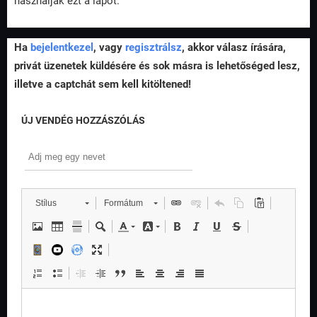
használják ezt a lapot.
Ha
bejelentkezel
, vagy
regisztrálsz
, akkor válasz írására,
privát üzenetek küldésére és sok másra is lehetőséged lesz,
illetve a captchát sem kell kitöltened!
ÚJ VENDÉG HOZZÁSZÓLÁS
Stílus
Formátum