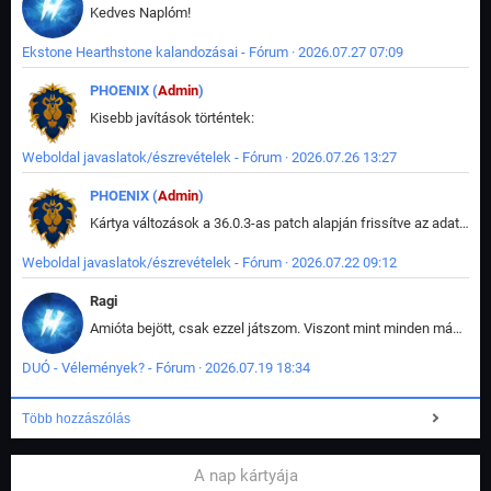
Kedves Naplóm!
Ekstone Hearthstone kalandozásai - Fórum · 2026.07.27 07:09
PHOENIX (
Admin
)
Kisebb javítások történtek:
Weboldal javaslatok/észrevételek - Fórum · 2026.07.26 13:27
PHOENIX (
Admin
)
Kártya változások a 36.0.3-as patch alapján frissítve az adatbázisban (képek is cserélve).
Weboldal javaslatok/észrevételek - Fórum · 2026.07.22 09:12
Ragi
Amióta bejött, csak ezzel játszom. Viszont mint minden más - akár az alapjáték is, ez is baromira összetett lett. Néha már pár kör után is esélytelen az egész. Vagy irreállisan túltápol valaki, vagy lelép a partner, vagy csak hülye mint a segg. És amikor eljönne az én időm, na akkor jön el mindenki másé is. Engem jobban érdekelne, hogy ki milyen ratingen szokott játszani. Na ez lenne egy érdekes adat.
DUÓ - Vélemények? - Fórum · 2026.07.19 18:34
Több hozzászólás
A nap kártyája