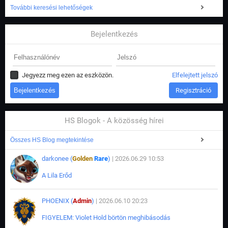
További keresési lehetőségek
Bejelentkezés
Jegyezz meg ezen az eszközön.
Elfelejtett jelszó
Regisztráció
HS Blogok - A közösség hírei
Összes HS Blog megtekintése
darkonee (
Golden
Rare
)
| 2026.06.29 10:53
A Lila Erőd
PHOENIX (
Admin
)
| 2026.06.10 20:23
FIGYELEM: Violet Hold börtön meghibásodás