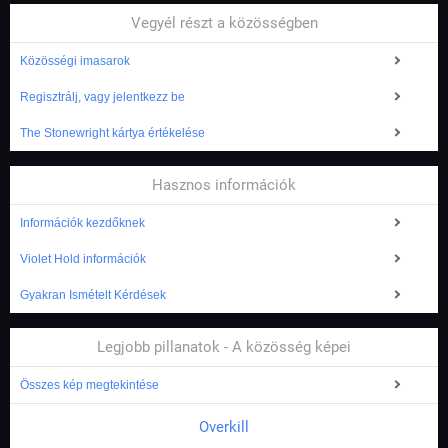
Vegyél részt a közösségben
Közösségi imasarok
Regisztrálj, vagy jelentkezz be
The Stonewright kártya értékelése
Hasznos információk
Információk kezdőknek
Violet Hold információk
Gyakran Ismételt Kérdések
Legjobb pillanatok - A közösség képei
Összes kép megtekintése
Overkill