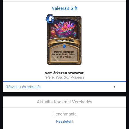
Valeera's Gift
Nem érkezett szavazat!
"Here. You. Go." -Valeera
Részletek és értékelés
Aktuális Kocsmai Verekedés
Henchmania
Részletek
!