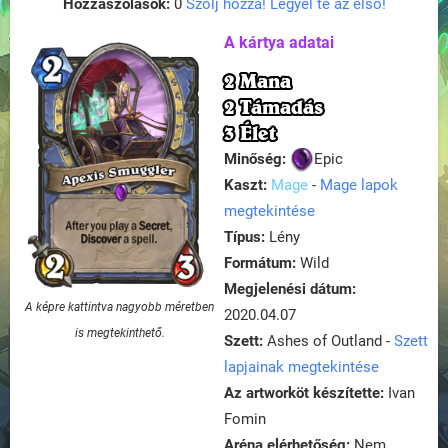
Hozzászólások:
0
Szólj hozzá! Legyél te az első!
A kártya adatai
2 Mana
2 Támadás
3 Élet
Minőség:
Epic
Kaszt:
Mage
-
Mage lapok
megtekintése
Típus:
Lény
Formátum:
Wild
Megjelenési dátum:
A képre kattintva nagyobb méretben
2020.04.07
is megtekinthető.
Szett:
Ashes of Outland -
Szett
lapjainak megtekintése
Az artworköt készítette:
Ivan
Fomin
Aréna elérhetőség:
Nem