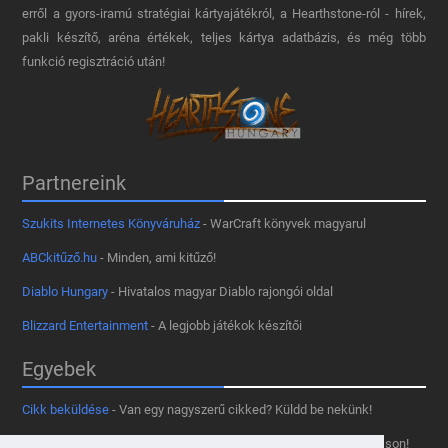
erről a gyors-iramú stratégiai kártyajátékról, a Hearthstone-ról - hírek,
pakli készítő, aréna értékek, teljes kártya adatbázis, és még több
funkció regisztráció után!
Partnereink
Szukits Internetes Könyváruház
- WarCraft könyvek magyarul
ABCkitűző.hu
- Minden, ami kitűző!
Diablo Hungary
- Hivatalos magyar Diablo rajongói oldal
Blizzard Entertainment
- A legjobb játékok készítői
Egyebek
Cikk beküldése
- Van egy nagyszerű cikked? Küldd be nekünk!
Támogass minket
- Tetszik az oldal? Segíts, hogy fennmaradhasson!