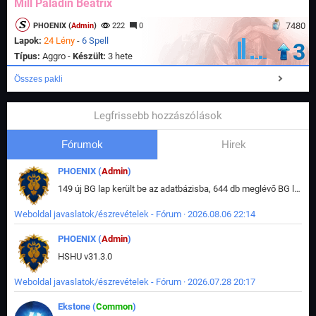
Mill Paladin Beatrix
7480
PHOENIX (
Admin
)
222
0
Lapok:
24 Lény
-
6 Spell
3
Típus:
Aggro -
Készült:
3 hete
Összes pakli
Legfrissebb hozzászólások
Fórumok
Hirek
PHOENIX (
Admin
)
149 új BG lap került be az adatbázisba, 644 db meglévő BG lap módosult, bekerültek az új képek a megváltozott lapokhoz is.
Weboldal javaslatok/észrevételek - Fórum · 2026.08.06 22:14
PHOENIX (
Admin
)
HSHU v31.3.0
Weboldal javaslatok/észrevételek - Fórum · 2026.07.28 20:17
Ekstone (
Common
)