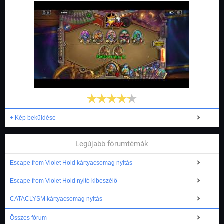
+ Kép beküldése
Legújabb fórumtémák
Escape from Violet Hold kártyacsomag nyitás
Escape from Violet Hold nyitó kibeszélő
CATACLYSM kártyacsomag nyitás
Összes fórum