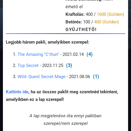
érhető el
Kraftolás:
400 /
1600 (Golden)
Betörés:
100 /
400 (Golden)
GYŰJTHETŐ!
Legjobb három pakli, amelyikben szerepel:
(4)
The Amazing "C'thun"
- 2021.02.14
(3)
Top Secret
- 2023.11.25
(1)
Wild- Quest Secret Mage
- 2021.08.06
Kattints ide
, ha az összes paklit meg szeretnéd tekinteni,
amelyikben ez a lap szerepel!
A lap megjelenése óta ennyi pakliban
szerepel/nem szerepel