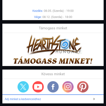
Kezdés:
08.05. (Szerda) - 19:00
Vége:
08.12. (Szerda) - 18:00
Támogass minket
Kövess minket
Adj minket a kedvenceidhez