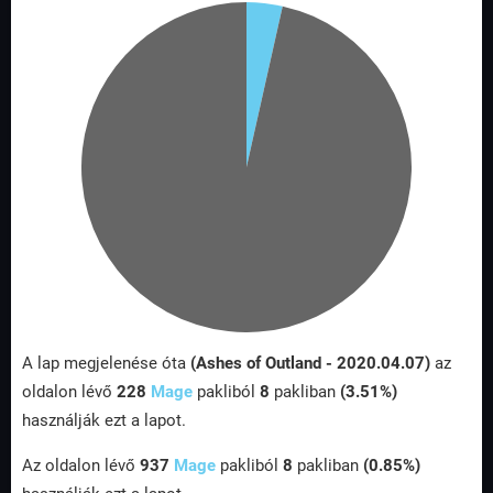
A lap megjelenése óta
(Ashes of Outland - 2020.04.07)
az
oldalon lévő
228
Mage
pakliból
8
pakliban
(3.51%)
használják ezt a lapot.
Az oldalon lévő
937
Mage
pakliból
8
pakliban
(0.85%)