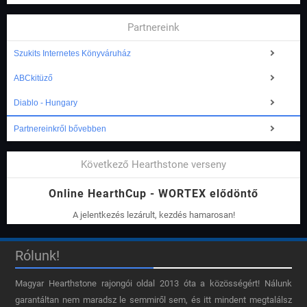
Partnereink
Szukits Internetes Könyváruház
ABCkitüző
Diablo - Hungary
Partnereinkről bővebben
Következő Hearthstone verseny
Online HearthCup - WORTEX elődöntő
A jelentkezés lezárult, kezdés hamarosan!
Rólunk!
Magyar Hearthstone​ rajongói oldal 2013 óta a közösségért! Nálunk
garantáltan nem maradsz le semmiről sem, és itt mindent megtalálsz