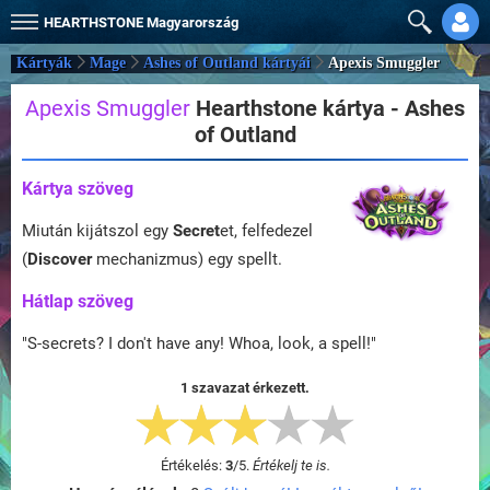
HEARTHSTONE
Magyarország
Kártyák
Mage
Ashes of Outland kártyái
Apexis Smuggler
Apexis Smuggler
Hearthstone kártya - Ashes
of Outland
Kártya szöveg
Miután kijátszol egy
Secret
et, felfedezel
(
Discover
mechanizmus) egy spellt.
Hátlap szöveg
"S-secrets? I don't have any! Whoa, look, a spell!"
1 szavazat érkezett.
Értékelés:
3
/
5
.
Értékelj te is.