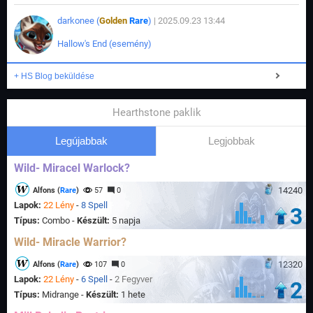
darkonee (
Golden
Rare
)
| 2025.09.23 13:44
Hallow's End (esemény)
+ HS Blog beküldése
Hearthstone paklik
Legújabbak
Legjobbak
Wild- Miracel Warlock?
14240
Alfons (
Rare
)
57
0
Lapok:
22 Lény
-
8 Spell
3
Típus:
Combo -
Készült:
5 napja
Wild- Miracle Warrior?
12320
Alfons (
Rare
)
107
0
Lapok:
22 Lény
-
6 Spell
-
2 Fegyver
2
Típus:
Midrange -
Készült:
1 hete