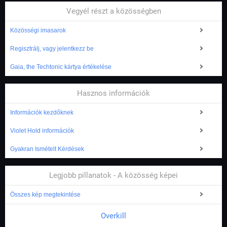
Vegyél részt a közösségben
Közösségi imasarok
Regisztrálj, vagy jelentkezz be
Gaia, the Techtonic kártya értékelése
Hasznos információk
Információk kezdőknek
Violet Hold információk
Gyakran Ismételt Kérdések
Legjobb pillanatok - A közösség képei
Összes kép megtekintése
Overkill