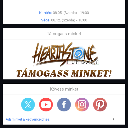
Kezdés:
08.05. (Szerda) - 19:00
Vége:
08.12. (Szerda) - 18:00
Támogass minket
Kövess minket
Adj minket a kedvenceidhez