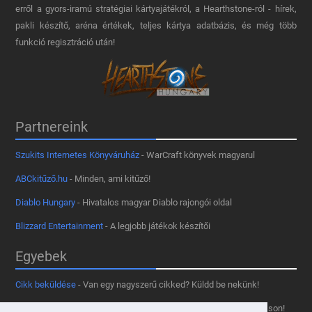
erről a gyors-iramú stratégiai kártyajátékról, a Hearthstone-ról - hírek,
pakli készítő, aréna értékek, teljes kártya adatbázis, és még több
funkció regisztráció után!
Partnereink
Szukits Internetes Könyváruház
- WarCraft könyvek magyarul
ABCkitűző.hu
- Minden, ami kitűző!
Diablo Hungary
- Hivatalos magyar Diablo rajongói oldal
Blizzard Entertainment
- A legjobb játékok készítői
Egyebek
Cikk beküldése
- Van egy nagyszerű cikked? Küldd be nekünk!
Támogass minket
- Tetszik az oldal? Segíts, hogy fennmaradhasson!