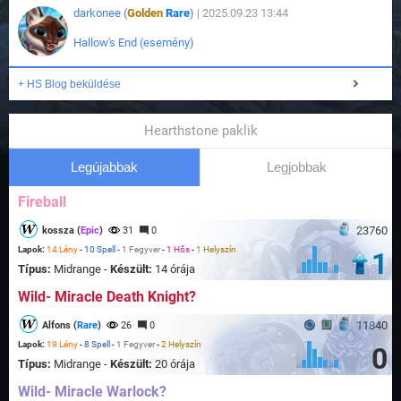
darkonee (
Golden
Rare
)
| 2025.09.23 13:44
Hallow's End (esemény)
+ HS Blog beküldése
Hearthstone paklik
Legújabbak
Legjobbak
Fireball
23760
kossza (
Epic
)
31
0
Lapok:
14 Lény
-
10 Spell
-
1 Fegyver
-
1 Hős
-
1 Helyszín
1
Típus:
Midrange -
Készült:
14 órája
Wild- Miracle Death Knight?
11840
Alfons (
Rare
)
26
0
Lapok:
19 Lény
-
8 Spell
-
1 Fegyver
-
2 Helyszín
0
Típus:
Midrange -
Készült:
20 órája
Wild- Miracle Warlock?