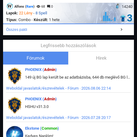
14240
Alfons (
Rare
)
68
0
Lapok:
22 Lény
-
8 Spell
3
Típus:
Combo -
Készült:
1 hete
Összes pakli
Legfrissebb hozzászólások
Fórumok
Hirek
PHOENIX (
Admin
)
149 új BG lap került be az adatbázisba, 644 db meglévő BG lap módosult, bekerültek az új képek a megváltozott lapokhoz is.
Weboldal javaslatok/észrevételek - Fórum · 2026.08.06 22:14
PHOENIX (
Admin
)
HSHU v31.3.0
Weboldal javaslatok/észrevételek - Fórum · 2026.07.28 20:17
Ekstone (
Common
)
Kedves Naplóm!