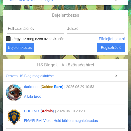
További keresési lehetőségek
Bejelentkezés
Jegyezz meg ezen az eszközön.
Elfelejtett jelszó
Regisztráció
HS Blogok - A közösség hírei
Összes HS Blog megtekintése
darkonee (
Golden
Rare
)
| 2026.06.29 10:53
A Lila Erőd
PHOENIX (
Admin
)
| 2026.06.10 20:23
FIGYELEM: Violet Hold börtön meghibásodás