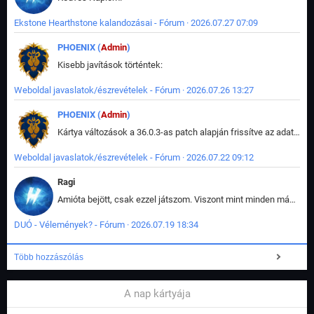
Ekstone Hearthstone kalandozásai - Fórum · 2026.07.27 07:09
PHOENIX (
Admin
)
Kisebb javítások történtek:
Weboldal javaslatok/észrevételek - Fórum · 2026.07.26 13:27
PHOENIX (
Admin
)
Kártya változások a 36.0.3-as patch alapján frissítve az adatbázisban (képek is cserélve).
Weboldal javaslatok/észrevételek - Fórum · 2026.07.22 09:12
Ragi
Amióta bejött, csak ezzel játszom. Viszont mint minden más - akár az alapjáték is, ez is baromira összetett lett. Néha már pár kör után is esélytelen az egész. Vagy irreállisan túltápol valaki, vagy lelép a partner, vagy csak hülye mint a segg. És amikor eljönne az én időm, na akkor jön el mindenki másé is. Engem jobban érdekelne, hogy ki milyen ratingen szokott játszani. Na ez lenne egy érdekes adat.
DUÓ - Vélemények? - Fórum · 2026.07.19 18:34
Több hozzászólás
A nap kártyája