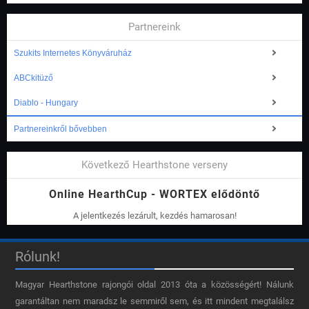
Partnereink
Szukits Internetes Könyváruház
ABCkitüző
Diablo - Hungary
Partnereinkről bővebben
Következő Hearthstone verseny
Online HearthCup - WORTEX elődöntő
A jelentkezés lezárult, kezdés hamarosan!
Rólunk!
Magyar Hearthstone​ rajongói oldal 2013 óta a közösségért! Nálunk
garantáltan nem maradsz le semmiről sem, és itt mindent megtalálsz