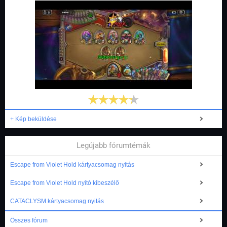
+ Kép beküldése
Legújabb fórumtémák
Escape from Violet Hold kártyacsomag nyitás
Escape from Violet Hold nyitó kibeszélő
CATACLYSM kártyacsomag nyitás
Összes fórum