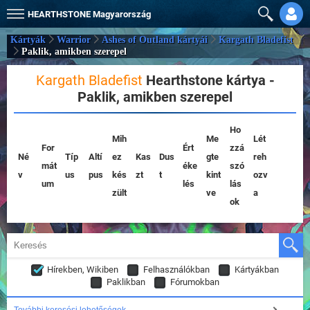
HEARTHSTONE
Magyarország
Kártyák
Warrior
Ashes of Outland kártyái
Kargath Bladefist
Paklik, amikben szerepel
Kargath Bladefist
Hearthstone kártya -
Paklik, amikben szerepel
Ho
Mih
Me
Lét
For
Ért
zzá
Né
Típ
Altí
ez
Kas
Dus
gte
reh
mát
éke
szó
v
us
pus
kés
zt
t
kint
ozv
um
lés
lás
zült
ve
a
ok
Hírekben, Wikiben
Felhasználókban
Kártyákban
Paklikban
Fórumokban