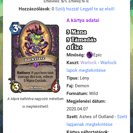
Értékelés:
5
/
5
.
Értékelj te is.
Hozzászólások:
0
Szólj hozzá! Legyél te az első!
A kártya adatai
3 Mana
3 Támadás
4 Élet
Minőség:
Epic
Kaszt:
Warlock
-
Warlock
lapok megtekintése
Típus:
Lény
Faj:
Demon
Formátum:
Wild
A képre kattintva nagyobb méretben
Megjelenési dátum:
is megtekinthető.
2020.04.07
Szett:
Ashes of Outland -
Szett
lapjainak megtekintése
Kártya változtatások: