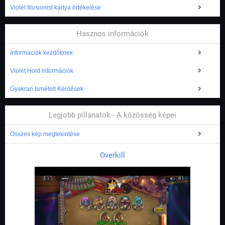
Violet Illusionist kártya értékelése
Hasznos információk
Információk kezdőknek
Violet Hold információk
Gyakran Ismételt Kérdések
Legjobb pillanatok - A közösség képei
Összes kép megtekintése
Overkill