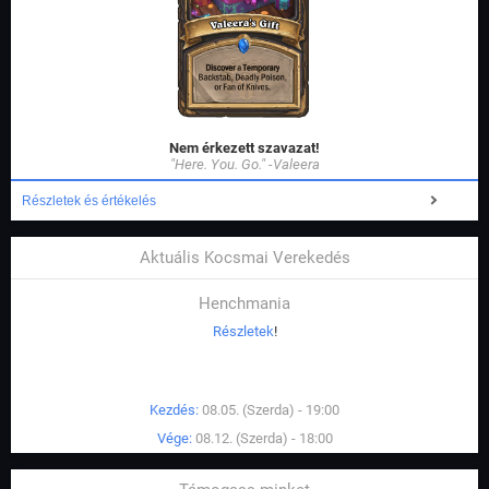
Nem érkezett szavazat!
"Here. You. Go." -Valeera
Részletek és értékelés
Aktuális Kocsmai Verekedés
Henchmania
Részletek
!
Kezdés:
08.05. (Szerda) - 19:00
Vége:
08.12. (Szerda) - 18:00