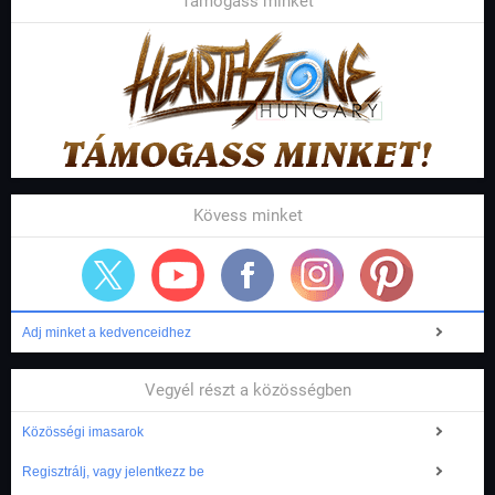
Támogass minket
Kövess minket
Adj minket a kedvenceidhez
Vegyél részt a közösségben
Közösségi imasarok
Regisztrálj, vagy jelentkezz be