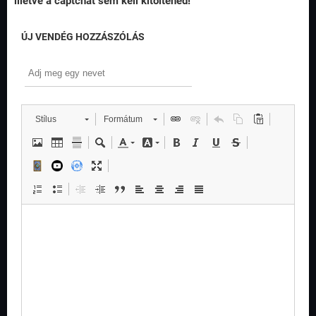
illetve a captchát sem kell kitöltened!
ÚJ VENDÉG HOZZÁSZÓLÁS
Stílus
Formátum