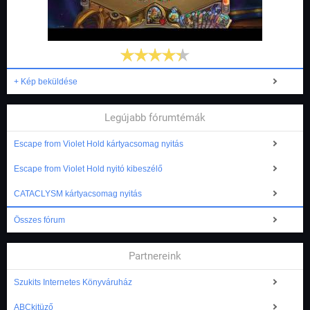
+ Kép beküldése
Legújabb fórumtémák
Escape from Violet Hold kártyacsomag nyitás
Escape from Violet Hold nyitó kibeszélő
CATACLYSM kártyacsomag nyitás
Összes fórum
Partnereink
Szukits Internetes Könyváruház
ABCkitüző