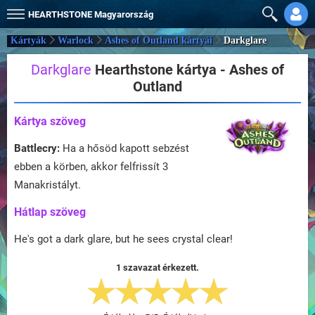
HEARTHSTONE
Magyarország
Kártyák
Warlock
Ashes of Outland kártyái
Darkglare
Darkglare
Hearthstone kártya - Ashes of
Outland
Kártya szöveg
Battlecry:
Ha a hősöd kapott sebzést
ebben a körben, akkor felfrissít 3
Manakristályt.
Hátlap szöveg
He's got a dark glare, but he sees crystal clear!
1 szavazat érkezett.