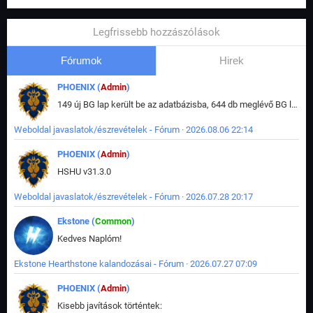
Legfrissebb hozzászólások
Fórumok
Hirek
PHOENIX (
Admin
)
149 új BG lap került be az adatbázisba, 644 db meglévő BG lap módosult, bekerültek az új képek a megváltozott lapokhoz is.
Weboldal javaslatok/észrevételek - Fórum · 2026.08.06 22:14
PHOENIX (
Admin
)
HSHU v31.3.0
Weboldal javaslatok/észrevételek - Fórum · 2026.07.28 20:17
Ekstone (
Common
)
Kedves Naplóm!
Ekstone Hearthstone kalandozásai - Fórum · 2026.07.27 07:09
PHOENIX (
Admin
)
Kisebb javítások történtek: