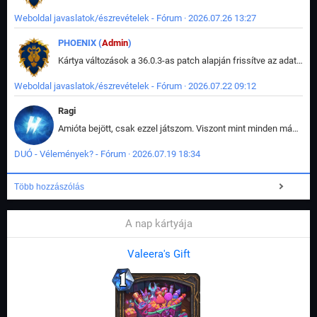
Weboldal javaslatok/észrevételek - Fórum · 2026.07.26 13:27
PHOENIX (
Admin
)
Kártya változások a 36.0.3-as patch alapján frissítve az adatbázisban (képek is cserélve).
Weboldal javaslatok/észrevételek - Fórum · 2026.07.22 09:12
Ragi
Amióta bejött, csak ezzel játszom. Viszont mint minden más - akár az alapjáték is, ez is baromira összetett lett. Néha már pár kör után is esélytelen az egész. Vagy irreállisan túltápol valaki, vagy lelép a partner, vagy csak hülye mint a segg. És amikor eljönne az én időm, na akkor jön el mindenki másé is. Engem jobban érdekelne, hogy ki milyen ratingen szokott játszani. Na ez lenne egy érdekes adat.
DUÓ - Vélemények? - Fórum · 2026.07.19 18:34
Több hozzászólás
A nap kártyája
Valeera's Gift