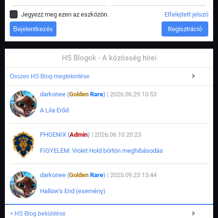
Jegyezz meg ezen az eszközön.
Elfelejtett jelszó
Regisztráció
HS Blogok - A közösség hírei
Összes HS Blog megtekintése
darkonee (
Golden
Rare
)
| 2026.06.29 10:53
A Lila Erőd
PHOENIX (
Admin
)
| 2026.06.10 20:23
FIGYELEM: Violet Hold börtön meghibásodás
darkonee (
Golden
Rare
)
| 2025.09.23 13:44
Hallow's End (esemény)
+ HS Blog beküldése