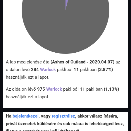
A lap megjelenése óta
(Ashes of Outland - 2020.04.07)
az
oldalon lévő
284
Warlock
pakliból
11
pakliban
(3.87%)
használják ezt a lapot.
Az oldalon lévő
975
Warlock
pakliból
11
pakliban
(1.13%)
használják ezt a lapot.
Ha
bejelentkezel
, vagy
regisztrálsz
, akkor válasz írására,
privát üzenetek küldésére és sok másra is lehetőséged lesz,