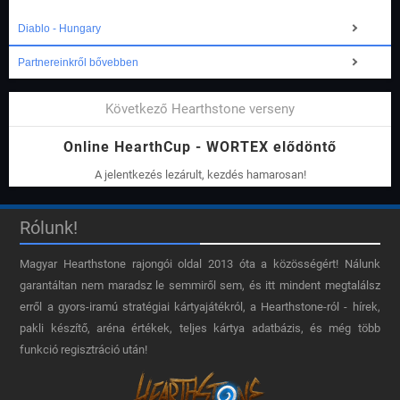
Diablo - Hungary
Partnereinkről bővebben
Következő Hearthstone verseny
Online HearthCup - WORTEX elődöntő
A jelentkezés lezárult, kezdés hamarosan!
Rólunk!
Magyar Hearthstone​ rajongói oldal 2013 óta a közösségért! Nálunk
garantáltan nem maradsz le semmiről sem, és itt mindent megtalálsz
erről a gyors-iramú stratégiai kártyajátékról, a Hearthstone-ról - hírek,
pakli készítő, aréna értékek, teljes kártya adatbázis, és még több
funkció regisztráció után!