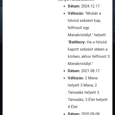
Dátum:
2024.12.17
Változás:
"Miután a
hősöd sebzést kap,
felfrissít egy
Manakristályt." helyett
"
Battlecry:
Ha a hősöd
kapott sebzést ebben a
körben, akkor felfrissít 3
Manakristályt."
Dátum:
2021.08.17
Változás:
2 Mana
helyett 3 Mana; 2
Támadás helyett 3
Támadás; 3 Élet helyett
4 Élet
Dátum:
2020.09.08