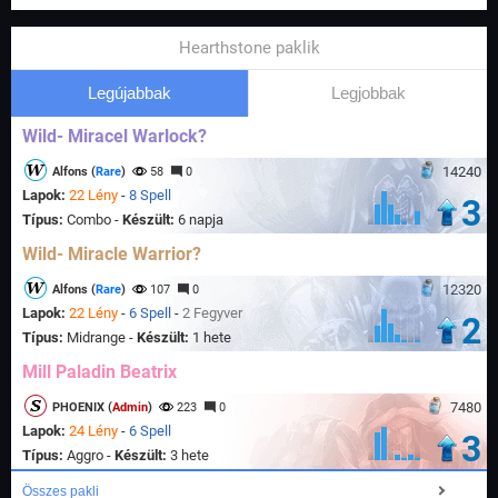
Hearthstone paklik
Legújabbak
Legjobbak
Wild- Miracel Warlock?
14240
Alfons (
Rare
)
58
0
Lapok:
22 Lény
-
8 Spell
3
Típus:
Combo -
Készült:
6 napja
Wild- Miracle Warrior?
12320
Alfons (
Rare
)
107
0
Lapok:
22 Lény
-
6 Spell
-
2 Fegyver
2
Típus:
Midrange -
Készült:
1 hete
Mill Paladin Beatrix
7480
PHOENIX (
Admin
)
223
0
Lapok:
24 Lény
-
6 Spell
3
Típus:
Aggro -
Készült:
3 hete
Összes pakli