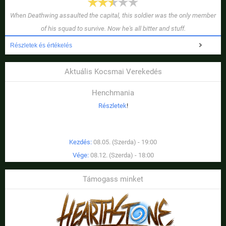
When Deathwing assaulted the capital, this soldier was the only member
of his squad to survive. Now he's all bitter and stuff.
Részletek és értékelés
Aktuális Kocsmai Verekedés
Henchmania
Részletek
!
Kezdés:
08.05. (Szerda) - 19:00
Vége:
08.12. (Szerda) - 18:00
Támogass minket