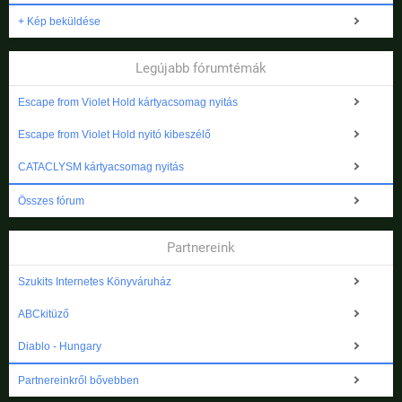
+ Kép beküldése
Legújabb fórumtémák
Escape from Violet Hold kártyacsomag nyitás
Escape from Violet Hold nyitó kibeszélő
CATACLYSM kártyacsomag nyitás
Összes fórum
Partnereink
Szukits Internetes Könyváruház
ABCkitüző
Diablo - Hungary
Partnereinkről bővebben