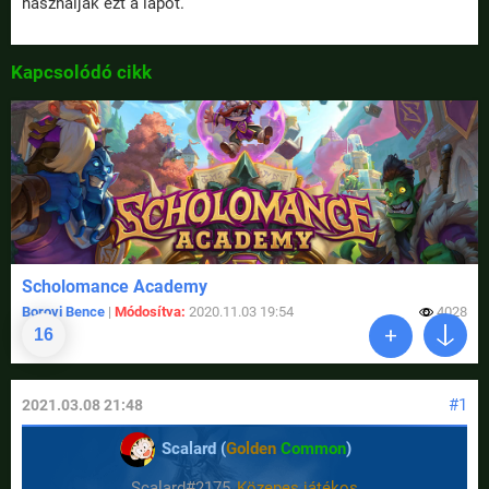
használják ezt a lapot.
Kapcsolódó cikk
Scholomance Academy
Borovi Bence
|
Módosítva:
2020.11.03 19:54
4028
16
#1
2021.03.08 21:48
Scalard (
Golden
Common
)
Scalard#2175
Közepes játékos