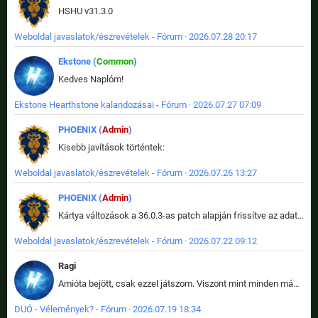
HSHU v31.3.0
Weboldal javaslatok/észrevételek - Fórum · 2026.07.28 20:17
Ekstone (
Common
)
Kedves Naplóm!
Ekstone Hearthstone kalandozásai - Fórum · 2026.07.27 07:09
PHOENIX (
Admin
)
Kisebb javítások történtek:
Weboldal javaslatok/észrevételek - Fórum · 2026.07.26 13:27
PHOENIX (
Admin
)
Kártya változások a 36.0.3-as patch alapján frissítve az adatbázisban (képek is cserélve).
Weboldal javaslatok/észrevételek - Fórum · 2026.07.22 09:12
Ragi
Amióta bejött, csak ezzel játszom. Viszont mint minden más - akár az alapjáték is, ez is baromira összetett lett. Néha már pár kör után is esélytelen az egész. Vagy irreállisan túltápol valaki, vagy lelép a partner, vagy csak hülye mint a segg. És amikor eljönne az én időm, na akkor jön el mindenki másé is. Engem jobban érdekelne, hogy ki milyen ratingen szokott játszani. Na ez lenne egy érdekes adat.
DUÓ - Vélemények? - Fórum · 2026.07.19 18:34