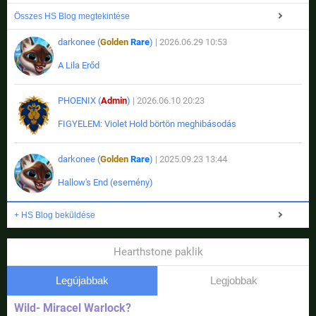
Összes HS Blog megtekintése
darkonee (
Golden
Rare
)
| 2026.06.29 10:53
A Lila Erőd
PHOENIX (
Admin
)
| 2026.06.10 20:23
FIGYELEM: Violet Hold börtön meghibásodás
darkonee (
Golden
Rare
)
| 2025.09.23 13:44
Hallow's End (esemény)
+ HS Blog beküldése
Hearthstone paklik
Legújabbak
Legjobbak
Wild- Miracel Warlock?