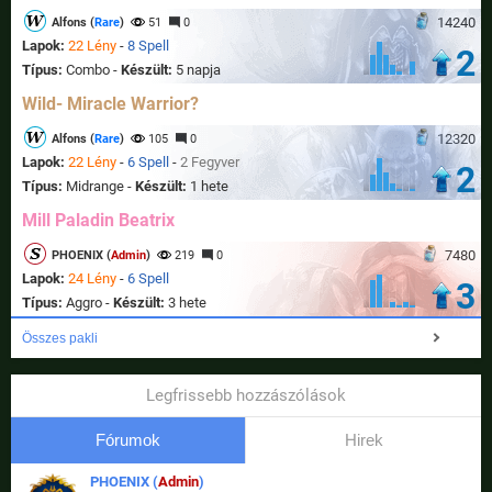
14240
Alfons (
Rare
)
51
0
Lapok:
22 Lény
-
8 Spell
2
Típus:
Combo -
Készült:
5 napja
Wild- Miracle Warrior?
12320
Alfons (
Rare
)
105
0
Lapok:
22 Lény
-
6 Spell
-
2 Fegyver
2
Típus:
Midrange -
Készült:
1 hete
Mill Paladin Beatrix
7480
PHOENIX (
Admin
)
219
0
Lapok:
24 Lény
-
6 Spell
3
Típus:
Aggro -
Készült:
3 hete
Összes pakli
Legfrissebb hozzászólások
Fórumok
Hirek
PHOENIX (
Admin
)