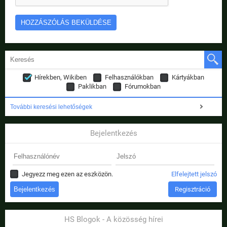
Hírekben, Wikiben
Felhasználókban
Kártyákban
Paklikban
Fórumokban
További keresési lehetőségek
Bejelentkezés
Jegyezz meg ezen az eszközön.
Elfelejtett jelszó
Regisztráció
HS Blogok - A közösség hírei