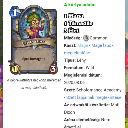
A kártya adatai
1 Mana
1 Támadás
3 Élet
Minőség:
Common
Kaszt:
Mage
-
Mage lapok
megtekintése
Típus:
Lény
Formátum:
Wild
Megjelenési dátum:
A képre kattintva nagyobb méretben
2020.08.06
is megtekinthető.
Szett:
Scholomance Academy
-
Szett lapjainak megtekintése
Az artworköt készítette:
Matt
Dixon
Aréna elérhetőség:
Nem
érhető el