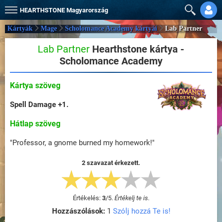
HEARTHSTONE
Magyarország
Kártyák
Mage
Scholomance Academy kártyái
Lab Partner
Lab Partner
Hearthstone kártya -
Scholomance Academy
Kártya szöveg
Spell Damage +1.
Hátlap szöveg
"Professor, a gnome burned my homework!"
2 szavazat érkezett.
Értékelés:
3
/
5
.
Értékelj te is.
Hozzászólások:
1
Szólj hozzá Te is!