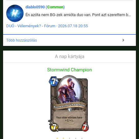
diablo0590 (
Common
)
Én azóta nem BG-zek amióta duo van. Pont azt szerettem benne, hogy rajtam múlik mi történik, nem pedig a társamon. Kérem vissza a régi BG-t :D
DUÓ - Vélemények? - Fórum · 2026.07.18 20:55
Több hozzászólás
A nap kártyája
Stormwind Champion