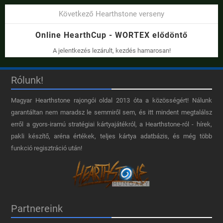
Következő Hearthstone verseny
Online HearthCup - WORTEX elődöntő
A jelentkezés lezárult, kezdés hamarosan!
Rólunk!
Magyar Hearthstone​ rajongói oldal 2013 óta a közösségért! Nálunk
garantáltan nem maradsz le semmiről sem, és itt mindent megtalálsz
erről a gyors-iramú stratégiai kártyajátékról, a Hearthstone-ról - hírek,
pakli készítő, aréna értékek, teljes kártya adatbázis, és még több
funkció regisztráció után!
Partnereink