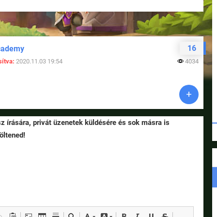
16
cademy
ítva:
2020.11.03 19:54
4034
sz írására, privát üzenetek küldésére és sok másra is
öltened!