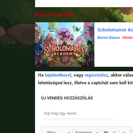
Kapcsolódó cikk
Scholomance A
Borovi Bence
|
Módos
Ha
bejelentkezel
, vagy
regisztrálsz
, akkor vála
lehetőséged lesz, illetve a captchát sem kell kit
ÚJ VENDÉG HOZZÁSZÓLÁS
Stílus
Formátum