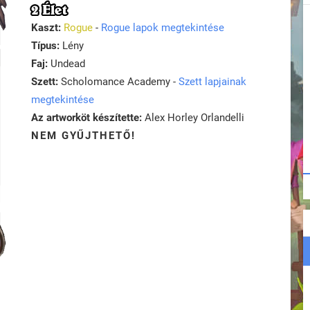
2 Élet
Kaszt:
Rogue
-
Rogue lapok megtekintése
Típus:
Lény
Faj:
Undead
Szett:
Scholomance Academy -
Szett lapjainak
megtekintése
Az artworköt készítette:
Alex Horley Orlandelli
NEM GYŰJTHETŐ!