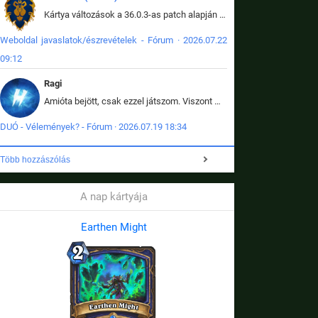
Kártya változások a 36.0.3-as patch alapján frissítve az adatbázisban (képek is cserélve).
Weboldal javaslatok/észrevételek - Fórum · 2026.07.22
09:12
Ragi
Amióta bejött, csak ezzel játszom. Viszont mint minden más - akár az alapjáték is, ez is baromira összetett lett. Néha már pár kör után is esélytelen az egész. Vagy irreállisan túltápol valaki, vagy lelép a partner, vagy csak hülye mint a segg. És amikor eljönne az én időm, na akkor jön el mindenki másé is. Engem jobban érdekelne, hogy ki milyen ratingen szokott játszani. Na ez lenne egy érdekes adat.
DUÓ - Vélemények? - Fórum · 2026.07.19 18:34
Több hozzászólás
A nap kártyája
Earthen Might