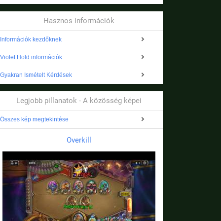
Hasznos információk
Információk kezdőknek
Violet Hold információk
Gyakran Ismételt Kérdések
Legjobb pillanatok - A közösség képei
Összes kép megtekintése
Overkill