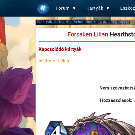
Fórum
Kártyák
Eszkö
Kártyák
Rogue
Scholomance Academy kártyái
Forsaken Lilian
Hearthst
Kapcsolódó kártyák
Infiltrator Lilian
Nem szavazhatsz 
Hozzászólások: