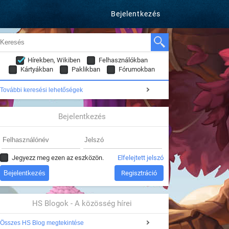
Bejelentkezés
Hírekben, Wikiben
Felhasználókban
Kártyákban
Paklikban
Fórumokban
További keresési lehetőségek
Bejelentkezés
Jegyezz meg ezen az eszközön.
Elfelejtett jelszó
Regisztráció
HS Blogok - A közösség hírei
Összes HS Blog megtekintése