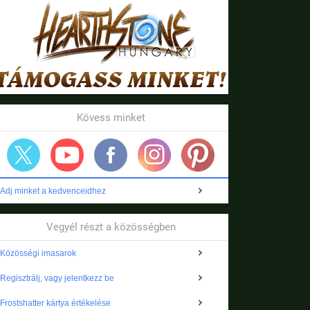
Kövess minket
Adj minket a kedvenceidhez
Vegyél részt a közösségben
Közösségi imasarok
Regisztrálj, vagy jelentkezz be
Frostshatter kártya értékelése