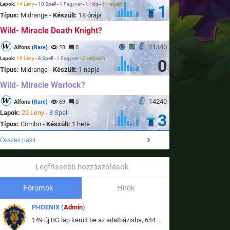
Lapok:
14 Lény
-
10 Spell
-
1 Fegyver
-
1 Hős
-
1 Helyszín
1
Típus:
Midrange -
Készült:
18 órája
Wild- Miracle Death Knight?
11840
Alfons (
Rare
)
28
0
Lapok:
19 Lény
-
8 Spell
-
1 Fegyver
-
2 Helyszín
0
Típus:
Midrange -
Készült:
1 napja
Wild- Miracle Warlock?
14240
Alfons (
Rare
)
69
0
Lapok:
22 Lény
-
8 Spell
3
Típus:
Combo -
Készült:
1 hete
Összes pakli
Legfrissebb hozzászólások
Fórumok
Hirek
PHOENIX (
Admin
)
149 új BG lap került be az adatbázisba, 644 db meglévő BG lap módosult, bekerültek az új képek a megváltozott lapokhoz is.