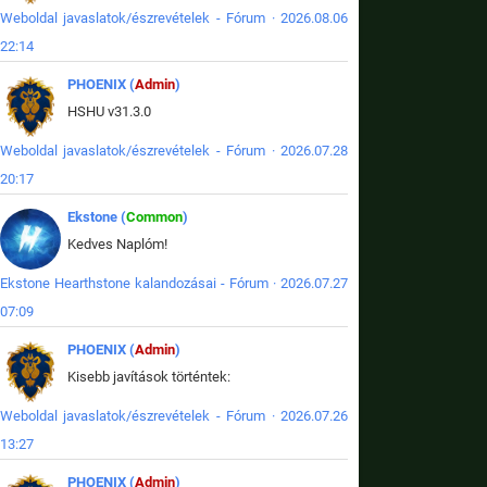
Weboldal javaslatok/észrevételek - Fórum · 2026.08.06
22:14
PHOENIX (
Admin
)
HSHU v31.3.0
Weboldal javaslatok/észrevételek - Fórum · 2026.07.28
20:17
Ekstone (
Common
)
Kedves Naplóm!
Ekstone Hearthstone kalandozásai - Fórum · 2026.07.27
07:09
PHOENIX (
Admin
)
Kisebb javítások történtek:
Weboldal javaslatok/észrevételek - Fórum · 2026.07.26
13:27
PHOENIX (
Admin
)