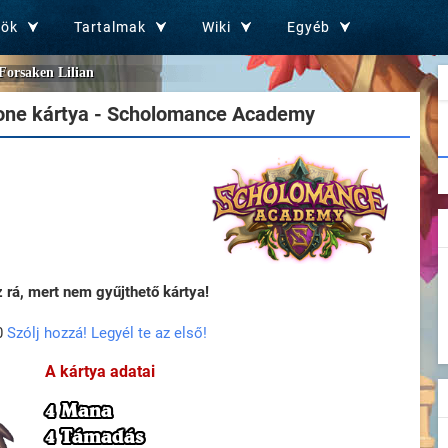
zök
Tartalmak
Wiki
Egyéb
Forsaken Lilian
one kártya - Scholomance Academy
rá, mert nem gyűjthető kártya!
0
Szólj hozzá! Legyél te az első!
A kártya adatai
4 Mana
4 Támadás