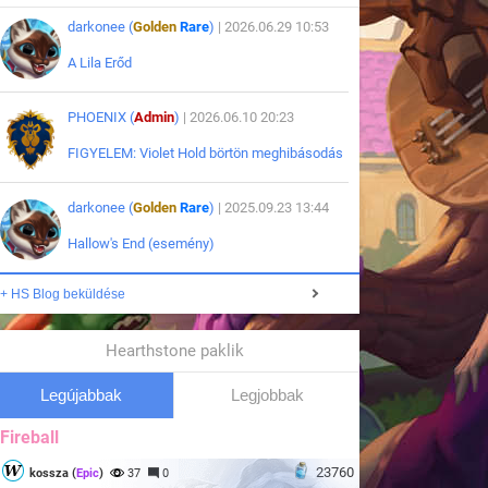
darkonee (
Golden
Rare
)
| 2026.06.29 10:53
A Lila Erőd
PHOENIX (
Admin
)
| 2026.06.10 20:23
FIGYELEM: Violet Hold börtön meghibásodás
darkonee (
Golden
Rare
)
| 2025.09.23 13:44
Hallow's End (esemény)
+ HS Blog beküldése
Hearthstone paklik
Legújabbak
Legjobbak
Fireball
23760
kossza (
Epic
)
37
0