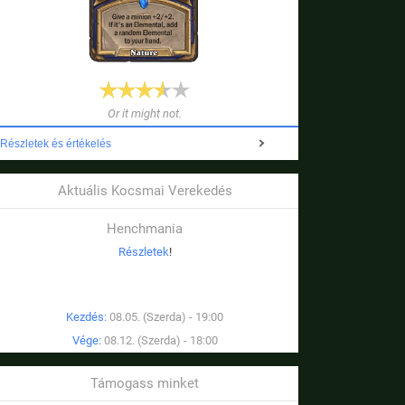
Or it might not.
Részletek és értékelés
Aktuális Kocsmai Verekedés
Henchmania
Részletek
!
Kezdés:
08.05. (Szerda) - 19:00
Vége:
08.12. (Szerda) - 18:00
Támogass minket