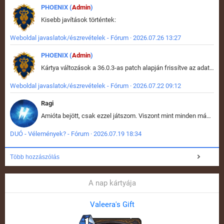
PHOENIX (
Admin
)
Kisebb javítások történtek:
Weboldal javaslatok/észrevételek - Fórum · 2026.07.26 13:27
PHOENIX (
Admin
)
Kártya változások a 36.0.3-as patch alapján frissítve az adatbázisban (képek is cserélve).
Weboldal javaslatok/észrevételek - Fórum · 2026.07.22 09:12
Ragi
Amióta bejött, csak ezzel játszom. Viszont mint minden más - akár az alapjáték is, ez is baromira összetett lett. Néha már pár kör után is esélytelen az egész. Vagy irreállisan túltápol valaki, vagy lelép a partner, vagy csak hülye mint a segg. És amikor eljönne az én időm, na akkor jön el mindenki másé is. Engem jobban érdekelne, hogy ki milyen ratingen szokott játszani. Na ez lenne egy érdekes adat.
DUÓ - Vélemények? - Fórum · 2026.07.19 18:34
Több hozzászólás
A nap kártyája
Valeera's Gift