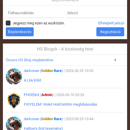
Jegyezz meg ezen az eszközön.
Elfelejtett jelszó
Regisztráció
HS Blogok - A közösség hírei
Összes HS Blog megtekintése
darkonee (
Golden
Rare
)
| 2026.06.29 10:53
A Lila Erőd
PHOENIX (
Admin
)
| 2026.06.10 20:23
FIGYELEM: Violet Hold börtön meghibásodás
darkonee (
Golden
Rare
)
| 2025.09.23 13:44
Hallow's End (esemény)