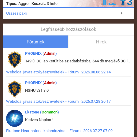
3
Típus:
Aggro -
Készült:
3 hete
Összes pakli
Legfrissebb hozzászólások
Fórumok
Hirek
PHOENIX (
Admin
)
149 új BG lap került be az adatbázisba, 644 db meglévő BG lap módosult, bekerültek az új képek a megváltozott lapokhoz is.
Weboldal javaslatok/észrevételek - Fórum · 2026.08.06 22:14
PHOENIX (
Admin
)
HSHU v31.3.0
Weboldal javaslatok/észrevételek - Fórum · 2026.07.28 20:17
Ekstone (
Common
)
Kedves Naplóm!
Ekstone Hearthstone kalandozásai - Fórum · 2026.07.27 07:09