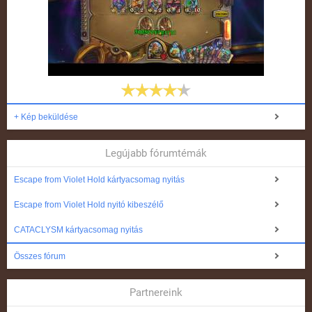
+ Kép beküldése
Legújabb fórumtémák
Escape from Violet Hold kártyacsomag nyitás
Escape from Violet Hold nyitó kibeszélő
CATACLYSM kártyacsomag nyitás
Összes fórum
Partnereink