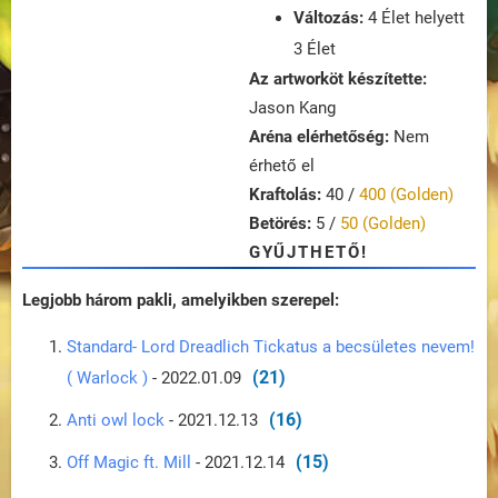
Változás:
4 Élet helyett
3 Élet
Az artworköt készítette:
Jason Kang
Aréna elérhetőség:
Nem
érhető el
Kraftolás:
40 /
400 (Golden)
Betörés:
5 /
50 (Golden)
GYŰJTHETŐ!
Legjobb három pakli, amelyikben szerepel:
Standard- Lord Dreadlich Tickatus a becsületes nevem!
(21)
( Warlock )
- 2022.01.09
(16)
Anti owl lock
- 2021.12.13
(15)
Off Magic ft. Mill
- 2021.12.14