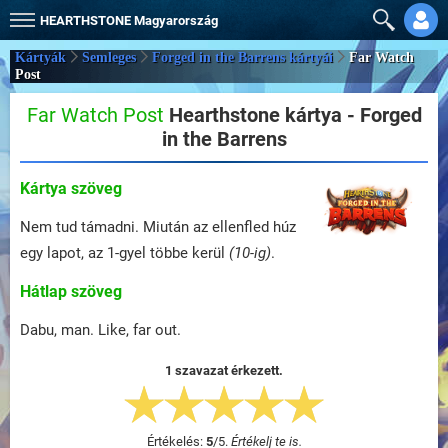
HEARTHSTONE
Magyarország
Kártyák
Semleges
Forged in the Barrens kártyái
Far Watch
Post
Far Watch Post
Hearthstone kártya - Forged
in the Barrens
Kártya szöveg
Nem tud támadni. Miután az ellenfled húz
egy lapot, az 1-gyel többe kerül
(10-ig)
.
Hátlap szöveg
Dabu, man. Like, far out.
1 szavazat érkezett.
Értékelés:
5
/
5
.
Értékelj te is.