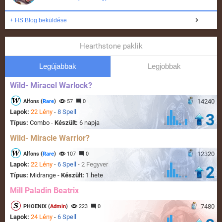
+ HS Blog beküldése
Hearthstone paklik
Legújabbak
Legjobbak
Wild- Miracel Warlock?
14240
Alfons (
Rare
)
57
0
Lapok:
22 Lény
-
8 Spell
3
Típus:
Combo -
Készült:
6 napja
Wild- Miracle Warrior?
12320
Alfons (
Rare
)
107
0
Lapok:
22 Lény
-
6 Spell
-
2 Fegyver
2
Típus:
Midrange -
Készült:
1 hete
Mill Paladin Beatrix
7480
PHOENIX (
Admin
)
223
0
Lapok:
24 Lény
-
6 Spell