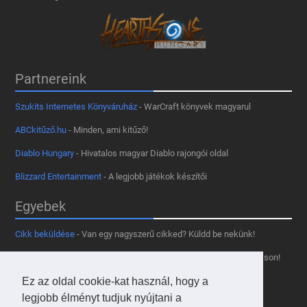
Partnereink
Szukits Internetes Könyváruház
- WarCraft könyvek magyarul
ABCkitűző.hu
- Minden, ami kitűző!
Diablo Hungary
- Hivatalos magyar Diablo rajongói oldal
Blizzard Entertainment
- A legjobb játékok készítői
Egyebek
Cikk beküldése
- Van egy nagyszerű cikked? Küldd be nekünk!
Támogass minket
- Tetszik az oldal? Segíts, hogy fennmaradhasson!
Kapcsolat, médiaajánlat
- Lépj velünk kapcsolatba!
Ez az oldal cookie-kat használ, hogy a
legjobb élményt tudjuk nyújtani a
Használd a tooltipünket
- A saját oldaladon is!