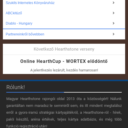
Szukits Internetes Könyváruház
ABCkitüző
Diablo - Hungary
Partnereinkről bővebben
Következő Hearthstone verseny
Online HearthCup - WORTEX elődöntő
A jelentkezés lezárult, kezdés hamarosan!
Rólunk!
Magyar Hearthstone​ rajongói oldal 2013 óta a közösségért! Nálunk
garantáltan nem maradsz le semmiről sem, és itt mindent megtalálsz
erről a gyors-iramú stratégiai kártyajátékról, a Hearthstone-ról - hírek,
pakli készítő, aréna értékek, teljes kártya adatbázis, és még több
funkció regisztráció után!