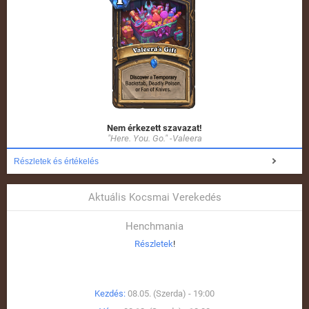
Nem érkezett szavazat!
"Here. You. Go." -Valeera
Részletek és értékelés
Aktuális Kocsmai Verekedés
Henchmania
Részletek
!
Kezdés:
08.05. (Szerda) - 19:00