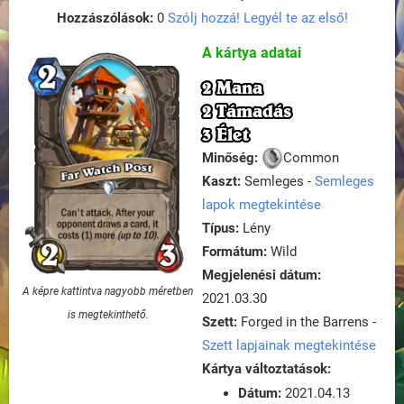
Hozzászólások:
0
Szólj hozzá! Legyél te az első!
A kártya adatai
2 Mana
2 Támadás
3 Élet
Minőség:
Common
Kaszt:
Semleges -
Semleges
lapok megtekintése
Típus:
Lény
Formátum:
Wild
Megjelenési dátum:
A képre kattintva nagyobb méretben
2021.03.30
is megtekinthető.
Szett:
Forged in the Barrens -
Szett lapjainak megtekintése
Kártya változtatások:
Dátum:
2021.04.13