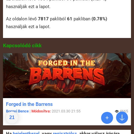
használják ezt a lapot.
Az oldalon lévő
7817
pakliból
61
pakliban
(0.78%)
használják ezt a lapot.
Kapcsolódó cikk
Forged in the Barrens
Borovi Bence
|
Módosítva:
2021.03.30 21:55
4665
21
Ha
bejelentkezel
, vagy
regisztrálsz
, akkor válasz írására,