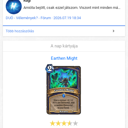
Ragi
Amióta bejött, csak ezzel játszom. Viszont mint minden más - akár az alapjáték is, ez is baromira összetett lett. Néha már pár kör után is esélytelen az egész. Vagy irreállisan túltápol valaki, vagy lelép a partner, vagy csak hülye mint a segg. És amikor eljönne az én időm, na akkor jön el mindenki másé is. Engem jobban érdekelne, hogy ki milyen ratingen szokott játszani. Na ez lenne egy érdekes adat.
DUÓ - Vélemények? - Fórum · 2026.07.19 18:34
Több hozzászólás
A nap kártyája
Earthen Might