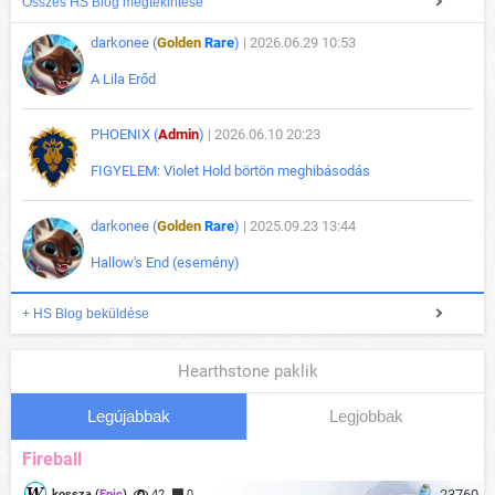
Összes HS Blog megtekintése
darkonee (
Golden
Rare
)
| 2026.06.29 10:53
A Lila Erőd
PHOENIX (
Admin
)
| 2026.06.10 20:23
FIGYELEM: Violet Hold börtön meghibásodás
darkonee (
Golden
Rare
)
| 2025.09.23 13:44
Hallow's End (esemény)
+ HS Blog beküldése
Hearthstone paklik
Legújabbak
Legjobbak
Fireball
23760
kossza (
Epic
)
42
0