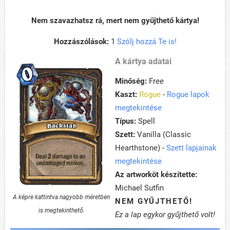
Nem szavazhatsz rá, mert nem gyűjthető kártya!
Hozzászólások:
1
Szólj hozzá Te is!
A kártya adatai
Minőség:
Free
Kaszt:
Rogue
-
Rogue lapok
megtekintése
Típus:
Spell
Szett:
Vanilla (Classic
Hearthstone) -
Szett lapjainak
megtekintése
Az artworköt készítette:
Michael Sutfin
A képre kattintva nagyobb méretben
NEM GYŰJTHETŐ!
is megtekinthető.
Ez a lap egykor gyűjthető volt!