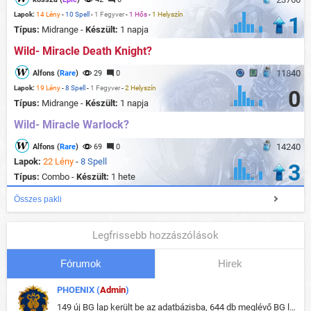
Lapok:
14 Lény
-
10 Spell
-
1 Fegyver
-
1 Hős
-
1 Helyszín
1
Típus:
Midrange -
Készült:
1 napja
Wild- Miracle Death Knight?
11840
Alfons (
Rare
)
29
0
Lapok:
19 Lény
-
8 Spell
-
1 Fegyver
-
2 Helyszín
0
Típus:
Midrange -
Készült:
1 napja
Wild- Miracle Warlock?
14240
Alfons (
Rare
)
69
0
Lapok:
22 Lény
-
8 Spell
3
Típus:
Combo -
Készült:
1 hete
Összes pakli
Legfrissebb hozzászólások
Fórumok
Hirek
PHOENIX (
Admin
)
149 új BG lap került be az adatbázisba, 644 db meglévő BG lap módosult, bekerültek az új képek a megváltozott lapokhoz is.