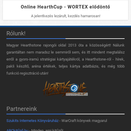
Online HearthCup - WORTEX elődöntő
A jelentkezés lezárult, kezdés hamarosan!
Rólunk!
Magyar Hearthstone​ rajongói oldal 2013 óta a közösségért! Nálunk
garantáltan nem maradsz le semmiről sem, és itt mindent megtalálsz
erről a gyors-iramú stratégiai kártyajátékról, a Hearthstone-ról - hírek,
pakli készítő, aréna értékek, teljes kártya adatbázis, és még több
funkció regisztráció után!
Partnereink
Szukits Internetes Könyváruház
- WarCraft könyvek magyarul
ABCkitűző.hu
- Minden, ami kitűző!