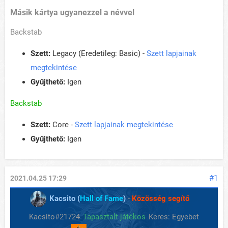
Másik kártya ugyanezzel a névvel
Backstab
Szett:
Legacy (Eredetileg: Basic) -
Szett lapjainak
megtekintése
Gyűjthető:
Igen
Backstab
Szett:
Core -
Szett lapjainak megtekintése
Gyűjthető:
Igen
#1
2021.04.25 17:29
Kacsito (
Hall of Fame
)
-
Közösség segítő
Kacsito#21724
Tapasztalt játékos
Keres: Egyebet