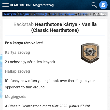
HEARTHSTONE
Magyarország
Kártyák
Rogue
Vanilla (Classic Hearthstone) kártyái
Backstab
Backstab
Hearthstone kártya - Vanilla
(Classic Hearthstone)
Ez a kártya törölve lett!
Kártya szöveg
2-t sebez egy sértetlen lénynek.
Hátlap szöveg
It's funny how often yelling "Look over there!" gets your
opponent to turn around.
Megjegyzés
A Classic Hearthstone megszűnt 2023. június 27-én!