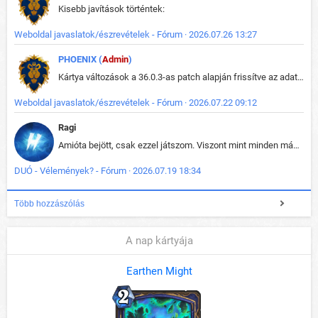
Kisebb javítások történtek:
Weboldal javaslatok/észrevételek - Fórum · 2026.07.26 13:27
PHOENIX (
Admin
)
Kártya változások a 36.0.3-as patch alapján frissítve az adatbázisban (képek is cserélve).
Weboldal javaslatok/észrevételek - Fórum · 2026.07.22 09:12
Ragi
Amióta bejött, csak ezzel játszom. Viszont mint minden más - akár az alapjáték is, ez is baromira összetett lett. Néha már pár kör után is esélytelen az egész. Vagy irreállisan túltápol valaki, vagy lelép a partner, vagy csak hülye mint a segg. És amikor eljönne az én időm, na akkor jön el mindenki másé is. Engem jobban érdekelne, hogy ki milyen ratingen szokott játszani. Na ez lenne egy érdekes adat.
DUÓ - Vélemények? - Fórum · 2026.07.19 18:34
Több hozzászólás
A nap kártyája
Earthen Might