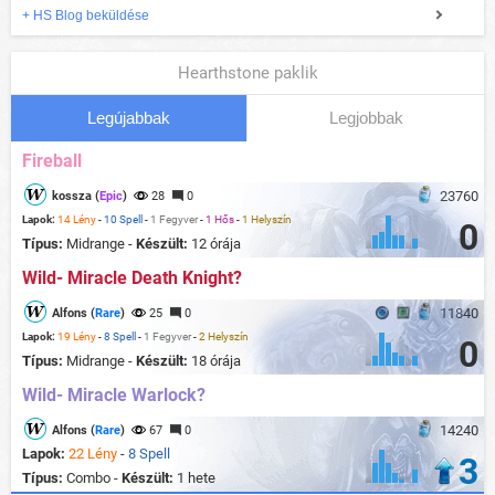
+ HS Blog beküldése
Hearthstone paklik
Legújabbak
Legjobbak
Fireball
23760
kossza (
Epic
)
28
0
Lapok:
14 Lény
-
10 Spell
-
1 Fegyver
-
1 Hős
-
1 Helyszín
0
Típus:
Midrange -
Készült:
12 órája
Wild- Miracle Death Knight?
11840
Alfons (
Rare
)
25
0
Lapok:
19 Lény
-
8 Spell
-
1 Fegyver
-
2 Helyszín
0
Típus:
Midrange -
Készült:
18 órája
Wild- Miracle Warlock?
14240
Alfons (
Rare
)
67
0
Lapok:
22 Lény
-
8 Spell
3
Típus:
Combo -
Készült:
1 hete