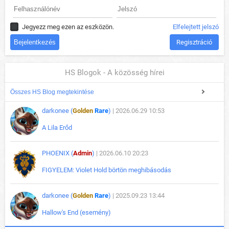
Jegyezz meg ezen az eszközön.
Elfelejtett jelszó
Regisztráció
HS Blogok - A közösség hírei
Összes HS Blog megtekintése
darkonee (
Golden
Rare
)
| 2026.06.29 10:53
A Lila Erőd
PHOENIX (
Admin
)
| 2026.06.10 20:23
FIGYELEM: Violet Hold börtön meghibásodás
darkonee (
Golden
Rare
)
| 2025.09.23 13:44
Hallow's End (esemény)