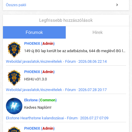
Összes pakli
Legfrissebb hozzászólások
Fórumok
Hirek
PHOENIX (
Admin
)
149 új BG lap került be az adatbázisba, 644 db meglévő BG lap módosult, bekerültek az új képek a megváltozott lapokhoz is.
Weboldal javaslatok/észrevételek - Fórum · 2026.08.06 22:14
PHOENIX (
Admin
)
HSHU v31.3.0
Weboldal javaslatok/észrevételek - Fórum · 2026.07.28 20:17
Ekstone (
Common
)
Kedves Naplóm!
Ekstone Hearthstone kalandozásai - Fórum · 2026.07.27 07:09
PHOENIX (
Admin
)