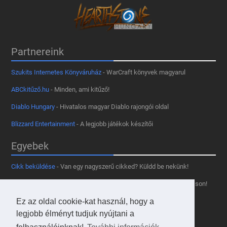
Partnereink
Szukits Internetes Könyváruház
- WarCraft könyvek magyarul
ABCkitűző.hu
- Minden, ami kitűző!
Diablo Hungary
- Hivatalos magyar Diablo rajongói oldal
Blizzard Entertainment
- A legjobb játékok készítői
Egyebek
Cikk beküldése
- Van egy nagyszerű cikked? Küldd be nekünk!
Támogass minket
- Tetszik az oldal? Segíts, hogy fennmaradhasson!
Kapcsolat, médiaajánlat
- Lépj velünk kapcsolatba!
Ez az oldal cookie-kat használ, hogy a
legjobb élményt tudjuk nyújtani a
Használd a tooltipünket
- A saját oldaladon is!