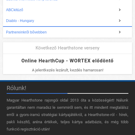
ABCkitüző
Diablo - Hungary
Partnereinkről bővebben
Következő Hearthstone verseny
Online HearthCup - WORTEX elődöntő
A jelentkezés lezárult, kezdés hamarosan!
Rólunk!
Magyar Hearthstone​ rajongói oldal 2013 óta a közösségért! Nálunk
garantáltan nem maradsz le semmiről sem, és itt mindent megtalálsz
erről a gyors-iramú stratégiai kártyajátékról, a Hearthstone-ról - hírek,
pakli készítő, aréna értékek, teljes kártya adatbázis, és még több
funkció regisztráció után!