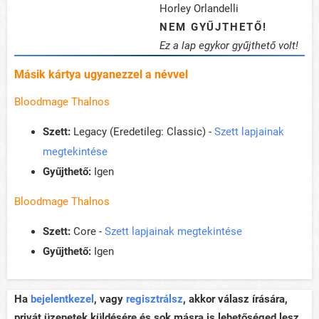
Horley Orlandelli
NEM GYŰJTHETŐ!
Ez a lap egykor gyűjthető volt!
Másik kártya ugyanezzel a névvel
Bloodmage Thalnos
Szett:
Legacy (Eredetileg: Classic) -
Szett lapjainak
megtekintése
Gyűjthető:
Igen
Bloodmage Thalnos
Szett:
Core -
Szett lapjainak megtekintése
Gyűjthető:
Igen
Ha
bejelentkezel
, vagy
regisztrálsz
, akkor válasz írására,
privát üzenetek küldésére és sok másra is lehetőséged lesz,