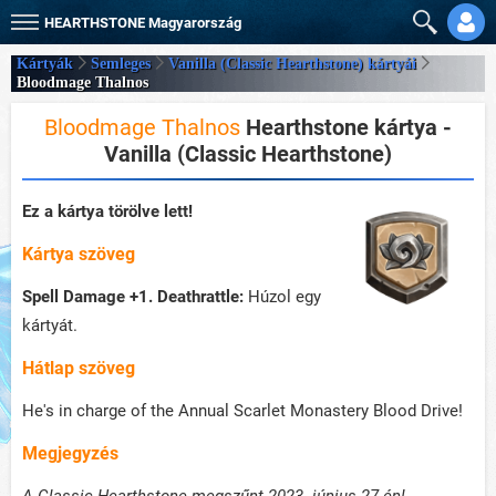
HEARTHSTONE
Magyarország
Kártyák
Semleges
Vanilla (Classic Hearthstone) kártyái
Bloodmage Thalnos
Bloodmage Thalnos
Hearthstone kártya -
Vanilla (Classic Hearthstone)
Ez a kártya törölve lett!
Kártya szöveg
Spell Damage +1.
Deathrattle:
Húzol egy
kártyát.
Hátlap szöveg
He's in charge of the Annual Scarlet Monastery Blood Drive!
Megjegyzés