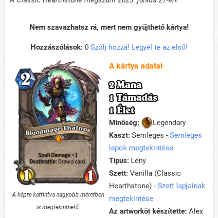
A Classic Hearthstone megszűnt 2023. június 27-én!
Nem szavazhatsz rá, mert nem gyűjthető kártya!
Hozzászólások:
0
Szólj hozzá! Legyél te az első!
A kártya adatai
2 Mana
1 Támadás
1 Élet
Minőség:
Legendary
Kaszt:
Semleges -
Semleges
lapok megtekintése
Típus:
Lény
Szett:
Vanilla (Classic
Hearthstone) -
Szett lapjainak
A képre kattintva nagyobb méretben
megtekintése
is megtekinthető.
Az artworköt készítette:
Alex