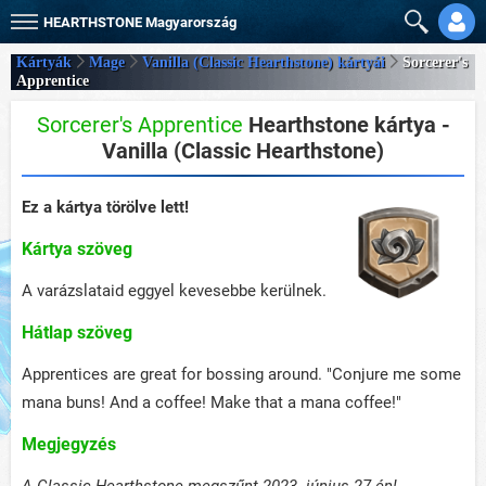
HEARTHSTONE
Magyarország
Kártyák
Mage
Vanilla (Classic Hearthstone) kártyái
Sorcerer's
Apprentice
Sorcerer's Apprentice
Hearthstone kártya -
Vanilla (Classic Hearthstone)
Ez a kártya törölve lett!
Kártya szöveg
A varázslataid eggyel kevesebbe kerülnek.
Hátlap szöveg
Apprentices are great for bossing around. "Conjure me some
mana buns! And a coffee! Make that a mana coffee!"
Megjegyzés