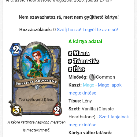
A Classic Hearthstone megszűnt 2023. június 27-én!
Nem szavazhatsz rá, mert nem gyűjthető kártya!
Hozzászólások:
0
Szólj hozzá! Legyél te az első!
A kártya adatai
2 Mana
3 Támadás
2 Élet
Minőség:
Common
Kaszt:
Mage
-
Mage lapok
megtekintése
Típus:
Lény
Szett:
Vanilla (Classic
Hearthstone) -
Szett lapjainak
A képre kattintva nagyobb méretben
megtekintése
is megtekinthető.
Kártya változtatások: