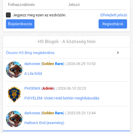
Jegyezz meg ezen az eszközön.
Elfelejtett jelszó
Regisztráció
HS Blogok - A közösség hírei
Összes HS Blog megtekintése
darkonee (
Golden
Rare
)
| 2026.06.29 10:53
A Lila Erőd
PHOENIX (
Admin
)
| 2026.06.10 20:23
FIGYELEM: Violet Hold börtön meghibásodás
darkonee (
Golden
Rare
)
| 2025.09.23 13:44
Hallow's End (esemény)