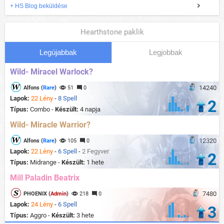
+ HS Blog beküldése
Hearthstone paklik
Legújabbak
Legjobbak
Wild- Miracel Warlock?
14240
Alfons (
Rare
)
51
0
Lapok:
22 Lény
-
8 Spell
2
Típus:
Combo -
Készült:
4 napja
Wild- Miracle Warrior?
12320
Alfons (
Rare
)
105
0
Lapok:
22 Lény
-
6 Spell
-
2 Fegyver
2
Típus:
Midrange -
Készült:
1 hete
Mill Paladin Beatrix
7480
PHOENIX (
Admin
)
218
0
Lapok:
24 Lény
-
6 Spell
3
Típus:
Aggro -
Készült:
3 hete