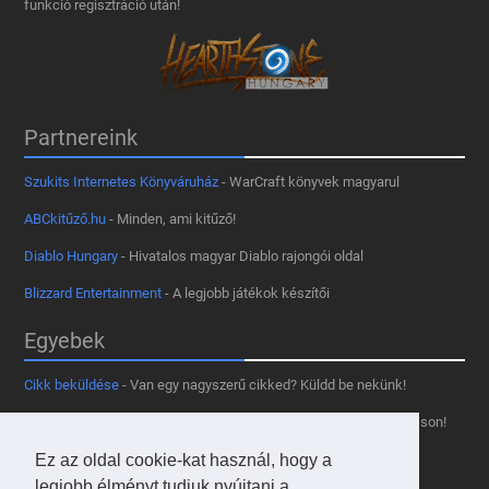
funkció regisztráció után!
Partnereink
Szukits Internetes Könyváruház
- WarCraft könyvek magyarul
ABCkitűző.hu
- Minden, ami kitűző!
Diablo Hungary
- Hivatalos magyar Diablo rajongói oldal
Blizzard Entertainment
- A legjobb játékok készítői
Egyebek
Cikk beküldése
- Van egy nagyszerű cikked? Küldd be nekünk!
Támogass minket
- Tetszik az oldal? Segíts, hogy fennmaradhasson!
Kapcsolat, médiaajánlat
- Lépj velünk kapcsolatba!
Ez az oldal cookie-kat használ, hogy a
legjobb élményt tudjuk nyújtani a