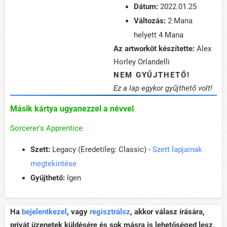
Dátum:
2022.01.25
Változás:
2 Mana
helyett 4 Mana
Az artworköt készítette:
Alex
Horley Orlandelli
NEM GYŰJTHETŐ!
Ez a lap egykor gyűjthető volt!
Másik kártya ugyanezzel a névvel
Sorcerer's Apprentice
Szett:
Legacy (Eredetileg: Classic) -
Szett lapjainak
megtekintése
Gyűjthető:
Igen
Ha
bejelentkezel
, vagy
regisztrálsz
, akkor válasz írására,
privát üzenetek küldésére és sok másra is lehetőséged lesz,