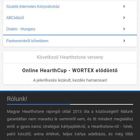
Szukits Internetes Könyváruház
ABCkitüző
Diablo - Hungary
Partnereinkről bővebben
Következő Hearthstone verseny
Online HearthCup - WORTEX elődöntő
A jelentkezés lezárult, kezdés hamarosan!
Rólunk!
Magyar Hearthstone​ rajongói oldal 2013 óta a közösségért! Nálunk
garantáltan nem maradsz le semmiről sem, és itt mindent megtalálsz
erről a gyors-iramú stratégiai kártyajátékról, a Hearthstone-ról - hírek,
pakli készítő, aréna értékek, teljes kártya adatbázis, és még több