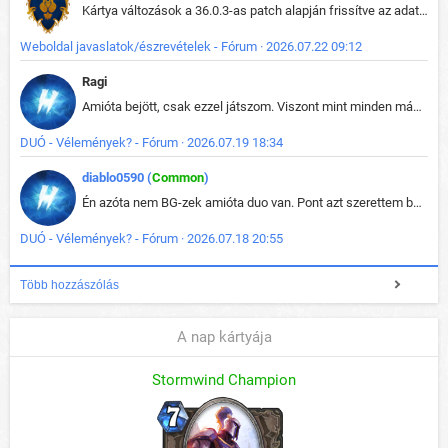
Kártya változások a 36.0.3-as patch alapján frissítve az adatbázisban (képek is cserélve).
Weboldal javaslatok/észrevételek - Fórum · 2026.07.22 09:12
Ragi
Amióta bejött, csak ezzel játszom. Viszont mint minden más - akár az alapjáték is, ez is baromira összetett lett. Néha már pár kör után is esélytelen az egész. Vagy irreállisan túltápol valaki, vagy lelép a partner, vagy csak hülye mint a segg. És amikor eljönne az én időm, na akkor jön el mindenki másé is. Engem jobban érdekelne, hogy ki milyen ratingen szokott játszani. Na ez lenne egy érdekes adat.
DUÓ - Vélemények? - Fórum · 2026.07.19 18:34
diablo0590 (
Common
)
Én azóta nem BG-zek amióta duo van. Pont azt szerettem benne, hogy rajtam múlik mi történik, nem pedig a társamon. Kérem vissza a régi BG-t :D
DUÓ - Vélemények? - Fórum · 2026.07.18 20:55
Több hozzászólás
A nap kártyája
Stormwind Champion