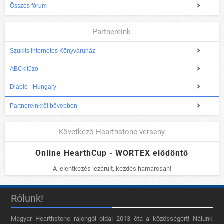
Összes fórum
Partnereink
Szukits Internetes Könyváruház
ABCkitüző
Diablo - Hungary
Partnereinkről bővebben
Következő Hearthstone verseny
Online HearthCup - WORTEX elődöntő
A jelentkezés lezárult, kezdés hamarosan!
Rólunk!
Magyar Hearthstone​ rajongói oldal 2013 óta a közösségért! Nálunk