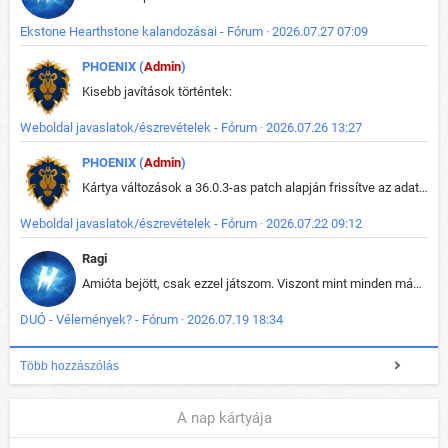
Ekstone Hearthstone kalandozásai - Fórum · 2026.07.27 07:09
PHOENIX (
Admin
)
Kisebb javítások történtek:
Weboldal javaslatok/észrevételek - Fórum · 2026.07.26 13:27
PHOENIX (
Admin
)
Kártya változások a 36.0.3-as patch alapján frissítve az adatbázisban (képek is cserélve).
Weboldal javaslatok/észrevételek - Fórum · 2026.07.22 09:12
Ragi
Amióta bejött, csak ezzel játszom. Viszont mint minden más - akár az alapjáték is, ez is baromira összetett lett. Néha már pár kör után is esélytelen az egész. Vagy irreállisan túltápol valaki, vagy lelép a partner, vagy csak hülye mint a segg. És amikor eljönne az én időm, na akkor jön el mindenki másé is. Engem jobban érdekelne, hogy ki milyen ratingen szokott játszani. Na ez lenne egy érdekes adat.
DUÓ - Vélemények? - Fórum · 2026.07.19 18:34
Több hozzászólás
A nap kártyája