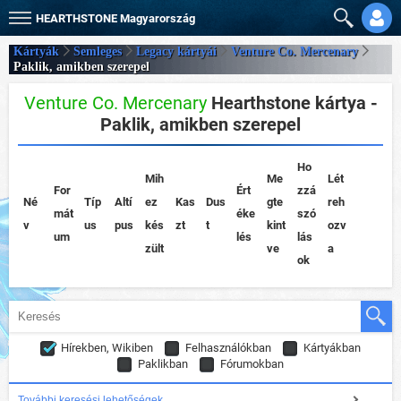
HEARTHSTONE
Magyarország
Kártyák
Semleges
Legacy kártyái
Venture Co. Mercenary
Paklik, amikben szerepel
Venture Co. Mercenary
Hearthstone kártya -
Paklik, amikben szerepel
Ho
Mih
Me
Lét
For
Ért
zzá
Né
Típ
Altí
ez
Kas
Dus
gte
reh
mát
éke
szó
v
us
pus
kés
zt
t
kint
ozv
um
lés
lás
zült
ve
a
ok
Hírekben, Wikiben
Felhasználókban
Kártyákban
Paklikban
Fórumokban
További keresési lehetőségek