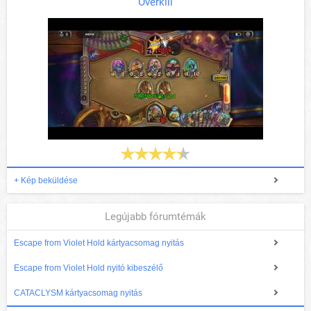
Overkill
+ Kép beküldése
Legújabb fórumtémák
Escape from Violet Hold kártyacsomag nyitás
Escape from Violet Hold nyitó kibeszélő
CATACLYSM kártyacsomag nyitás