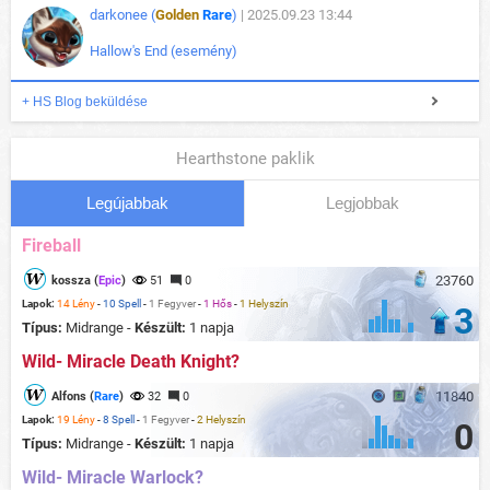
darkonee (
Golden
Rare
)
| 2025.09.23 13:44
Hallow's End (esemény)
+ HS Blog beküldése
Hearthstone paklik
Legújabbak
Legjobbak
Fireball
23760
kossza (
Epic
)
51
0
Lapok:
14 Lény
-
10 Spell
-
1 Fegyver
-
1 Hős
-
1 Helyszín
3
Típus:
Midrange -
Készült:
1 napja
Wild- Miracle Death Knight?
11840
Alfons (
Rare
)
32
0
Lapok:
19 Lény
-
8 Spell
-
1 Fegyver
-
2 Helyszín
0
Típus:
Midrange -
Készült:
1 napja
Wild- Miracle Warlock?