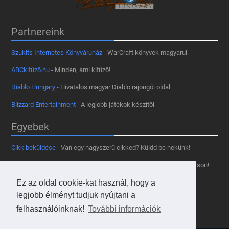
Partnereink
Szukits Internetes Könyváruház
- WarCraft könyvek magyarul
ABCkitűző.hu
- Minden, ami kitűző!
Diablo Hungary
- Hivatalos magyar Diablo rajongói oldal
Blizzard Entertainment
- A legjobb játékok készítői
Egyebek
Cikk beküldése
- Van egy nagyszerű cikked? Küldd be nekünk!
Támogass minket
- Tetszik az oldal? Segíts, hogy fennmaradhasson!
Ez az oldal cookie-kat használ, hogy a
Kapcsolat, médiaajánlat
- Lépj velünk kapcsolatba!
legjobb élményt tudjuk nyújtani a
Használd a tooltipünket
- A saját oldaladon is!
felhasználóinknak!
További információk
Adatvédelmi szabályzat
- A felhasználókért!