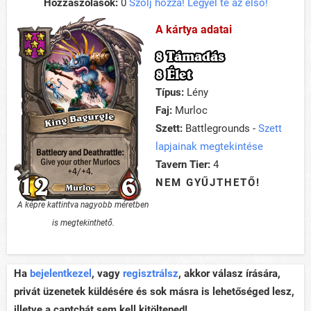
Hozzászólások:
0
Szólj hozzá! Legyél te az első!
A kártya adatai
8 Támadás
8 Élet
Típus:
Lény
Faj:
Murloc
Szett:
Battlegrounds -
Szett
lapjainak megtekintése
Tavern Tier:
4
NEM GYŰJTHETŐ!
A képre kattintva nagyobb méretben
is megtekinthető.
Ha
bejelentkezel
, vagy
regisztrálsz
, akkor válasz írására,
privát üzenetek küldésére és sok másra is lehetőséged lesz,
illetve a captchát sem kell kitöltened!