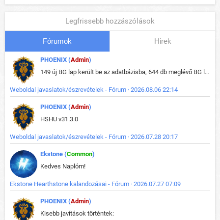
Legfrissebb hozzászólások
Fórumok
Hirek
PHOENIX (
Admin
)
149 új BG lap került be az adatbázisba, 644 db meglévő BG lap módosult, bekerültek az új képek a megváltozott lapokhoz is.
Weboldal javaslatok/észrevételek - Fórum · 2026.08.06 22:14
PHOENIX (
Admin
)
HSHU v31.3.0
Weboldal javaslatok/észrevételek - Fórum · 2026.07.28 20:17
Ekstone (
Common
)
Kedves Naplóm!
Ekstone Hearthstone kalandozásai - Fórum · 2026.07.27 07:09
PHOENIX (
Admin
)
Kisebb javítások történtek: