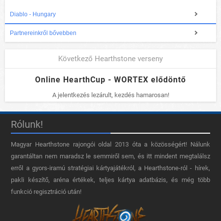
Diablo - Hungary
Partnereinkről bővebben
Következő Hearthstone verseny
Online HearthCup - WORTEX elődöntő
A jelentkezés lezárult, kezdés hamarosan!
Rólunk!
Magyar Hearthstone​ rajongói oldal 2013 óta a közösségért! Nálunk
garantáltan nem maradsz le semmiről sem, és itt mindent megtalálsz
erről a gyors-iramú stratégiai kártyajátékról, a Hearthstone-ról - hírek,
pakli készítő, aréna értékek, teljes kártya adatbázis, és még több
funkció regisztráció után!