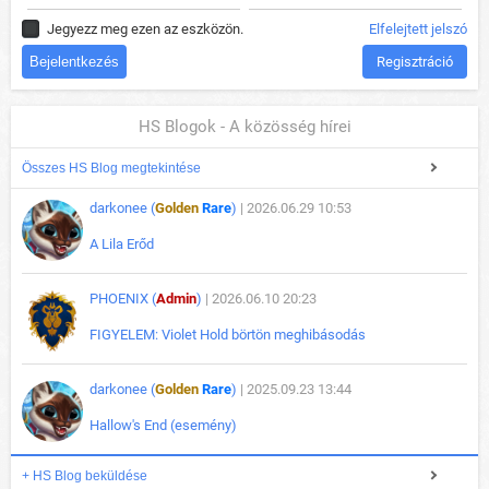
Jegyezz meg ezen az eszközön.
Elfelejtett jelszó
Regisztráció
HS Blogok - A közösség hírei
Összes HS Blog megtekintése
darkonee (
Golden
Rare
)
| 2026.06.29 10:53
A Lila Erőd
PHOENIX (
Admin
)
| 2026.06.10 20:23
FIGYELEM: Violet Hold börtön meghibásodás
darkonee (
Golden
Rare
)
| 2025.09.23 13:44
Hallow's End (esemény)
+ HS Blog beküldése