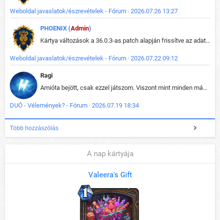
Weboldal javaslatok/észrevételek - Fórum · 2026.07.26 13:27
PHOENIX (
Admin
)
Kártya változások a 36.0.3-as patch alapján frissítve az adatbázisban (képek is cserélve).
Weboldal javaslatok/észrevételek - Fórum · 2026.07.22 09:12
Ragi
Amióta bejött, csak ezzel játszom. Viszont mint minden más - akár az alapjáték is, ez is baromira összetett lett. Néha már pár kör után is esélytelen az egész. Vagy irreállisan túltápol valaki, vagy lelép a partner, vagy csak hülye mint a segg. És amikor eljönne az én időm, na akkor jön el mindenki másé is. Engem jobban érdekelne, hogy ki milyen ratingen szokott játszani. Na ez lenne egy érdekes adat.
DUÓ - Vélemények? - Fórum · 2026.07.19 18:34
Több hozzászólás
A nap kártyája
Valeera's Gift