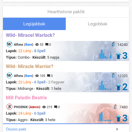
Hearthstone paklik
Legújabbak
Legjobbak
Wild- Miracel Warlock?
14240
Alfons (
Rare
)
53
0
Lapok:
22 Lény
-
8 Spell
3
Típus:
Combo -
Készült:
5 napja
Wild- Miracle Warrior?
12320
Alfons (
Rare
)
105
0
Lapok:
22 Lény
-
6 Spell
-
2 Fegyver
2
Típus:
Midrange -
Készült:
1 hete
Mill Paladin Beatrix
7480
PHOENIX (
Admin
)
219
0
Lapok:
24 Lény
-
6 Spell
3
Típus:
Aggro -
Készült:
3 hete
Összes pakli