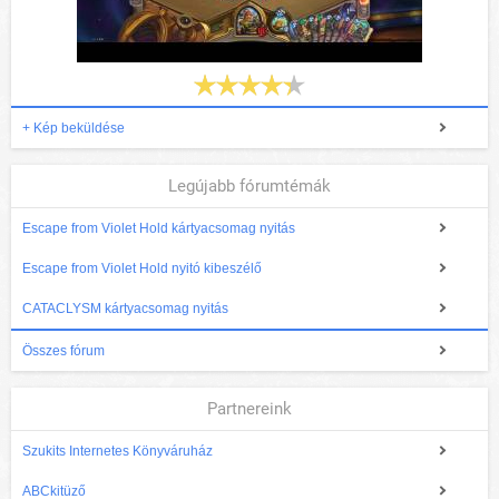
+ Kép beküldése
Legújabb fórumtémák
Escape from Violet Hold kártyacsomag nyitás
Escape from Violet Hold nyitó kibeszélő
CATACLYSM kártyacsomag nyitás
Összes fórum
Partnereink
Szukits Internetes Könyváruház
ABCkitüző