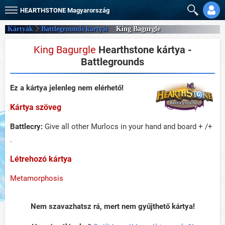
HEARTHSTONE
Magyarország
Kártyák
Battlegrounds kártyái
King Bagurgle
King Bagurgle
Hearthstone kártya -
Battlegrounds
Ez a kártya jelenleg nem elérhető!
Kártya szöveg
Battlecry:
Give all other Murlocs in your hand and board + /+
.
Létrehozó kártya
Metamorphosis
Nem szavazhatsz rá, mert nem gyűjthető kártya!