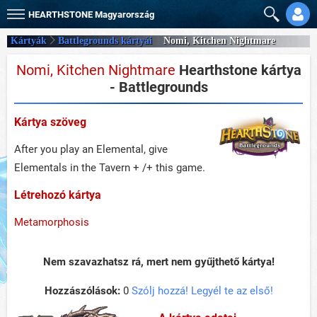
HEARTHSTONE
Magyarország
Kártyák
Battlegrounds kártyái
Nomi, Kitchen Nightmare
Nomi, Kitchen Nightmare
Hearthstone kártya
- Battlegrounds
Kártya szöveg
After you play an Elemental, give
Elementals in the Tavern + /+ this game.
Létrehozó kártya
Metamorphosis
Nem szavazhatsz rá, mert nem gyűjthető kártya!
Hozzászólások:
0
Szólj hozzá! Legyél te az első!