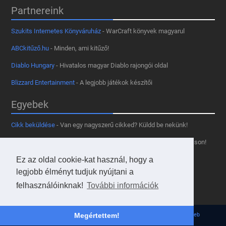
Partnereink
Szukits Internetes Könyváruház
- WarCraft könyvek magyarul
ABCkitűző.hu
- Minden, ami kitűző!
Diablo Hungary
- Hivatalos magyar Diablo rajongói oldal
Blizzard Entertainment
- A legjobb játékok készítői
Egyebek
Cikk beküldése
- Van egy nagyszerű cikked? Küldd be nekünk!
Támogass minket
- Tetszik az oldal? Segíts, hogy fennmaradhasson!
Ez az oldal cookie-kat használ, hogy a
Kapcsolat, médiaajánlat
- Lépj velünk kapcsolatba!
legjobb élményt tudjuk nyújtani a
Használd a tooltipünket
- A saját oldaladon is!
felhasználóinknak!
További információk
Adatvédelmi szabályzat
- A felhasználókért!
© 2013 - 2026 Hearthstone Hungary v31.3.0. - Borovi Bence | Powered by
JsWeb
Megértettem!