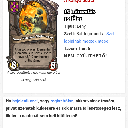
A kártya adatai
12 Támadás
12 Élet
Típus:
Lény
Szett:
Battlegrounds -
Szett
lapjainak megtekintése
Tavern Tier:
5
NEM GYŰJTHETŐ!
A képre kattintva nagyobb méretben
is megtekinthető.
Ha
bejelentkezel
, vagy
regisztrálsz
, akkor válasz írására,
privát üzenetek küldésére és sok másra is lehetőséged lesz,
illetve a captchát sem kell kitöltened!