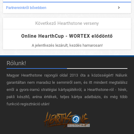
Partnereinkről bővebben
Következő Hearthstone verseny
Online HearthCup - WORTEX elődöntő
A jelentkezés lezárult, kezdés hamarosan!
Rólunk!
Magyar Hearthstone​ rajongói oldal 2013 óta a közösségért! Nálunk
garantáltan nem maradsz le semmiről sem, és itt mindent megtalálsz
erről a gyors-iramú stratégiai kártyajátékról, a Hearthstone-ról - hírek,
pakli készítő, aréna értékek, teljes kártya adatbázis, és még több
funkció regisztráció után!