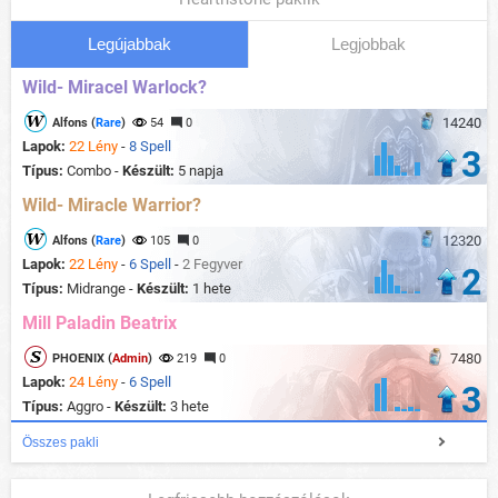
Legújabbak
Legjobbak
Wild- Miracel Warlock?
14240
Alfons (
Rare
)
54
0
Lapok:
22 Lény
-
8 Spell
3
Típus:
Combo -
Készült:
5 napja
Wild- Miracle Warrior?
12320
Alfons (
Rare
)
105
0
Lapok:
22 Lény
-
6 Spell
-
2 Fegyver
2
Típus:
Midrange -
Készült:
1 hete
Mill Paladin Beatrix
7480
PHOENIX (
Admin
)
219
0
Lapok:
24 Lény
-
6 Spell
3
Típus:
Aggro -
Készült:
3 hete
Összes pakli