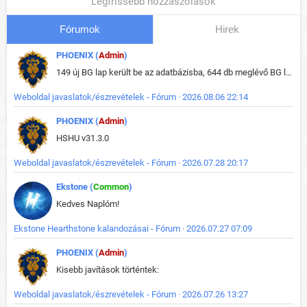
Legfrissebb hozzászólások
Fórumok
Hirek
PHOENIX (
Admin
)
149 új BG lap került be az adatbázisba, 644 db meglévő BG lap módosult, bekerültek az új képek a megváltozott lapokhoz is.
Weboldal javaslatok/észrevételek - Fórum · 2026.08.06 22:14
PHOENIX (
Admin
)
HSHU v31.3.0
Weboldal javaslatok/észrevételek - Fórum · 2026.07.28 20:17
Ekstone (
Common
)
Kedves Naplóm!
Ekstone Hearthstone kalandozásai - Fórum · 2026.07.27 07:09
PHOENIX (
Admin
)
Kisebb javítások történtek:
Weboldal javaslatok/észrevételek - Fórum · 2026.07.26 13:27