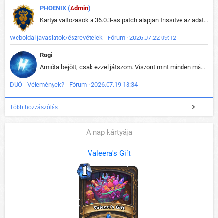
PHOENIX (
Admin
)
Kártya változások a 36.0.3-as patch alapján frissítve az adatbázisban (képek is cserélve).
Weboldal javaslatok/észrevételek - Fórum · 2026.07.22 09:12
Ragi
Amióta bejött, csak ezzel játszom. Viszont mint minden más - akár az alapjáték is, ez is baromira összetett lett. Néha már pár kör után is esélytelen az egész. Vagy irreállisan túltápol valaki, vagy lelép a partner, vagy csak hülye mint a segg. És amikor eljönne az én időm, na akkor jön el mindenki másé is. Engem jobban érdekelne, hogy ki milyen ratingen szokott játszani. Na ez lenne egy érdekes adat.
DUÓ - Vélemények? - Fórum · 2026.07.19 18:34
Több hozzászólás
A nap kártyája
Valeera's Gift