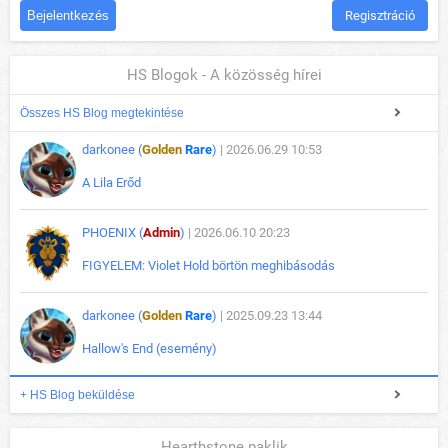
Regisztráció
HS Blogok - A közösség hírei
Összes HS Blog megtekintése
darkonee (
Golden
Rare
)
| 2026.06.29 10:53
A Lila Erőd
PHOENIX (
Admin
)
| 2026.06.10 20:23
FIGYELEM: Violet Hold börtön meghibásodás
darkonee (
Golden
Rare
)
| 2025.09.23 13:44
Hallow's End (esemény)
+ HS Blog beküldése
Hearthstone paklik