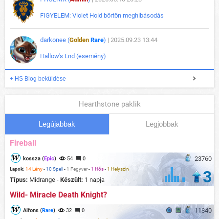
FIGYELEM: Violet Hold börtön meghibásodás
darkonee (
Golden
Rare
)
| 2025.09.23 13:44
Hallow's End (esemény)
+ HS Blog beküldése
Hearthstone paklik
Legújabbak
Legjobbak
Fireball
23760
kossza (
Epic
)
54
0
Lapok:
14 Lény
-
10 Spell
-
1 Fegyver
-
1 Hős
-
1 Helyszín
3
Típus:
Midrange -
Készült:
1 napja
Wild- Miracle Death Knight?
11840
Alfons (
Rare
)
32
0