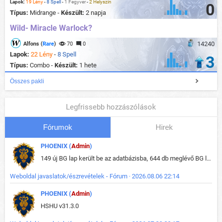
Lapok:
19 Lény
-
8 Spell
-
1 Fegyver
-
2 Helyszín
0
Típus:
Midrange -
Készült:
2 napja
Wild- Miracle Warlock?
14240
Alfons (
Rare
)
70
0
Lapok:
22 Lény
-
8 Spell
3
Típus:
Combo -
Készült:
1 hete
Összes pakli
Legfrissebb hozzászólások
Fórumok
Hirek
PHOENIX (
Admin
)
149 új BG lap került be az adatbázisba, 644 db meglévő BG lap módosult, bekerültek az új képek a megváltozott lapokhoz is.
Weboldal javaslatok/észrevételek - Fórum · 2026.08.06 22:14
PHOENIX (
Admin
)
HSHU v31.3.0