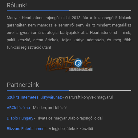
Rólunk!
Magyar Hearthstone​ rajongói oldal 2013 óta a közösségért! Nálunk
garantáltan nem maradsz le semmiről sem, és itt mindent megtalálsz
erről a gyors-iramú stratégiai kártyajátékról, a Hearthstone-ról - hírek,
pakli készítő, aréna értékek, teljes kártya adatbázis, és még több
funkció regisztráció után!
Partnereink
Szukits Internetes Könyváruház
- WarCraft könyvek magyarul
ABCkitűző.hu
- Minden, ami kitűző!
Diablo Hungary
- Hivatalos magyar Diablo rajongói oldal
Blizzard Entertainment
- A legjobb játékok készítői