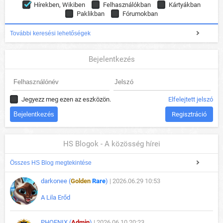
Hírekben, Wikiben
Felhasználókban
Kártyákban
Paklikban
Fórumokban
További keresési lehetőségek
Bejelentkezés
Jegyezz meg ezen az eszközön.
Elfelejtett jelszó
Regisztráció
HS Blogok - A közösség hírei
Összes HS Blog megtekintése
darkonee (
Golden
Rare
)
| 2026.06.29 10:53
A Lila Erőd
PHOENIX (
Admin
)
| 2026.06.10 20:23