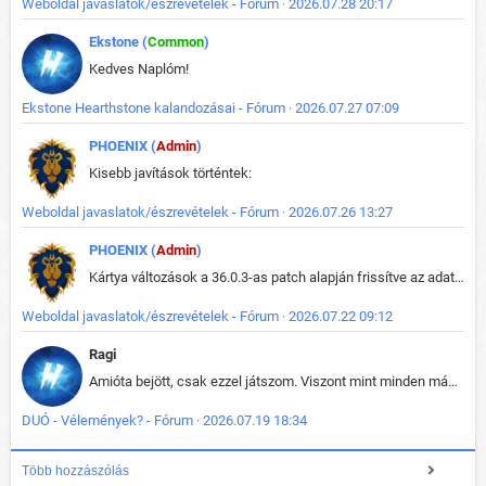
Weboldal javaslatok/észrevételek - Fórum · 2026.07.28 20:17
Ekstone (
Common
)
Kedves Naplóm!
Ekstone Hearthstone kalandozásai - Fórum · 2026.07.27 07:09
PHOENIX (
Admin
)
Kisebb javítások történtek:
Weboldal javaslatok/észrevételek - Fórum · 2026.07.26 13:27
PHOENIX (
Admin
)
Kártya változások a 36.0.3-as patch alapján frissítve az adatbázisban (képek is cserélve).
Weboldal javaslatok/észrevételek - Fórum · 2026.07.22 09:12
Ragi
Amióta bejött, csak ezzel játszom. Viszont mint minden más - akár az alapjáték is, ez is baromira összetett lett. Néha már pár kör után is esélytelen az egész. Vagy irreállisan túltápol valaki, vagy lelép a partner, vagy csak hülye mint a segg. És amikor eljönne az én időm, na akkor jön el mindenki másé is. Engem jobban érdekelne, hogy ki milyen ratingen szokott játszani. Na ez lenne egy érdekes adat.
DUÓ - Vélemények? - Fórum · 2026.07.19 18:34
Több hozzászólás