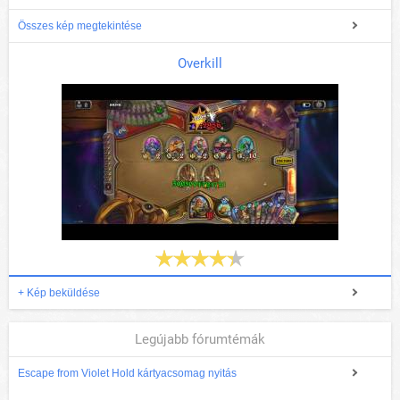
Összes kép megtekintése
Overkill
+ Kép beküldése
Legújabb fórumtémák
Escape from Violet Hold kártyacsomag nyitás