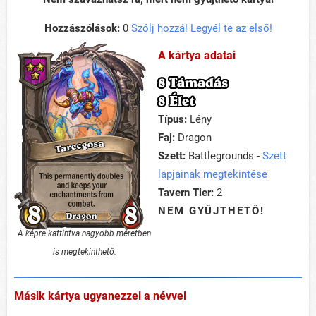
Hozzászólások:
0
Szólj hozzá! Legyél te az első!
A kártya adatai
8 Támadás
8 Élet
Típus:
Lény
Faj:
Dragon
Szett:
Battlegrounds -
Szett
lapjainak megtekintése
Tavern Tier:
2
NEM GYŰJTHETŐ!
A képre kattintva nagyobb méretben
is megtekinthető.
Másik kártya ugyanezzel a névvel