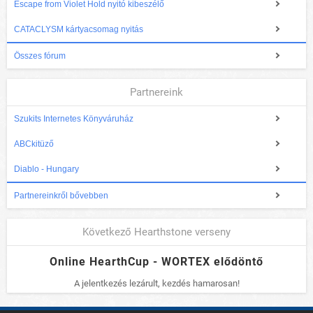
Escape from Violet Hold nyitó kibeszélő
CATACLYSM kártyacsomag nyitás
Összes fórum
Partnereink
Szukits Internetes Könyváruház
ABCkitüző
Diablo - Hungary
Partnereinkről bővebben
Következő Hearthstone verseny
Online HearthCup - WORTEX elődöntő
A jelentkezés lezárult, kezdés hamarosan!