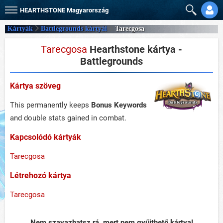
HEARTHSTONE
Magyarország
Kártyák
Battlegrounds kártyái
Tarecgosa
Tarecgosa
Hearthstone kártya -
Battlegrounds
Kártya szöveg
This permanently keeps
Bonus Keyword
s
and double stats gained in combat.
Kapcsolódó kártyák
Tarecgosa
Létrehozó kártya
Tarecgosa
Nem szavazhatsz rá, mert nem gyűjthető kártya!