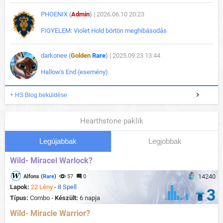
PHOENIX (
Admin
)
| 2026.06.10 20:23
FIGYELEM: Violet Hold börtön meghibásodás
darkonee (
Golden
Rare
)
| 2025.09.23 13:44
Hallow's End (esemény)
+ HS Blog beküldése
Hearthstone paklik
Legújabbak
Legjobbak
Wild- Miracel Warlock?
14240
Alfons (
Rare
)
57
0
Lapok:
22 Lény
-
8 Spell
3
Típus:
Combo -
Készült:
6 napja
Wild- Miracle Warrior?