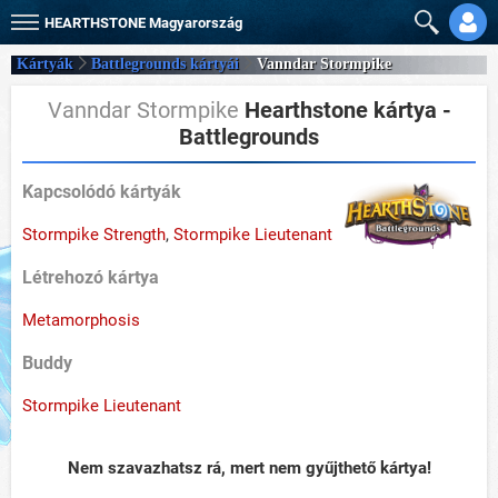
HEARTHSTONE
Magyarország
Kártyák
Battlegrounds kártyái
Vanndar Stormpike
Vanndar Stormpike
Hearthstone kártya -
Battlegrounds
Kapcsolódó kártyák
Stormpike Strength
,
Stormpike Lieutenant
Létrehozó kártya
Metamorphosis
Buddy
Stormpike Lieutenant
Nem szavazhatsz rá, mert nem gyűjthető kártya!