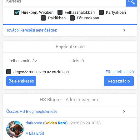
Hírekben, Wikiben
Felhasználókban
Kártyákban
Paklikban
Fórumokban
További keresési lehetőségek
Bejelentkezés
Jegyezz meg ezen az eszközön.
Elfelejtett jelszó
Regisztráció
HS Blogok - A közösség hírei
Összes HS Blog megtekintése
darkonee (
Golden
Rare
)
| 2026.06.29 10:53
A Lila Erőd