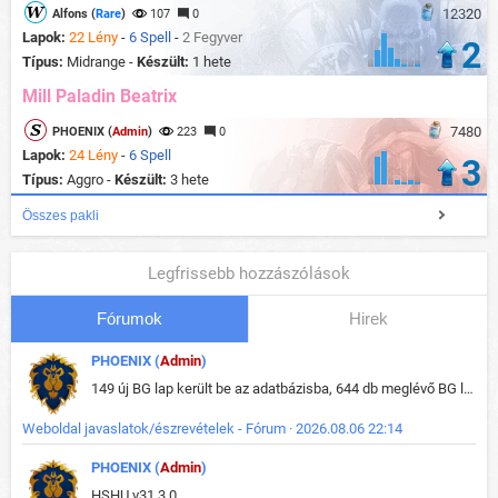
12320
Alfons (
Rare
)
107
0
Lapok:
22 Lény
-
6 Spell
-
2 Fegyver
2
Típus:
Midrange -
Készült:
1 hete
Mill Paladin Beatrix
7480
PHOENIX (
Admin
)
223
0
Lapok:
24 Lény
-
6 Spell
3
Típus:
Aggro -
Készült:
3 hete
Összes pakli
Legfrissebb hozzászólások
Fórumok
Hirek
PHOENIX (
Admin
)
149 új BG lap került be az adatbázisba, 644 db meglévő BG lap módosult, bekerültek az új képek a megváltozott lapokhoz is.
Weboldal javaslatok/észrevételek - Fórum · 2026.08.06 22:14
PHOENIX (
Admin
)
HSHU v31.3.0