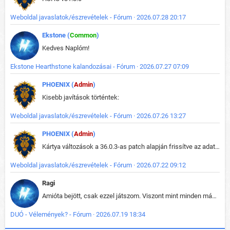
Weboldal javaslatok/észrevételek - Fórum · 2026.07.28 20:17
Ekstone (
Common
)
Kedves Naplóm!
Ekstone Hearthstone kalandozásai - Fórum · 2026.07.27 07:09
PHOENIX (
Admin
)
Kisebb javítások történtek:
Weboldal javaslatok/észrevételek - Fórum · 2026.07.26 13:27
PHOENIX (
Admin
)
Kártya változások a 36.0.3-as patch alapján frissítve az adatbázisban (képek is cserélve).
Weboldal javaslatok/észrevételek - Fórum · 2026.07.22 09:12
Ragi
Amióta bejött, csak ezzel játszom. Viszont mint minden más - akár az alapjáték is, ez is baromira összetett lett. Néha már pár kör után is esélytelen az egész. Vagy irreállisan túltápol valaki, vagy lelép a partner, vagy csak hülye mint a segg. És amikor eljönne az én időm, na akkor jön el mindenki másé is. Engem jobban érdekelne, hogy ki milyen ratingen szokott játszani. Na ez lenne egy érdekes adat.
DUÓ - Vélemények? - Fórum · 2026.07.19 18:34