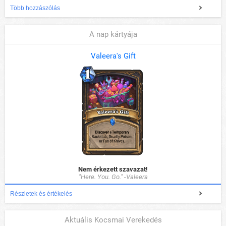
Több hozzászólás
A nap kártyája
Valeera's Gift
Nem érkezett szavazat!
"Here. You. Go." -Valeera
Részletek és értékelés
Aktuális Kocsmai Verekedés