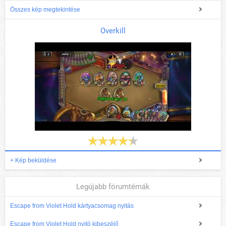
Összes kép megtekintése
Overkill
+ Kép beküldése
Legújabb fórumtémák
Escape from Violet Hold kártyacsomag nyitás
Escape from Violet Hold nyitó kibeszélő