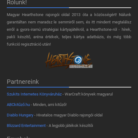
Rólunk!
Magyar Hearthstone​ rajongói oldal 2013 óta a közösségért! Nálunk
garantáltan nem maradsz le semmiről sem, és itt mindent megtalálsz
erről a gyors-iramú stratégiai kártyajátékról, a Hearthstone-ról - hírek,
pakli készítő, aréna értékek, teljes kártya adatbázis, és még több
funkció regisztráció után!
Partnereink
Szukits Internetes Könyváruház
- WarCraft könyvek magyarul
ABCkitűző.hu
- Minden, ami kitűző!
Diablo Hungary
- Hivatalos magyar Diablo rajongói oldal
Blizzard Entertainment
- A legjobb játékok készítői