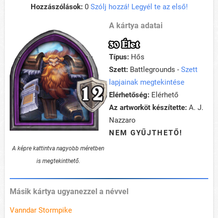
Hozzászólások:
0
Szólj hozzá! Legyél te az első!
A kártya adatai
30 Élet
Típus:
Hős
Szett:
Battlegrounds -
Szett
lapjainak megtekintése
Elérhetőség:
Elérhető
Az artworköt készítette:
A. J.
Nazzaro
NEM GYŰJTHETŐ!
A képre kattintva nagyobb méretben
is megtekinthető.
Másik kártya ugyanezzel a névvel
Vanndar Stormpike