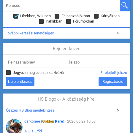
Hírekben, Wikiben
Felhasználókban
Kártyákban
Paklikban
Fórumokban
További keresési lehetőségek
Bejelentkezés
Jegyezz meg ezen az eszközön.
Elfelejtett jelszó
Regisztráció
HS Blogok - A közösség hírei
Összes HS Blog megtekintése
darkonee (
Golden
Rare
)
| 2026.06.29 10:53
A Lila Erőd