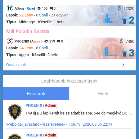
12320
Alfons (
Rare
)
105
0
Lapok:
22 Lény
-
6 Spell
-
2 Fegyver
2
Típus:
Midrange -
Készült:
1 hete
Mill Paladin Beatrix
7480
PHOENIX (
Admin
)
219
0
Lapok:
24 Lény
-
6 Spell
3
Típus:
Aggro -
Készült:
3 hete
Összes pakli
Legfrissebb hozzászólások
Fórumok
Hirek
PHOENIX (
Admin
)
149 új BG lap került be az adatbázisba, 644 db meglévő BG lap módosult, bekerültek az új képek a megváltozott lapokhoz is.
Weboldal javaslatok/észrevételek - Fórum · 2026.08.06 22:14
PHOENIX (
Admin
)