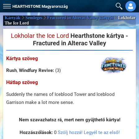
HEARTHSTONE
Magyarország
Kártyák
Semleges
Fractured in Alterac Valley kártyái
Lokholar
The Ice Lord
Lokholar the Ice Lord
Hearthstone kártya -
Fractured in Alterac Valley
Kártya szöveg
Rush
,
Windfury
Revive:
(3)
Hátlap szöveg
Suddenly the names of Iceblood Tower and Iceblood
Garrison make a lot more sense.
Nem szavazhatsz rá, mert nem gyűjthető kártya!
Hozzászólások:
0
Szólj hozzá! Legyél te az első!