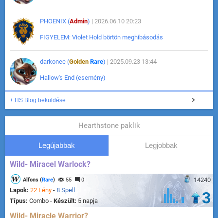
PHOENIX (
Admin
)
| 2026.06.10 20:23
FIGYELEM: Violet Hold börtön meghibásodás
darkonee (
Golden
Rare
)
| 2025.09.23 13:44
Hallow's End (esemény)
+ HS Blog beküldése
Hearthstone paklik
Legújabbak
Legjobbak
Wild- Miracel Warlock?
14240
Alfons (
Rare
)
55
0
Lapok:
22 Lény
-
8 Spell
3
Típus:
Combo -
Készült:
5 napja
Wild- Miracle Warrior?