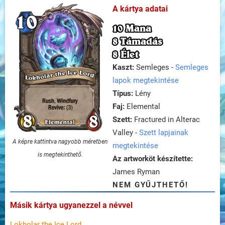
A kártya adatai
10 Mana
8 Támadás
8 Élet
Kaszt:
Semleges -
Semleges
lapok megtekintése
Típus:
Lény
Faj:
Elemental
Szett:
Fractured in Alterac
Valley -
Szett lapjainak
A képre kattintva nagyobb méretben
megtekintése
is megtekinthető.
Az artworköt készítette:
James Ryman
NEM GYŰJTHETŐ!
Másik kártya ugyanezzel a névvel
Lokholar the Ice Lord