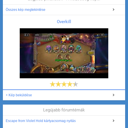
Összes kép megtekintése
Overkill
+ Kép beküldése
Legújabb fórumtémák
Escape from Violet Hold kártyacsomag nyitás