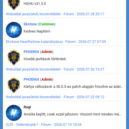
HSHU v31.3.0
Weboldal javaslatok/észrevételek - Fórum · 2026.07.28 20:17
Ekstone (
Common
)
Kedves Naplóm!
Ekstone Hearthstone kalandozásai - Fórum · 2026.07.27 07:09
PHOENIX (
Admin
)
Kisebb javítások történtek:
Weboldal javaslatok/észrevételek - Fórum · 2026.07.26 13:27
PHOENIX (
Admin
)
Kártya változások a 36.0.3-as patch alapján frissítve az adatbázisban (képek is cserélve).
Weboldal javaslatok/észrevételek - Fórum · 2026.07.22 09:12
Ragi
Amióta bejött, csak ezzel játszom. Viszont mint minden más - akár az alapjáték is, ez is baromira összetett lett. Néha már pár kör után is esélytelen az egész. Vagy irreállisan túltápol valaki, vagy lelép a partner, vagy csak hülye mint a segg. És amikor eljönne az én időm, na akkor jön el mindenki másé is. Engem jobban érdekelne, hogy ki milyen ratingen szokott játszani. Na ez lenne egy érdekes adat.
DUÓ - Vélemények? - Fórum · 2026.07.19 18:34