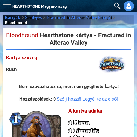
HEARTHSTONE
Magyarország
Kártyák
Semleges
Fractured in Alterac Valley kártyái
Bloodhound
Bloodhound
Hearthstone kártya - Fractured in
Alterac Valley
Kártya szöveg
Rush
Nem szavazhatsz rá, mert nem gyűjthető kártya!
Hozzászólások:
0
Szólj hozzá! Legyél te az első!
A kártya adatai
1 Mana
1 Támadás