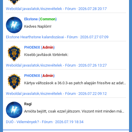
Weboldal javaslatok/észrevételek - Fórum · 2026.07.28 20:17
Ekstone (
Common
)
Kedves Naplóm!
Ekstone Hearthstone kalandozásai - Fórum · 2026.07.27 07:09
PHOENIX (
Admin
)
Kisebb javítások történtek:
Weboldal javaslatok/észrevételek - Fórum · 2026.07.26 13:27
PHOENIX (
Admin
)
Kártya változások a 36.0.3-as patch alapján frissítve az adatbázisban (képek is cserélve).
Weboldal javaslatok/észrevételek - Fórum · 2026.07.22 09:12
Ragi
Amióta bejött, csak ezzel játszom. Viszont mint minden más - akár az alapjáték is, ez is baromira összetett lett. Néha már pár kör után is esélytelen az egész. Vagy irreállisan túltápol valaki, vagy lelép a partner, vagy csak hülye mint a segg. És amikor eljönne az én időm, na akkor jön el mindenki másé is. Engem jobban érdekelne, hogy ki milyen ratingen szokott játszani. Na ez lenne egy érdekes adat.
DUÓ - Vélemények? - Fórum · 2026.07.19 18:34