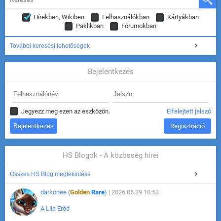
Hírekben, Wikiben
Felhasználókban
Kártyákban
Paklikban
Fórumokban
További keresési lehetőségek
Bejelentkezés
Jegyezz meg ezen az eszközön.
Elfelejtett jelszó
Regisztráció
HS Blogok - A közösség hírei
Összes HS Blog megtekintése
darkonee (
Golden
Rare
)
| 2026.06.29 10:53
A Lila Erőd