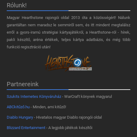
Rólunk!
Magyar Hearthstone​ rajongói oldal 2013 óta a közösségért! Nálunk
garantáltan nem maradsz le semmiről sem, és itt mindent megtalálsz
erről a gyors-iramú stratégiai kártyajátékról, a Hearthstone-ról - hírek,
pakli készítő, aréna értékek, teljes kártya adatbázis, és még több
funkció regisztráció után!
Partnereink
Szukits Internetes Könyváruház
- WarCraft könyvek magyarul
ABCkitűző.hu
- Minden, ami kitűző!
Diablo Hungary
- Hivatalos magyar Diablo rajongói oldal
Blizzard Entertainment
- A legjobb játékok készítői