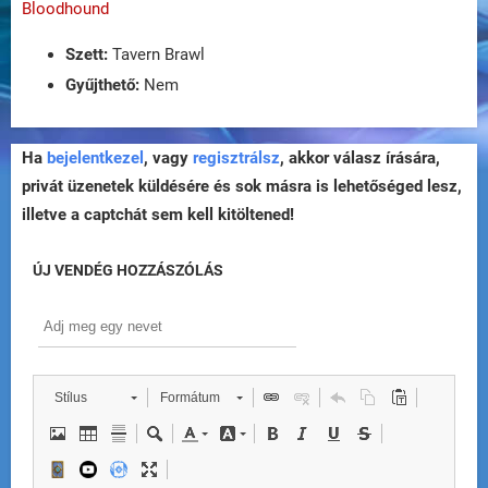
Bloodhound
Szett:
Tavern Brawl
Gyűjthető:
Nem
Ha
bejelentkezel
, vagy
regisztrálsz
, akkor válasz írására,
privát üzenetek küldésére és sok másra is lehetőséged lesz,
illetve a captchát sem kell kitöltened!
ÚJ VENDÉG HOZZÁSZÓLÁS
Stílus
Formátum