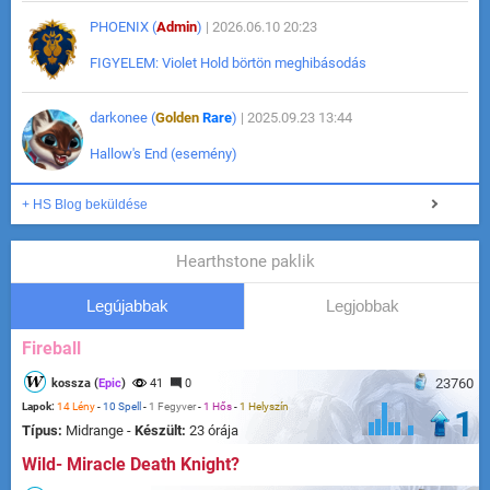
PHOENIX (
Admin
)
| 2026.06.10 20:23
FIGYELEM: Violet Hold börtön meghibásodás
darkonee (
Golden
Rare
)
| 2025.09.23 13:44
Hallow's End (esemény)
+ HS Blog beküldése
Hearthstone paklik
Legújabbak
Legjobbak
Fireball
23760
kossza (
Epic
)
41
0
Lapok:
14 Lény
-
10 Spell
-
1 Fegyver
-
1 Hős
-
1 Helyszín
1
Típus:
Midrange -
Készült:
23 órája
Wild- Miracle Death Knight?