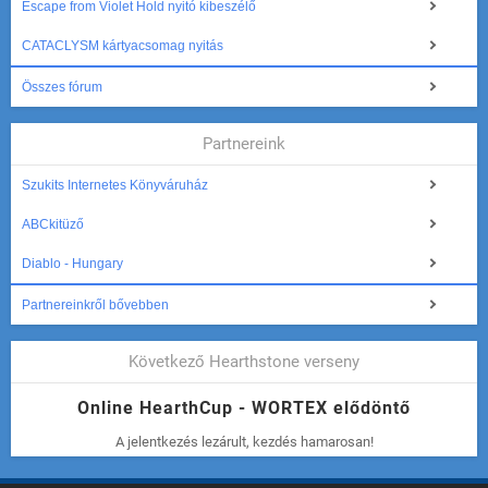
Escape from Violet Hold nyitó kibeszélő
CATACLYSM kártyacsomag nyitás
Összes fórum
Partnereink
Szukits Internetes Könyváruház
ABCkitüző
Diablo - Hungary
Partnereinkről bővebben
Következő Hearthstone verseny
Online HearthCup - WORTEX elődöntő
A jelentkezés lezárult, kezdés hamarosan!