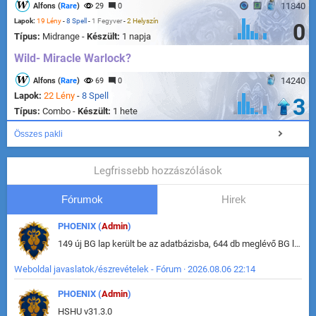
11840
Alfons (
Rare
)
29
0
Lapok:
19 Lény
-
8 Spell
-
1 Fegyver
-
2 Helyszín
0
Típus:
Midrange -
Készült:
1 napja
Wild- Miracle Warlock?
14240
Alfons (
Rare
)
69
0
Lapok:
22 Lény
-
8 Spell
3
Típus:
Combo -
Készült:
1 hete
Összes pakli
Legfrissebb hozzászólások
Fórumok
Hirek
PHOENIX (
Admin
)
149 új BG lap került be az adatbázisba, 644 db meglévő BG lap módosult, bekerültek az új képek a megváltozott lapokhoz is.
Weboldal javaslatok/észrevételek - Fórum · 2026.08.06 22:14
PHOENIX (
Admin
)
HSHU v31.3.0