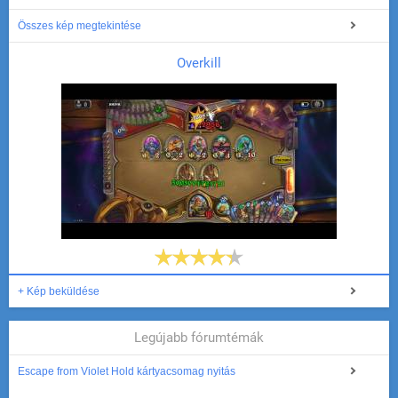
Összes kép megtekintése
Overkill
+ Kép beküldése
Legújabb fórumtémák
Escape from Violet Hold kártyacsomag nyitás