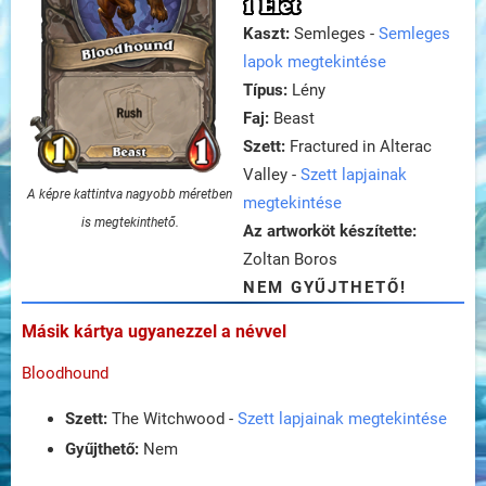
1 Élet
Kaszt:
Semleges -
Semleges
lapok megtekintése
Típus:
Lény
Faj:
Beast
Szett:
Fractured in Alterac
Valley -
Szett lapjainak
A képre kattintva nagyobb méretben
megtekintése
is megtekinthető.
Az artworköt készítette:
Zoltan Boros
NEM GYŰJTHETŐ!
Másik kártya ugyanezzel a névvel
Bloodhound
Szett:
The Witchwood -
Szett lapjainak megtekintése
Gyűjthető:
Nem