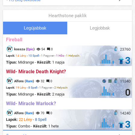
+ HS Blog beküldése
Hearthstone paklik
Legújabbak
Legjobbak
Fireball
23760
kossza (
Epic
)
54
0
Lapok:
14 Lény
-
10 Spell
-
1 Fegyver
-
1 Hős
-
1 Helyszín
3
Típus:
Midrange -
Készült:
1 napja
Wild- Miracle Death Knight?
11840
Alfons (
Rare
)
32
0
Lapok:
19 Lény
-
8 Spell
-
1 Fegyver
-
2 Helyszín
0
Típus:
Midrange -
Készült:
2 napja
Wild- Miracle Warlock?
14240
Alfons (
Rare
)
70
0
Lapok:
22 Lény
-
8 Spell
3
Típus:
Combo -
Készült:
1 hete