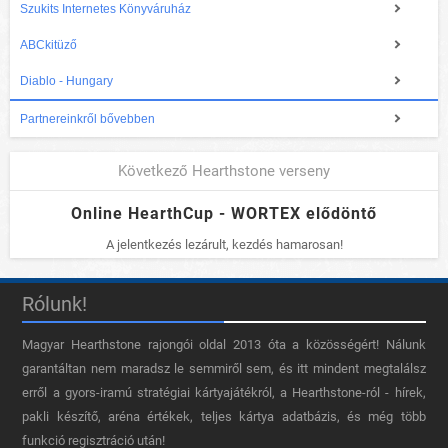
Szukits Internetes Könyváruház
ABCkitüző
Diablo - Hungary
Partnereinkről bővebben
Következő Hearthstone verseny
Online HearthCup - WORTEX elődöntő
A jelentkezés lezárult, kezdés hamarosan!
Rólunk!
Magyar Hearthstone​ rajongói oldal 2013 óta a közösségért! Nálunk
garantáltan nem maradsz le semmiről sem, és itt mindent megtalálsz
erről a gyors-iramú stratégiai kártyajátékról, a Hearthstone-ról - hírek,
pakli készítő, aréna értékek, teljes kártya adatbázis, és még több
funkció regisztráció után!