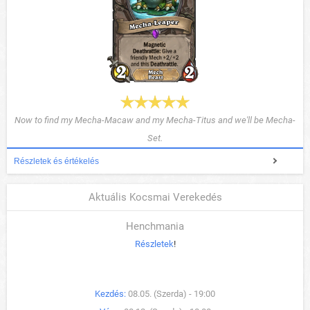
Now to find my Mecha-Macaw and my Mecha-Titus and we'll be Mecha-
Set.
Részletek és értékelés
Aktuális Kocsmai Verekedés
Henchmania
Részletek
!
Kezdés:
08.05. (Szerda) - 19:00