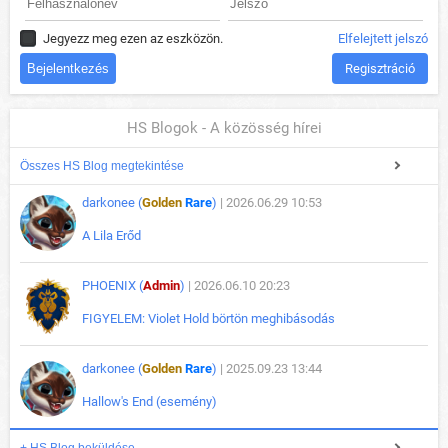
Jegyezz meg ezen az eszközön.
Elfelejtett jelszó
Regisztráció
HS Blogok - A közösség hírei
Összes HS Blog megtekintése
darkonee (
Golden
Rare
)
| 2026.06.29 10:53
A Lila Erőd
PHOENIX (
Admin
)
| 2026.06.10 20:23
FIGYELEM: Violet Hold börtön meghibásodás
darkonee (
Golden
Rare
)
| 2025.09.23 13:44
Hallow's End (esemény)