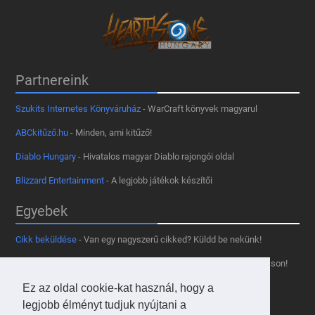
Partnereink
Szukits Internetes Könyváruház
- WarCraft könyvek magyarul
ABCkitűző.hu
- Minden, ami kitűző!
Diablo Hungary
- Hivatalos magyar Diablo rajongói oldal
Blizzard Entertainment
- A legjobb játékok készítői
Egyebek
Cikk beküldése
- Van egy nagyszerű cikked? Küldd be nekünk!
Támogass minket
- Tetszik az oldal? Segíts, hogy fennmaradhasson!
Kapcsolat, médiaajánlat
- Lépj velünk kapcsolatba!
Ez az oldal cookie-kat használ, hogy a
legjobb élményt tudjuk nyújtani a
Használd a tooltipünket
- A saját oldaladon is!