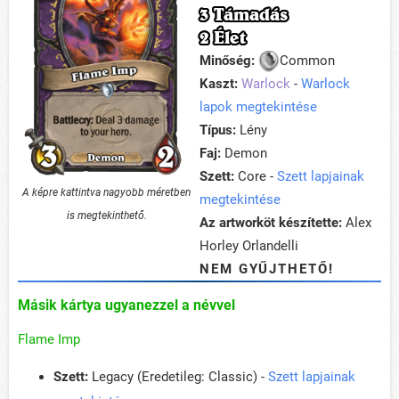
3 Támadás
2 Élet
Minőség:
Common
Kaszt:
Warlock
-
Warlock
lapok megtekintése
Típus:
Lény
Faj:
Demon
Szett:
Core -
Szett lapjainak
A képre kattintva nagyobb méretben
megtekintése
is megtekinthető.
Az artworköt készítette:
Alex
Horley Orlandelli
NEM GYŰJTHETŐ!
Másik kártya ugyanezzel a névvel
Flame Imp
Szett:
Legacy (Eredetileg: Classic) -
Szett lapjainak