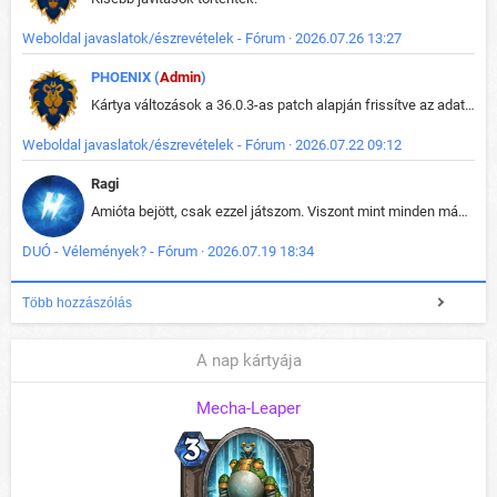
Weboldal javaslatok/észrevételek - Fórum · 2026.07.26 13:27
PHOENIX (
Admin
)
Kártya változások a 36.0.3-as patch alapján frissítve az adatbázisban (képek is cserélve).
Weboldal javaslatok/észrevételek - Fórum · 2026.07.22 09:12
Ragi
Amióta bejött, csak ezzel játszom. Viszont mint minden más - akár az alapjáték is, ez is baromira összetett lett. Néha már pár kör után is esélytelen az egész. Vagy irreállisan túltápol valaki, vagy lelép a partner, vagy csak hülye mint a segg. És amikor eljönne az én időm, na akkor jön el mindenki másé is. Engem jobban érdekelne, hogy ki milyen ratingen szokott játszani. Na ez lenne egy érdekes adat.
DUÓ - Vélemények? - Fórum · 2026.07.19 18:34
Több hozzászólás
A nap kártyája
Mecha-Leaper