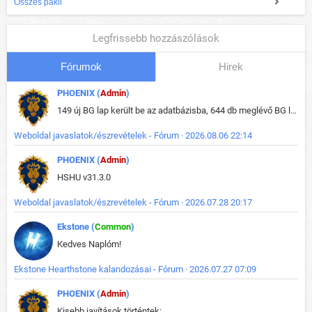
Összes pakli
Legfrissebb hozzászólások
Fórumok
Hirek
PHOENIX (
Admin
)
149 új BG lap került be az adatbázisba, 644 db meglévő BG lap módosult, bekerültek az új képek a megváltozott lapokhoz is.
Weboldal javaslatok/észrevételek - Fórum · 2026.08.06 22:14
PHOENIX (
Admin
)
HSHU v31.3.0
Weboldal javaslatok/észrevételek - Fórum · 2026.07.28 20:17
Ekstone (
Common
)
Kedves Naplóm!
Ekstone Hearthstone kalandozásai - Fórum · 2026.07.27 07:09
PHOENIX (
Admin
)
Kisebb javítások történtek: