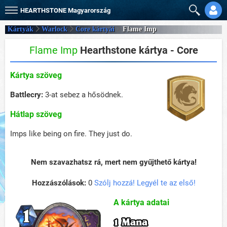
HEARTHSTONE
Magyarország
Kártyák
Warlock
Core kártyái
Flame Imp
Flame Imp
Hearthstone kártya - Core
Kártya szöveg
Battlecry:
3-at sebez a hősödnek.
Hátlap szöveg
Imps like being on fire. They just do.
Nem szavazhatsz rá, mert nem gyűjthető kártya!
Hozzászólások:
0
Szólj hozzá! Legyél te az első!
A kártya adatai
1 Mana