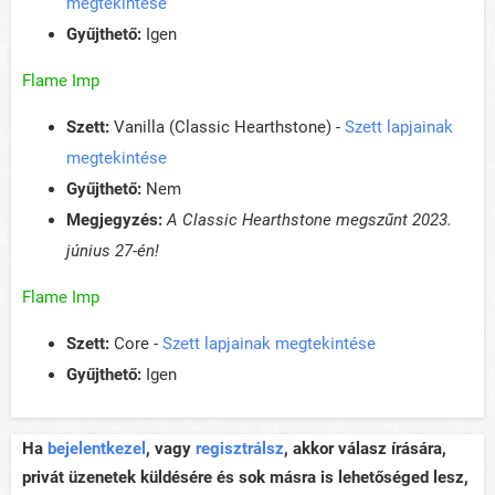
megtekintése
Gyűjthető:
Igen
Flame Imp
Szett:
Vanilla (Classic Hearthstone) -
Szett lapjainak
megtekintése
Gyűjthető:
Nem
Megjegyzés:
A Classic Hearthstone megszűnt 2023.
június 27-én!
Flame Imp
Szett:
Core -
Szett lapjainak megtekintése
Gyűjthető:
Igen
Ha
bejelentkezel
, vagy
regisztrálsz
, akkor válasz írására,
privát üzenetek küldésére és sok másra is lehetőséged lesz,