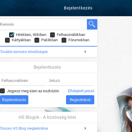
Bejelentkezés
Hírekben, Wikiben
Felhasználókban
Kártyákban
Paklikban
Fórumokban
További keresési lehetőségek
Bejelentkezés
Jegyezz meg ezen az eszközön.
Elfelejtett jelszó
Regisztráció
HS Blogok - A közösség hírei
Összes HS Blog megtekintése