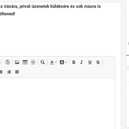
sz írására, privát üzenetek küldésére és sok másra is
öltened!