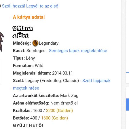
0
Szólj hozzá! Legyél te az első!
A kártya adatai
2 Mana
4 Élet
Minőség:
Legendary
Kaszt:
Semleges -
Semleges lapok megtekintése
Típus:
Lény
Formátum:
Wild
Megjelenési dátum:
2014.03.11
Szett:
Legacy (Eredetileg: Classic) -
Szett lapjainak
megtekintése
Az artworköt készítette:
Mark Zug
Aréna elérhetőség:
Nem érhető el
Kraftolás:
1600 /
3200 (Golden)
Betörés:
400 /
1600 (Golden)
GYŰJTHETŐ!