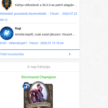
Kártya változások a 36.0.3-as patch alapján frissítve az adatbázisban (képek is cserélve).
Weboldal javaslatok/észrevételek - Fórum · 2026.07.22
09:12
Ragi
Amióta bejött, csak ezzel játszom. Viszont mint minden más - akár az alapjáték is, ez is baromira összetett lett. Néha már pár kör után is esélytelen az egész. Vagy irreállisan túltápol valaki, vagy lelép a partner, vagy csak hülye mint a segg. És amikor eljönne az én időm, na akkor jön el mindenki másé is. Engem jobban érdekelne, hogy ki milyen ratingen szokott játszani. Na ez lenne egy érdekes adat.
DUÓ - Vélemények? - Fórum · 2026.07.19 18:34
Több hozzászólás
A nap kártyája
Stormwind Champion