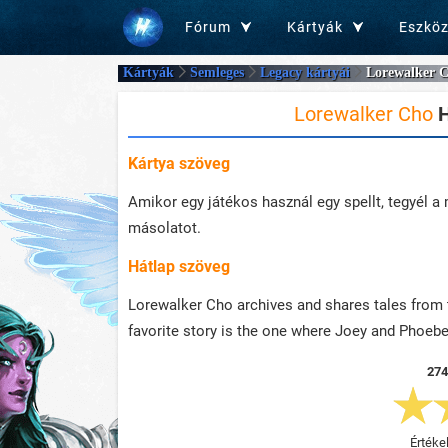
Fórum
Kártyák
Eszkö
Kártyák
Semleges
Legacy kártyái
Lorewalker 
Lorewalker Cho
H
Kártya szöveg
Amikor egy játékos használ egy spellt, tegyél a
másolatot.
Hátlap szöveg
Lorewalker Cho archives and shares tales from t
favorite story is the one where Joey and Phoebe 
274
Értéke