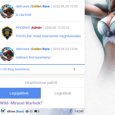
darkonee (
Golden
Rare
)
| 2026.06.29 10:53
A Lila Erőd
PHOENIX (
Admin
)
| 2026.06.10 20:23
FIGYELEM: Violet Hold börtön meghibásodás
darkonee (
Golden
Rare
)
| 2025.09.23 13:44
Hallow's End (esemény)
+ HS Blog beküldése
Hearthstone paklik
Legújabbak
Legjobbak
Wild- Miracel Warlock?
14240
Alfons (
Rare
)
53
0