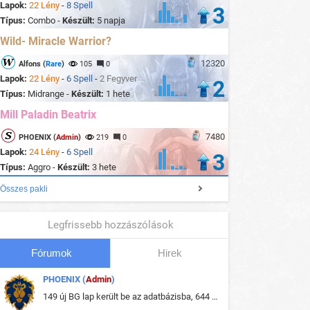
Lapok:
22 Lény
-
8 Spell
3
Típus:
Combo -
Készült:
5 napja
Wild- Miracle Warrior?
12320
Alfons (
Rare
)
105
0
Lapok:
22 Lény
-
6 Spell
-
2 Fegyver
2
Típus:
Midrange -
Készült:
1 hete
Mill Paladin Beatrix
7480
PHOENIX (
Admin
)
219
0
Lapok:
24 Lény
-
6 Spell
3
Típus:
Aggro -
Készült:
3 hete
Összes pakli
Legfrissebb hozzászólások
Fórumok
Hirek
PHOENIX (
Admin
)
149 új BG lap került be az adatbázisba, 644 db meglévő BG lap módosult, bekerültek az új képek a megváltozott lapokhoz is.