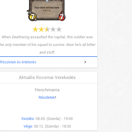
When Deathwing assaulted the capital, this soldier was
the only member of his squad to survive. Now he's all bitter
and stuff.
Részletek és értékelés
Aktuális Kocsmai Verekedés
Henchmania
Részletek
!
Kezdés:
08.05. (Szerda) - 19:00
Vége:
08.12. (Szerda) - 18:00