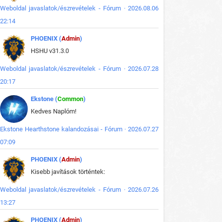
Weboldal javaslatok/észrevételek - Fórum · 2026.08.06
22:14
PHOENIX (
Admin
)
HSHU v31.3.0
Weboldal javaslatok/észrevételek - Fórum · 2026.07.28
20:17
Ekstone (
Common
)
Kedves Naplóm!
Ekstone Hearthstone kalandozásai - Fórum · 2026.07.27
07:09
PHOENIX (
Admin
)
Kisebb javítások történtek:
Weboldal javaslatok/észrevételek - Fórum · 2026.07.26
13:27
PHOENIX (
Admin
)