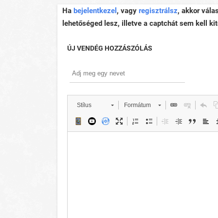
Ha
bejelentkezel
, vagy
regisztrálsz
, akkor vála
lehetőséged lesz, illetve a captchát sem kell kit
ÚJ VENDÉG HOZZÁSZÓLÁS
Stílus
Formátum