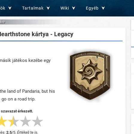
zök
Tartalmak
Wiki
Egyéb
Cho
earthstone kártya - Legacy
 másik játékos kezébe egy
he land of Pandaria, but his
go on a road trip.
 szavazat érkezett.
lés:
2.5
/
5
.
Értékelj te is.