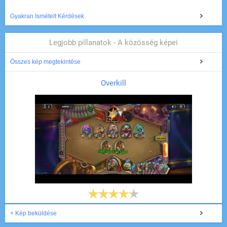
Gyakran Ismételt Kérdések
Legjobb pillanatok - A közösség képei
Összes kép megtekintése
Overkill
+ Kép beküldése