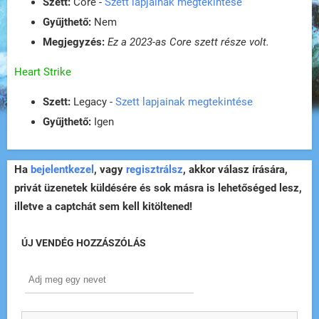
Szett:
Core -
Szett lapjainak megtekintése
Gyűjthető:
Nem
Megjegyzés:
Ez a 2023-as Core szett része volt.
Heart Strike
Szett:
Legacy -
Szett lapjainak megtekintése
Gyűjthető:
Igen
Ha
bejelentkezel
, vagy
regisztrálsz
, akkor válasz írására,
privát üzenetek küldésére és sok másra is lehetőséged lesz,
illetve a captchát sem kell kitöltened!
ÚJ VENDÉG HOZZÁSZÓLÁS