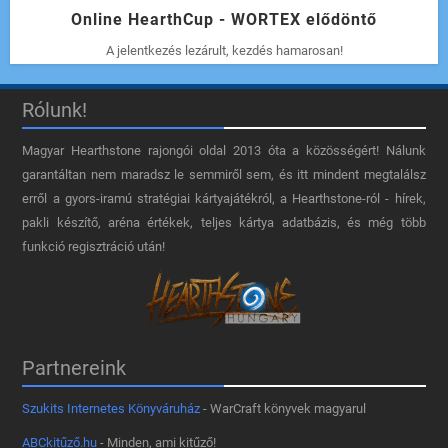
Online HearthCup - WORTEX elődöntő
A jelentkezés lezárult, kezdés hamarosan!
Rólunk!
Magyar Hearthstone​ rajongói oldal 2013 óta a közösségért! Nálunk
garantáltan nem maradsz le semmiről sem, és itt mindent megtalálsz
erről a gyors-iramú stratégiai kártyajátékról, a Hearthstone-ról - hírek,
pakli készítő, aréna értékek, teljes kártya adatbázis, és még több
funkció regisztráció után!
Partnereink
Szukits Internetes Könyváruház
- WarCraft könyvek magyarul
ABCkitűző.hu
- Minden, ami kitűző!