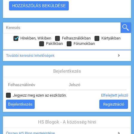
Hírekben, Wikiben
Felhasználókban
Kártyákban
Paklikban
Fórumokban
További keresési lehetőségek
Bejelentkezés
Jegyezz meg ezen az eszközön.
Elfelejtett jelszó
Regisztráció
HS Blogok - A közösség hírei
Összes HS Blog megtekintése