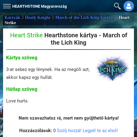
HEARTHSTONE
Magyarország
Kártyák
Death Knight
March of the Lich King kártyái
Heart
Strike
Heart Strike
Hearthstone kártya - March of
the Lich King
Kártya szöveg
3-at sebez egy lénynek. Ha az megöli azt,
akkor kapsz egy hullát.
Hátlap szöveg
Love hurts.
Nem szavazhatsz rá, mert nem gyűjthető kártya!
Hozzászólások:
0
Szólj hozzá! Legyél te az első!