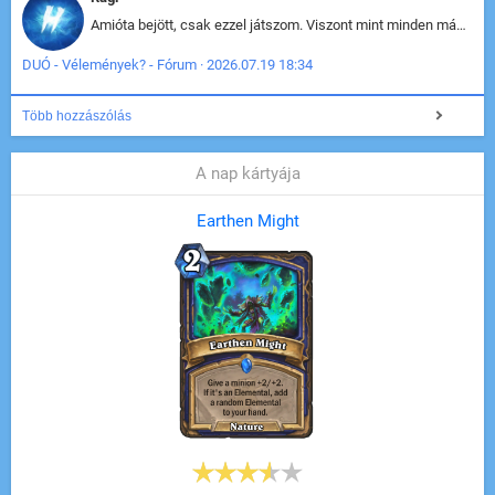
Amióta bejött, csak ezzel játszom. Viszont mint minden más - akár az alapjáték is, ez is baromira összetett lett. Néha már pár kör után is esélytelen az egész. Vagy irreállisan túltápol valaki, vagy lelép a partner, vagy csak hülye mint a segg. És amikor eljönne az én időm, na akkor jön el mindenki másé is. Engem jobban érdekelne, hogy ki milyen ratingen szokott játszani. Na ez lenne egy érdekes adat.
DUÓ - Vélemények? - Fórum · 2026.07.19 18:34
Több hozzászólás
A nap kártyája
Earthen Might