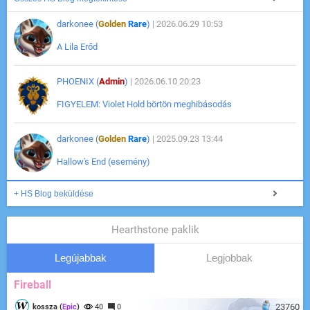
darkonee (
Golden
Rare
)
| 2026.06.29 10:53
A Lila Erőd
PHOENIX (
Admin
)
| 2026.06.10 20:23
FIGYELEM: Violet Hold börtön meghibásodás
darkonee (
Golden
Rare
)
| 2025.09.23 13:44
Hallow's End (esemény)
+ HS Blog beküldése
Hearthstone paklik
Legújabbak
Legjobbak
Fireball
23760
kossza (
Epic
)
40
0