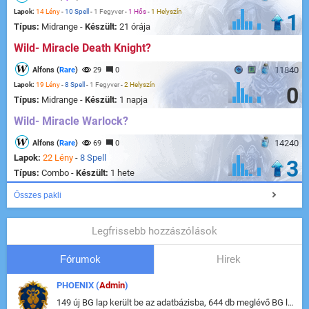
Lapok:
14 Lény
-
10 Spell
-
1 Fegyver
-
1 Hős
-
1 Helyszín
1
Típus:
Midrange -
Készült:
21 órája
Wild- Miracle Death Knight?
11840
Alfons (
Rare
)
29
0
Lapok:
19 Lény
-
8 Spell
-
1 Fegyver
-
2 Helyszín
0
Típus:
Midrange -
Készült:
1 napja
Wild- Miracle Warlock?
14240
Alfons (
Rare
)
69
0
Lapok:
22 Lény
-
8 Spell
3
Típus:
Combo -
Készült:
1 hete
Összes pakli
Legfrissebb hozzászólások
Fórumok
Hirek
PHOENIX (
Admin
)
149 új BG lap került be az adatbázisba, 644 db meglévő BG lap módosult, bekerültek az új képek a megváltozott lapokhoz is.