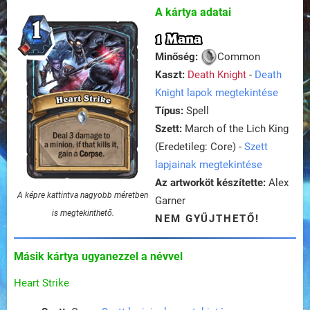
A kártya adatai
1 Mana
Minőség:
Common
Kaszt:
Death Knight
-
Death
Knight lapok megtekintése
Típus:
Spell
Szett:
March of the Lich King
(Eredetileg: Core) -
Szett
lapjainak megtekintése
Az artworköt készítette:
Alex
A képre kattintva nagyobb méretben
Garner
is megtekinthető.
NEM GYŰJTHETŐ!
Másik kártya ugyanezzel a névvel
Heart Strike