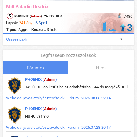
Mill Paladin Beatrix
7480
PHOENIX (
Admin
)
219
0
Lapok:
24 Lény
-
6 Spell
3
Típus:
Aggro -
Készült:
3 hete
Összes pakli
Legfrissebb hozzászólások
Fórumok
Hirek
PHOENIX (
Admin
)
149 új BG lap került be az adatbázisba, 644 db meglévő BG lap módosult, bekerültek az új képek a megváltozott lapokhoz is.
Weboldal javaslatok/észrevételek - Fórum · 2026.08.06 22:14
PHOENIX (
Admin
)
HSHU v31.3.0
Weboldal javaslatok/észrevételek - Fórum · 2026.07.28 20:17