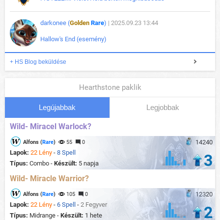
darkonee (
Golden
Rare
)
| 2025.09.23 13:44
Hallow's End (esemény)
+ HS Blog beküldése
Hearthstone paklik
Legújabbak
Legjobbak
Wild- Miracel Warlock?
14240
Alfons (
Rare
)
55
0
Lapok:
22 Lény
-
8 Spell
3
Típus:
Combo -
Készült:
5 napja
Wild- Miracle Warrior?
12320
Alfons (
Rare
)
105
0
Lapok:
22 Lény
-
6 Spell
-
2 Fegyver
2
Típus:
Midrange -
Készült:
1 hete