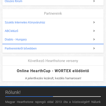
Összes fórum
Partnereink
Szukits Internetes Könyváruház
ABCkitüző
Diablo - Hungary
Partnereinkről bővebben
Következő Hearthstone verseny
Online HearthCup - WORTEX elődöntő
A jelentkezés lezárult, kezdés hamarosan!
Rólunk!
Magyar Hearthstone​ rajongói oldal 2013 óta a közösségért! Nálunk