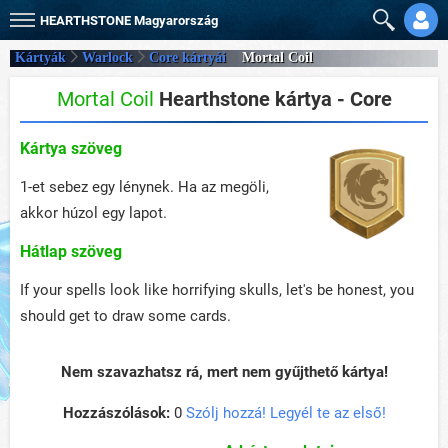
HEARTHSTONE
Magyarország
Kártyák
Warlock
Core kártyái
Mortal Coil
Mortal Coil
Hearthstone kártya - Core
Kártya szöveg
1-et sebez egy lénynek. Ha az megöli,
akkor húzol egy lapot.
Hátlap szöveg
If your spells look like horrifying skulls, let's be honest, you
should get to draw some cards.
Nem szavazhatsz rá, mert nem gyűjthető kártya!
Hozzászólások:
0
Szólj hozzá! Legyél te az első!