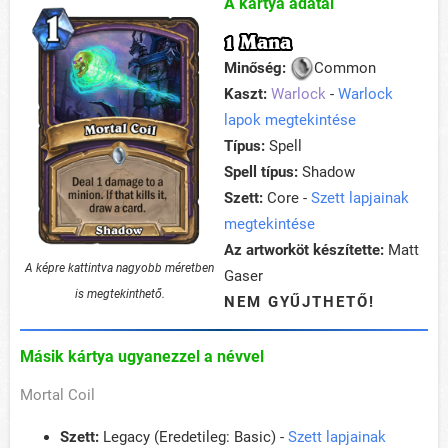
A kártya adatai
1 Mana
Minőség:
Common
Kaszt:
Warlock
-
Warlock
lapok megtekintése
Típus:
Spell
Spell típus:
Shadow
Szett:
Core -
Szett lapjainak
megtekintése
Az artworköt készítette:
Matt
A képre kattintva nagyobb méretben
Gaser
is megtekinthető.
NEM GYŰJTHETŐ!
Másik kártya ugyanezzel a névvel
Mortal Coil
Szett:
Legacy (Eredetileg: Basic) -
Szett lapjainak