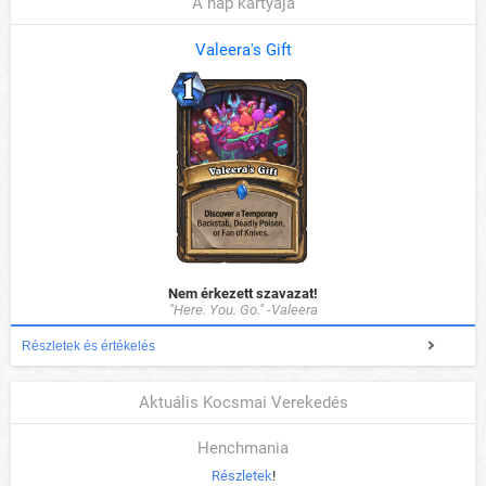
A nap kártyája
Valeera's Gift
Nem érkezett szavazat!
"Here. You. Go." -Valeera
Részletek és értékelés
Aktuális Kocsmai Verekedés
Henchmania
Részletek
!