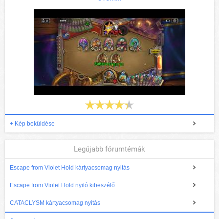
+ Kép beküldése
Legújabb fórumtémák
Escape from Violet Hold kártyacsomag nyitás
Escape from Violet Hold nyitó kibeszélő
CATACLYSM kártyacsomag nyitás