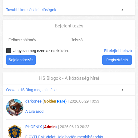
További keresési lehetőségek
Bejelentkezés
Jegyezz meg ezen az eszközön.
Elfelejtett jelszó
Regisztráció
HS Blogok - A közösség hírei
Összes HS Blog megtekintése
darkonee (
Golden
Rare
)
| 2026.06.29 10:53
A Lila Erőd
PHOENIX (
Admin
)
| 2026.06.10 20:23
FIGYELEM: Violet Hold börtön meghibásodás