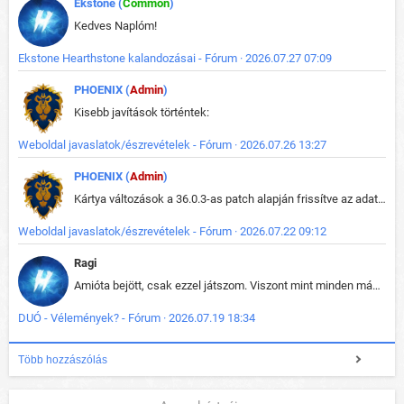
Ekstone (
Common
)
Kedves Naplóm!
Ekstone Hearthstone kalandozásai - Fórum · 2026.07.27 07:09
PHOENIX (
Admin
)
Kisebb javítások történtek:
Weboldal javaslatok/észrevételek - Fórum · 2026.07.26 13:27
PHOENIX (
Admin
)
Kártya változások a 36.0.3-as patch alapján frissítve az adatbázisban (képek is cserélve).
Weboldal javaslatok/észrevételek - Fórum · 2026.07.22 09:12
Ragi
Amióta bejött, csak ezzel játszom. Viszont mint minden más - akár az alapjáték is, ez is baromira összetett lett. Néha már pár kör után is esélytelen az egész. Vagy irreállisan túltápol valaki, vagy lelép a partner, vagy csak hülye mint a segg. És amikor eljönne az én időm, na akkor jön el mindenki másé is. Engem jobban érdekelne, hogy ki milyen ratingen szokott játszani. Na ez lenne egy érdekes adat.
DUÓ - Vélemények? - Fórum · 2026.07.19 18:34
Több hozzászólás