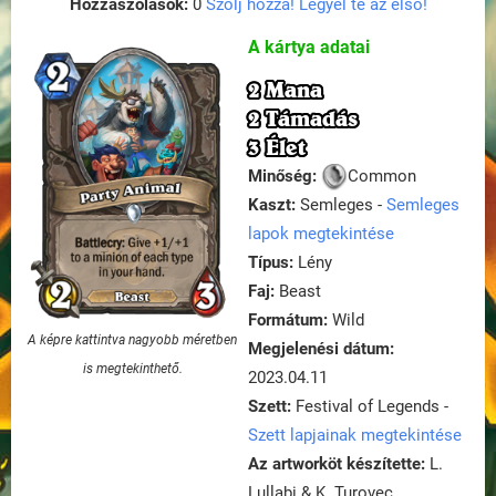
Hozzászólások:
0
Szólj hozzá! Legyél te az első!
A kártya adatai
2 Mana
2 Támadás
3 Élet
Minőség:
Common
Kaszt:
Semleges -
Semleges
lapok megtekintése
Típus:
Lény
Faj:
Beast
Formátum:
Wild
A képre kattintva nagyobb méretben
Megjelenési dátum:
is megtekinthető.
2023.04.11
Szett:
Festival of Legends -
Szett lapjainak megtekintése
Az artworköt készítette:
L.
Lullabi & K. Turovec