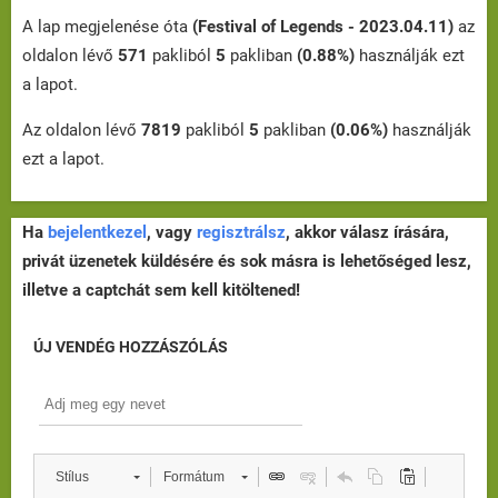
A lap megjelenése óta
(Festival of Legends - 2023.04.11)
az
oldalon lévő
571
pakliból
5
pakliban
(0.88%)
használják ezt
a lapot.
Az oldalon lévő
7819
pakliból
5
pakliban
(0.06%)
használják
ezt a lapot.
Ha
bejelentkezel
, vagy
regisztrálsz
, akkor válasz írására,
privát üzenetek küldésére és sok másra is lehetőséged lesz,
illetve a captchát sem kell kitöltened!
ÚJ VENDÉG HOZZÁSZÓLÁS
Stílus
Formátum