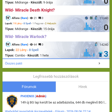
0
Típus:
Midrange -
Készült:
9 órája
Wild- Miracle Death Knight?
11840
Alfons (
Rare
)
21
0
Lapok:
19 Lény
-
8 Spell
-
1 Fegyver
-
2 Helyszín
0
Típus:
Midrange -
Készült:
15 órája
Wild- Miracle Warlock?
14240
Alfons (
Rare
)
64
0
Lapok:
22 Lény
-
8 Spell
3
Típus:
Combo -
Készült:
1 hete
Összes pakli
Legfrissebb hozzászólások
Fórumok
Hirek
PHOENIX (
Admin
)
149 új BG lap került be az adatbázisba, 644 db meglévő BG lap módosult, bekerültek az új képek a megváltozott lapokhoz is.
Weboldal javaslatok/észrevételek - Fórum · 2026.08.06 22:14