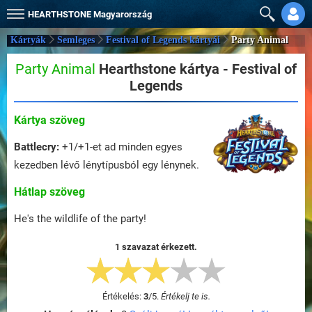
HEARTHSTONE
Magyarország
Kártyák
Semleges
Festival of Legends kártyái
Party Animal
Party Animal
Hearthstone kártya - Festival of
Legends
Kártya szöveg
Battlecry:
+1/+1-et ad minden egyes
kezedben lévő lénytípusból egy lénynek.
Hátlap szöveg
He's the wildlife of the party!
1 szavazat érkezett.
Értékelés:
3
/
5
.
Értékelj te is.