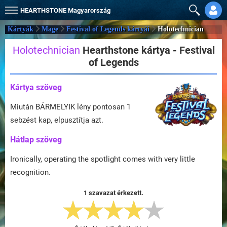
HEARTHSTONE
Magyarország
Kártyák
Mage
Festival of Legends kártyái
Holotechnician
Holotechnician
Hearthstone kártya - Festival
of Legends
Kártya szöveg
Miután BÁRMELYIK lény pontosan 1
sebzést kap, elpusztítja azt.
Hátlap szöveg
Ironically, operating the spotlight comes with very little
recognition.
1 szavazat érkezett.