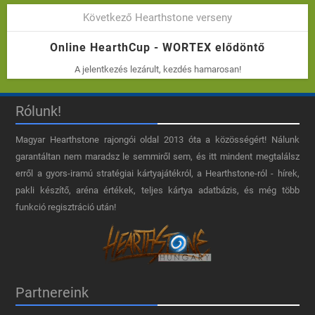
Következő Hearthstone verseny
Online HearthCup - WORTEX elődöntő
A jelentkezés lezárult, kezdés hamarosan!
Rólunk!
Magyar Hearthstone​ rajongói oldal 2013 óta a közösségért! Nálunk
garantáltan nem maradsz le semmiről sem, és itt mindent megtalálsz
erről a gyors-iramú stratégiai kártyajátékról, a Hearthstone-ról - hírek,
pakli készítő, aréna értékek, teljes kártya adatbázis, és még több
funkció regisztráció után!
Partnereink