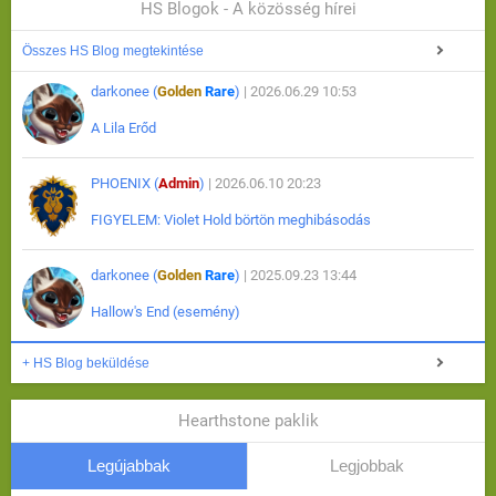
HS Blogok - A közösség hírei
Összes HS Blog megtekintése
darkonee (
Golden
Rare
)
| 2026.06.29 10:53
A Lila Erőd
PHOENIX (
Admin
)
| 2026.06.10 20:23
FIGYELEM: Violet Hold börtön meghibásodás
darkonee (
Golden
Rare
)
| 2025.09.23 13:44
Hallow's End (esemény)
+ HS Blog beküldése
Hearthstone paklik
Legújabbak
Legjobbak