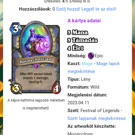
Értékelés:
4
/
5
.
Értékelj te is.
Hozzászólások:
0
Szólj hozzá! Legyél te az első!
A kártya adatai
3 Mana
3 Támadás
4 Élet
Minőség:
Epic
Kaszt:
Mage
-
Mage lapok
megtekintése
Típus:
Lény
Formátum:
Wild
Megjelenési dátum:
A képre kattintva nagyobb méretben
2023.04.11
is megtekinthető.
Szett:
Festival of Legends -
Szett lapjainak megtekintése
Az artworköt készítette:
Mooncolony