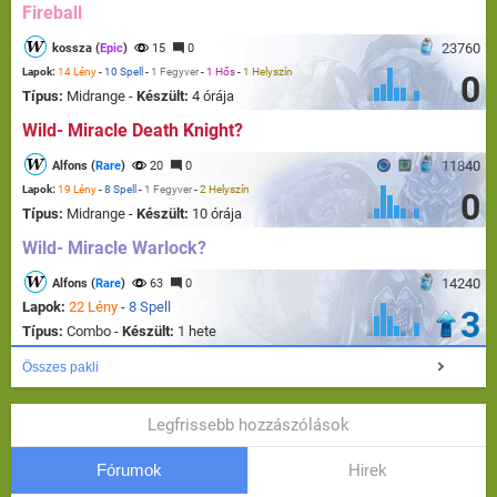
Fireball
23760
kossza (
Epic
)
15
0
Lapok:
14 Lény
-
10 Spell
-
1 Fegyver
-
1 Hős
-
1 Helyszín
0
Típus:
Midrange -
Készült:
4 órája
Wild- Miracle Death Knight?
11840
Alfons (
Rare
)
20
0
Lapok:
19 Lény
-
8 Spell
-
1 Fegyver
-
2 Helyszín
0
Típus:
Midrange -
Készült:
10 órája
Wild- Miracle Warlock?
14240
Alfons (
Rare
)
63
0
Lapok:
22 Lény
-
8 Spell
3
Típus:
Combo -
Készült:
1 hete
Összes pakli
Legfrissebb hozzászólások
Fórumok
Hirek