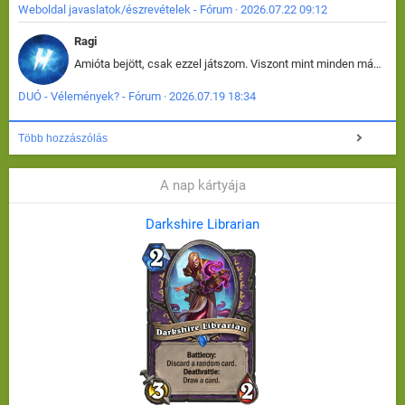
Weboldal javaslatok/észrevételek - Fórum · 2026.07.22 09:12
Ragi
Amióta bejött, csak ezzel játszom. Viszont mint minden más - akár az alapjáték is, ez is baromira összetett lett. Néha már pár kör után is esélytelen az egész. Vagy irreállisan túltápol valaki, vagy lelép a partner, vagy csak hülye mint a segg. És amikor eljönne az én időm, na akkor jön el mindenki másé is. Engem jobban érdekelne, hogy ki milyen ratingen szokott játszani. Na ez lenne egy érdekes adat.
DUÓ - Vélemények? - Fórum · 2026.07.19 18:34
Több hozzászólás
A nap kártyája
Darkshire Librarian