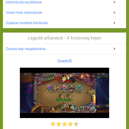
Információk kezdőknek
Violet Hold információk
Gyakran Ismételt Kérdések
Legjobb pillanatok - A közösség képei
Összes kép megtekintése
Overkill