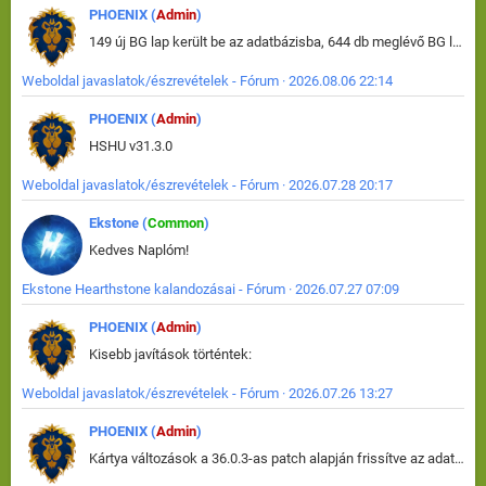
PHOENIX (
Admin
)
149 új BG lap került be az adatbázisba, 644 db meglévő BG lap módosult, bekerültek az új képek a megváltozott lapokhoz is.
Weboldal javaslatok/észrevételek - Fórum · 2026.08.06 22:14
PHOENIX (
Admin
)
HSHU v31.3.0
Weboldal javaslatok/észrevételek - Fórum · 2026.07.28 20:17
Ekstone (
Common
)
Kedves Naplóm!
Ekstone Hearthstone kalandozásai - Fórum · 2026.07.27 07:09
PHOENIX (
Admin
)
Kisebb javítások történtek:
Weboldal javaslatok/észrevételek - Fórum · 2026.07.26 13:27
PHOENIX (
Admin
)
Kártya változások a 36.0.3-as patch alapján frissítve az adatbázisban (képek is cserélve).