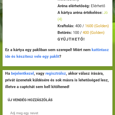
Aréna elérhetőség:
Elérhető
A kártya aréna értékelése:
Jó
(4)
Kraftolás:
400 /
1600 (Golden)
Betörés:
100 /
400 (Golden)
GYŰJTHETŐ!
Ez a kártya egy pakliban sem szerepel! Miért nem
kattintasz
ide és készítesz vele egy paklit
?
Ha
bejelentkezel
, vagy
regisztrálsz
, akkor válasz írására,
privát üzenetek küldésére és sok másra is lehetőséged lesz,
illetve a captchát sem kell kitöltened!
ÚJ VENDÉG HOZZÁSZÓLÁS