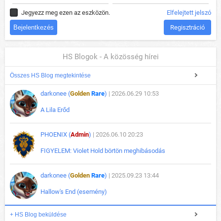
Jegyezz meg ezen az eszközön.
Elfelejtett jelszó
Regisztráció
HS Blogok - A közösség hírei
Összes HS Blog megtekintése
darkonee (
Golden
Rare
)
| 2026.06.29 10:53
A Lila Erőd
PHOENIX (
Admin
)
| 2026.06.10 20:23
FIGYELEM: Violet Hold börtön meghibásodás
darkonee (
Golden
Rare
)
| 2025.09.23 13:44
Hallow's End (esemény)
+ HS Blog beküldése