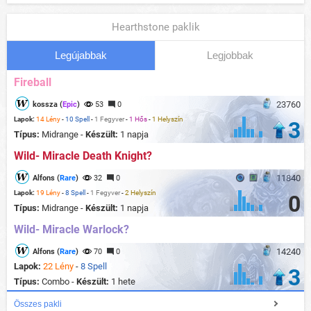
Hearthstone paklik
Legújabbak
Legjobbak
Fireball
23760
kossza (
Epic
)
53
0
Lapok:
14 Lény
-
10 Spell
-
1 Fegyver
-
1 Hős
-
1 Helyszín
3
Típus:
Midrange -
Készült:
1 napja
Wild- Miracle Death Knight?
11840
Alfons (
Rare
)
32
0
Lapok:
19 Lény
-
8 Spell
-
1 Fegyver
-
2 Helyszín
0
Típus:
Midrange -
Készült:
1 napja
Wild- Miracle Warlock?
14240
Alfons (
Rare
)
70
0
Lapok:
22 Lény
-
8 Spell
3
Típus:
Combo -
Készült:
1 hete
Összes pakli