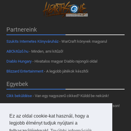
Partnereink
Szukits Internetes Könyváruház
- WarCraft könyvek magyarul
ABCkitűző.hu
- Minden, ami kitűző!
Diablo Hungary
- Hivatalos magyar Diablo rajongói oldal
Blizzard Entertainment
- A legjobb játékok készítői
Egyebek
Cikk beküldése
- Van egy nagyszerű cikked? Küldd be nekünk!
Támogass minket
- Tetszik az oldal? Segíts, hogy fennmaradhasson!
Kapcsolat, médiaajánlat
- Lépj velünk kapcsolatba!
Ez az oldal cookie-kat használ, hogy a
legjobb élményt tudjuk nyújtani a
Használd a tooltipünket
- A saját oldaladon is!
felhasználóinknak!
További információk