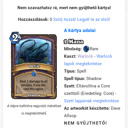
Nem szavazhatsz rá, mert nem gyűjthető kártya!
Hozzászólások:
0
Szólj hozzá! Legyél te az első!
A kártya adatai
2 Mana
Minőség:
Rare
Kaszt:
Warlock
-
Warlock
lapok megtekintése
Típus:
Spell
Spell típus:
Shadow
Szett:
Eltávolítva a Core
szettből (Eredetileg: Core) -
Szett lapjainak megtekintése
A képre kattintva nagyobb méretben
Az artworköt készítette:
Dave
is megtekinthető.
Allsop
NEM GYŰJTHETŐ!