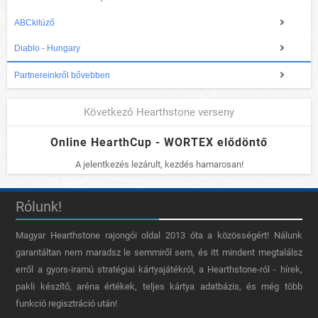
ABCkitüző
Diablo - Hungary
Partnereinkről bővebben
Következő Hearthstone verseny
Online HearthCup - WORTEX elődöntő
A jelentkezés lezárult, kezdés hamarosan!
Rólunk!
Magyar Hearthstone​ rajongói oldal 2013 óta a közösségért! Nálunk
garantáltan nem maradsz le semmiről sem, és itt mindent megtalálsz
erről a gyors-iramú stratégiai kártyajátékról, a Hearthstone-ról - hírek,
pakli készítő, aréna értékek, teljes kártya adatbázis, és még több
funkció regisztráció után!