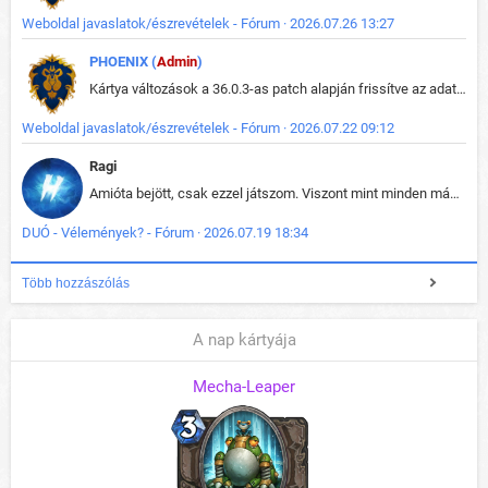
Weboldal javaslatok/észrevételek - Fórum · 2026.07.26 13:27
PHOENIX (
Admin
)
Kártya változások a 36.0.3-as patch alapján frissítve az adatbázisban (képek is cserélve).
Weboldal javaslatok/észrevételek - Fórum · 2026.07.22 09:12
Ragi
Amióta bejött, csak ezzel játszom. Viszont mint minden más - akár az alapjáték is, ez is baromira összetett lett. Néha már pár kör után is esélytelen az egész. Vagy irreállisan túltápol valaki, vagy lelép a partner, vagy csak hülye mint a segg. És amikor eljönne az én időm, na akkor jön el mindenki másé is. Engem jobban érdekelne, hogy ki milyen ratingen szokott játszani. Na ez lenne egy érdekes adat.
DUÓ - Vélemények? - Fórum · 2026.07.19 18:34
Több hozzászólás
A nap kártyája
Mecha-Leaper