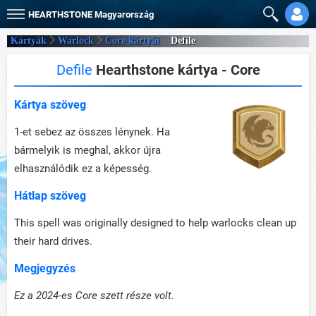
HEARTHSTONE
Magyarország
Kártyák
Warlock
Core kártyái
Defile
Defile
Hearthstone kártya - Core
Kártya szöveg
1-et sebez az összes lénynek. Ha
bármelyik is meghal, akkor újra
elhasználódik ez a képesség.
Hátlap szöveg
This spell was originally designed to help warlocks clean up
their hard drives.
Megjegyzés
Ez a 2024-es Core szett része volt.