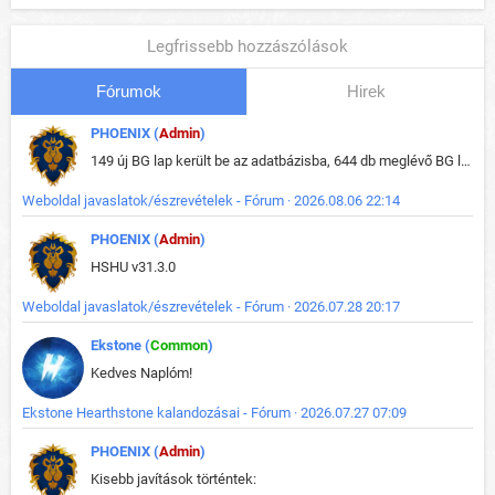
Legfrissebb hozzászólások
Fórumok
Hirek
PHOENIX (
Admin
)
149 új BG lap került be az adatbázisba, 644 db meglévő BG lap módosult, bekerültek az új képek a megváltozott lapokhoz is.
Weboldal javaslatok/észrevételek - Fórum · 2026.08.06 22:14
PHOENIX (
Admin
)
HSHU v31.3.0
Weboldal javaslatok/észrevételek - Fórum · 2026.07.28 20:17
Ekstone (
Common
)
Kedves Naplóm!
Ekstone Hearthstone kalandozásai - Fórum · 2026.07.27 07:09
PHOENIX (
Admin
)
Kisebb javítások történtek: