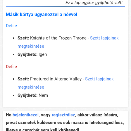
Ez a lap egykor gyűjthető volt!
Másik kártya ugyanezzel a névvel
Defile
Szett:
Knights of the Frozen Throne -
Szett lapjainak
megtekintése
Gyűjthető:
Igen
Defile
Szett:
Fractured in Alterac Valley -
Szett lapjainak
megtekintése
Gyűjthető:
Nem
Ha
bejelentkezel
, vagy
regisztrálsz
, akkor válasz írására,
privát üzenetek küldésére és sok másra is lehetőséged lesz,
illetve a captchát sem kell kitöltened!